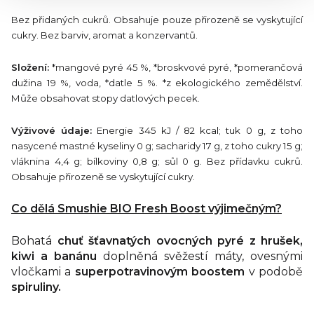
Bez přidaných cukrů. Obsahuje pouze přirozeně se vyskytující
cukry. Bez barviv, aromat a konzervantů.
Složení:
*mangové pyré 45 %, *broskvové pyré, *pomerančová
dužina 19 %, voda, *datle 5 %. *z ekologického zemědělství.
Může obsahovat stopy datlových pecek.
Výživové údaje:
Energie 345 kJ / 82 kcal; tuk 0 g, z toho
nasycené mastné kyseliny 0 g; sacharidy 17 g, z toho cukry 15 g;
vláknina 4,4 g; bílkoviny 0,8 g; sůl 0 g. Bez přídavku cukrů.
Obsahuje přirozeně se vyskytující cukry.
Co dělá Smushie BIO Fresh Boost výjimečným?
Bohatá
chuť šťavnatých ovocných pyré z hrušek,
kiwi a banánu
doplněná svěžestí máty, ovesnými
vločkami a
superpotravinovým boostem
v podobě
spiruliny.