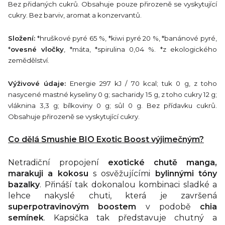
Bez přidaných cukrů. Obsahuje pouze přirozeně se vyskytující
cukry. Bez barviv, aromat a konzervantů.
Složení:
*hruškové pyré 65 %, *kiwi pyré 20 %, *banánové pyré,
*
ovesné vločky
, *máta, *spirulina 0,04 %. *z ekologického
zemědělství.
Výživové údaje:
Energie 297 kJ / 70 kcal; tuk 0 g, z toho
nasycené mastné kyseliny 0 g; sacharidy 15 g, z toho cukry 12 g;
vláknina 3,3 g; bílkoviny 0 g; sůl 0 g. Bez přídavku cukrů.
Obsahuje přirozeně se vyskytující cukry.
Co dělá Smushie BIO Exotic Boost výjimečným?
Netradiční propojení
exotické chutě manga,
marakuji a kokosu
s osvěžujícími
bylinnými tóny
bazalky
. Přináší tak dokonalou kombinaci sladké a
lehce nakyslé chuti, která je završená
superpotravinovým boostem
v podobě
chia
semínek
. Kapsička tak představuje chutný a