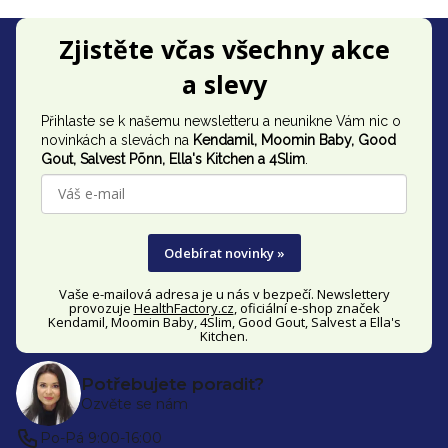
Z
Zjistěte včas všechny akce
á
a slevy
p
Přihlaste se k našemu newsletteru a neunikne Vám nic o
a
novinkách a slevách na
Kendamil, Moomin Baby, Good
t
Gout,
Salvest Põnn
, Ella's Kitchen a 4Slim
.
í
Odebírat novinky »
Vaše e-mailová adresa je u nás v bezpečí. Newslettery
provozuje
HealthFactory.cz
, oficiální
e-shop
značek
Kendamil, Moomin Baby, 4Slim, Good Gout, Salvest a Ella's
Kitchen.
Potřebujete poradit?
Ozvěte se nám
Po-Pá 9:00-16:00