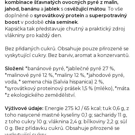
kombinace šťavnatých ovocných
pyré z malin,
jahod, banánu
a
jablek
s o
svěžující mátou
. To vše
doplněné o
syrovátkový protein
a
superpotraviný
boost
v podobě
chia semínek
.
Kapsička tak představuje chutný a praktický zdroj
vlákniny pro každý den.
Bez přidaných cukrů. Obsahuje pouze přirozeně se
vyskytující cukry. Bez barviv, aromat a konzervantů.
Složení:
*banánové pyré, *jablečné pyré 27 %,
*malinové pyré 12 %, *maliny 12 %, *jahodové pyré,
voda, * semena chia (Salvia hispanica) 2 %,
*
syrovátkový
proteinový prášek 1,5 % (
mléko
), *máta.
*z ekologického zemědělství.
Výživové údaje:
Energie 275 kJ / 65 kcal; tuk 0,6 g, z
toho nasycené mastné kyseliny 0,1 g; sacharidy 11 g,
z toho cukry 10 g; vláknina 2,4 g; bílkoviny 2,2 g; sůl
0 g. Bez přídavku cukrů. Obsahuje přirozeně se
vyskytující cukry.