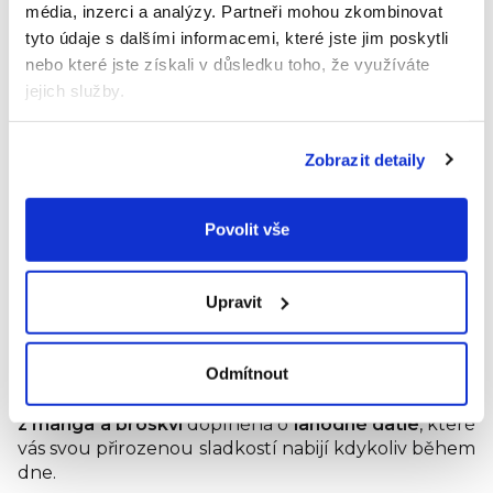
chutný a praktický zdroj vlákniny pro každý den.
média, inzerci a analýzy.
Partneři mohou zkombinovat
tyto údaje s dalšími informacemi, které jste jim poskytli
Bez přidaných cukrů. Obsahuje pouze přirozeně se vyskytující
nebo které jste získali v důsledku toho, že využíváte
cukry. Bez barviv, aromat a konzervantů.
jejich služby.
Složení:
*banánové pyré, *hruškové pyré, *černý rybíz 14 %,
*kokosová směs 12 % (kokosový extrakt, voda), *semena chia
Zobrazit detaily
(Salvia hispanica) 0,8 %. *z ekologického zemědělství.
Výživové údaje:
Energie 365 kJ / 87 kcal; tuk 2 g, z toho
Povolit vše
nasycené mastné kyseliny 1,6 g; sacharidy 14 g, z toho cukry 9
g; vláknina 4,4 g; bílkoviny 0,9 g; sůl 0,01 g. Bez přídavku cukrů.
Obsahuje přirozeně se vyskytující cukry.
Upravit
Co dělá Smushie BIO Tropical Boost výjimečným?
Odmítnout
Bohatá šťavnatá chuť
díky kvalitním ovocným pyré
z manga a broskví
doplněná o
lahodné datle
, které
vás svou přirozenou sladkostí nabijí kdykoliv během
dne.