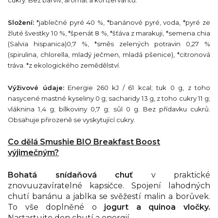
cukry. Bez barviv, aromat a konzervantů.
Složení:
*jablečné pyré 40 %, *banánové pyré, voda, *pyré ze
žluté švestky 10 %, *špenát 8 %, *šťáva z marakuji, *semena chia
(Salvia hispanica)0,7 %, *směs zelených potravin 0,27 %
(spirulina, chlorella, mladý ječmen, mladá pšenice), *citronová
tráva. *z ekologického zemědělství.
Výživové údaje:
Energie 260 kJ / 61 kcal; tuk 0 g, z toho
nasycené mastné kyseliny 0 g; sacharidy 13 g, z toho cukry 11 g;
vláknina 1,4 g; bílkoviny 0,7 g; sůl 0 g. Bez přídavku cukrů.
Obsahuje přirozeně se vyskytující cukry.
Co dělá Smushie BIO Breakfast Boost
výjimečným?
Bohatá snídaňová chuť
v praktické
znovuuzavíratelné kapsičce. Spojení lahodných
chutí banánu a jablka se svěžestí malin a borůvek.
To vše doplněné o
jogurt a quinoa vločky.
Nastartujte den chutí a energií.