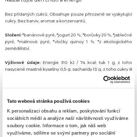
Bez přidaných cukrů. Obsahuje pouze přirozeně se vyskytující
cukry. Bez barviv, aromat a konzervantů.
Složení:
*banánové pyré, *jogurt 20 %, *borůvky 20 %, *jablečné
pyré, *malinové pyré, *vločky quinoy 1 %. *z ekologického
zemědělství.
Výživové údaje:
Energie 310 kJ / 74 kcal; tuk 1 g, z toho
nasycené mastné kyseliny 0,5 g; sacharidy 13 g, z toho cukry 8
g; vláknina 3,7 g; bílkoviny 1,4 g; sůl 0,03 g. Bez přídavku cukrů.
Obsahuje přirozeně se vyskytující cukry.
Co dělá Smushie BIO Charge Boost výjimečným?
Tato webová stránka používá cookies
Krémová chuť
propojující šťavnatost
černého
K personalizaci obsahu a reklam, poskytování funkcí
rybízu
a
hrušek s exotickým nádechem kokosu a
sociálních médií a analýze naší návštěvnosti využíváme
banánu
. Navíc obsahuje
superpotravinový boost
v
soubory cookie.
Informace o tom, jak náš web
podobě
chia semínek
. Kapsička tak představuje
využíváme, sdílíme se svými partnery pro sociální