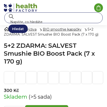
Přejít
na
Náku
koší
obsah
Hledat
Zdravá výživa
BIO smoothie kapsičky
5+2
ZDARMA: SALVEST Smushie BIO Boost Pack (7 x 170 g)
5+2 ZDARMA: SALVEST
Smushie BIO Boost Pack (7 x
170 g)
300 Kč
Skladem
(>5 sada)