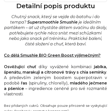
Detailní popis produktu
Chutný snack, který se vejde do batohu i do
tempa?
Supersmoothie Smushie
je ideálním
parťákem – ať už chystáte dětem svačinu do školy,
potřebujete rychle něco sníst mezi schůzkami
nebo jako snack při tréninku. Praktické balení,
čisté složení a chuť, která baví.
Co dělá Smushie BIO Green Boost výjimečným?
Osvěžující chuť
díky vyvážené kombinaci
jablka,
špenátu, marakuji a citronové trávy s chia semínky
.
A především zeleným boostem superpotravin v
podobě
řas
(spiruliny, chlorelly),
mladého ječmene
a pšenice
– ingredience ceněné pro své rozmanité
vlastnosti.
Bez přidaných cukrů. Obsahuje pouze přirozeně se vyskytující