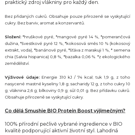
praktický zdroj vlákniny pro každý den.
Bez přidaných cukrů. Obsahuje pouze přirozeně se vyskytující
cukry. Bez barviv, aromat a konzervantů.
Složení:
*hruškové pyré, *mangové pyré 14 %, *pomerančová
dužina, *švestkové pyré 12 %, *kokosová směs 10 % (kokosový
extrakt, voda), *banánové pyré, *šťáva z marakuji 1 %, * semena
chia (Salvia hispanica) 0,8 %, *bazalka 0,06 %. *z ekologického
zemědělství.
Výživové údaje:
Energie 310 kJ / 74 kcal; tuk 1,9 g, z toho
nasycené mastné kyseliny 1,8 g; sacharidy 12 g, z toho cukry 10
g; vláknina 2,6 g; bílkoviny 0,9 g; sůl 0,01 g. Bez přídavku cukrů.
Obsahuje přirozeně se vyskytující cukry.
Co dělá Smushie BIO Protein Boost výjimečným?
100% přírodní
pečlivě vybrané
ingredience v BIO
kvalitě
podporující aktivní životní styl. Lahodná