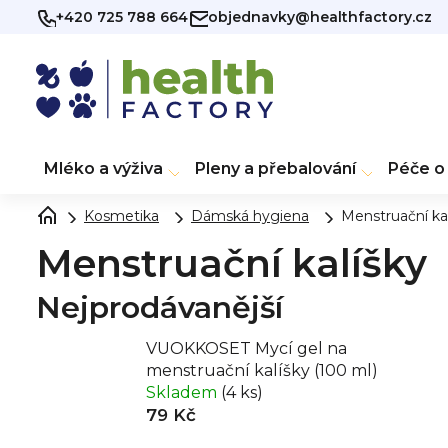
Přejít
+420 725 788 664
objednavky@healthfactory.cz
na
obsah
Mléko a výživa
Pleny a přebalování
Péče o 
Kosmetika
Dámská hygiena
Menstruační ka
Menstruační kalíšky
Nejprodávanější
VUOKKOSET Mycí gel na
menstruační kalíšky (100 ml)
Skladem
(4 ks)
79 Kč