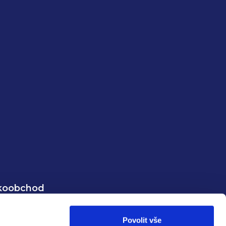
koobchod
ormace
Povolit vše
strace