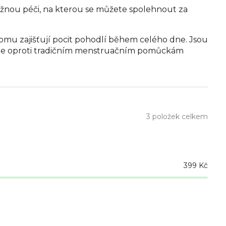
ěžnou péči, na kterou se můžete spolehnout za
tomu zajišťují pocit pohodlí během celého dne. Jsou
va je oproti tradičním menstruačním pomůckám
3
položek celkem
399
Kč