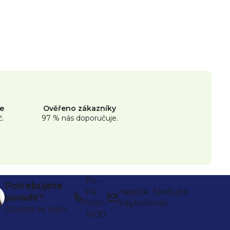
ne
Ověřeno zákazníky
č.
97 % nás doporučuje.
Po-
Potřebujete
Pá
napište
Sledujte
poradit?
9:00-
kdykoliv
nás:
Ozvěte se nám
16:00