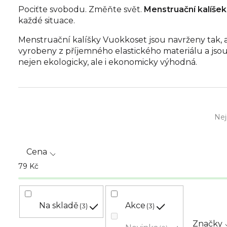
Pociťte svobodu. Změňte svět.
Menstruační kalíše
každé situace.
Menstruační kalíšky Vuokkoset jsou navrženy tak, a
vyrobeny z příjemného elastického materiálu a jso
nejen ekologicky, ale i ekonomicky výhodná.
Ř
Nej
a
z
Cena
e
79
Kč
n
í
Na skladě
Akce
3
3
Značky