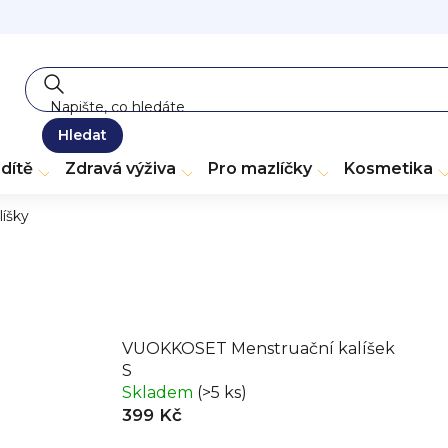
Hledat
dítě
Zdravá výživa
Pro mazlíčky
Kosmetika
líšky
VUOKKOSET Menstruační kalíšek
S
Skladem
(>5 ks)
399 Kč