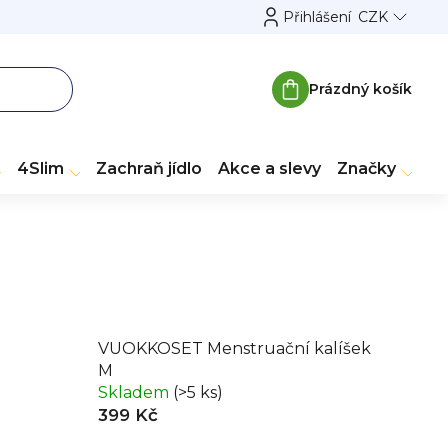
Přihlášení
CZK
Prázdný košík
Nákupní
košík
4Slim
Zachraň jídlo
Akce a slevy
Značky
VUOKKOSET Menstruační kalíšek
M
Skladem
(>5 ks)
399 Kč