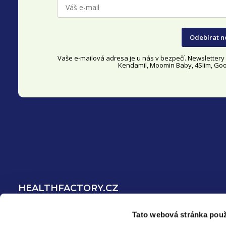
a
t
Odebírat n
í
Vaše e-mailová adresa je u nás v bezpečí. Newsletter
Kendamil, Moomin Baby, 4Slim, Good
HEALTHFACTORY.CZ
O nás
Tato webová stránka použ
Blog ❀