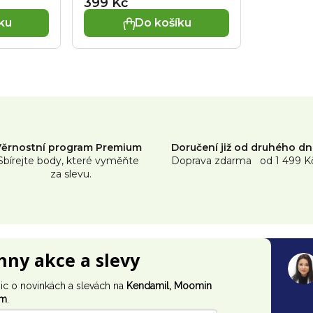
399 Kč
ku
Do košíku
O
v
l
á
Věrnostní program Premium
Doručení již od druhého d
d
Sbírejte body, které vyměňte
Doprava zdarma od 1 499 K
za slevu.
a
c
í
p
chny akce a slevy
r
v
ic o novinkách a slevách na
Kendamil, Moomin
im
.
k