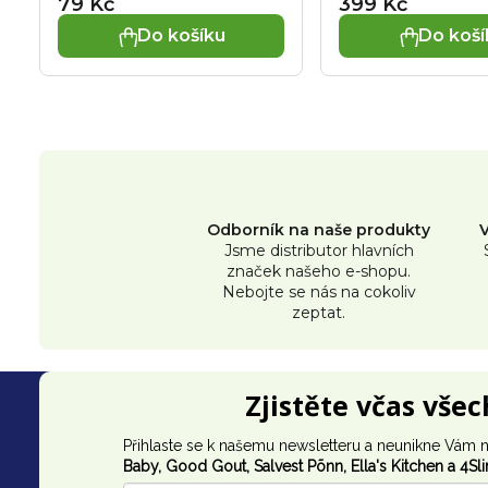
u
79 Kč
399 Kč
Do košíku
Do koší
k
t
ů
Odborník na naše produkty
Jsme distributor hlavních
značek našeho e-shopu.
Nebojte se nás na cokoliv
zeptat.
Z
Zjistěte včas vše
á
Přihlaste se k našemu newsletteru a neunikne Vám n
p
Baby, Good Gout,
Salvest Põnn
, Ella's Kitchen a 4Sl