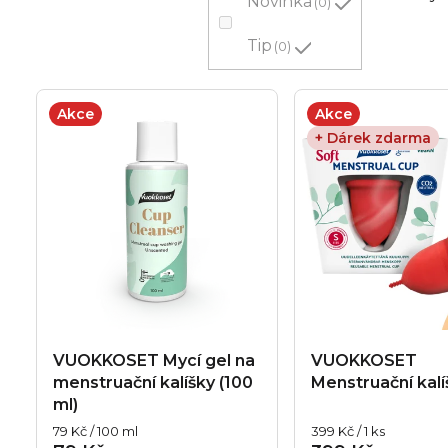
p
Novinka
0
r
Tip
0
o
V
d
Akce
Akce
ý
+ Dárek zdarma
u
p
k
i
t
s
ů
p
r
VUOKKOSET Mycí gel na
VUOKKOSET
o
menstruační kalíšky (100
Menstruační kalí
ml)
d
Měrná
Měrná
79 Kč / 100 ml
399 Kč / 1 ks
cena:
cena: