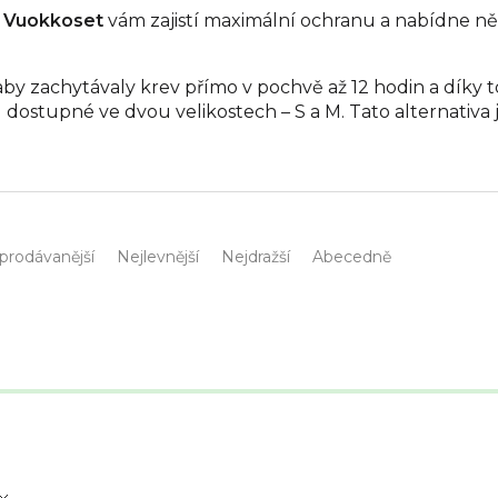
k Vuokkoset
vám zajistí maximální ochranu a nabídne n
by zachytávaly krev přímo v pochvě až 12 hodin a díky 
u dostupné ve dvou velikostech – S a M. Tato alternati
prodávanější
Nejlevnější
Nejdražší
Abecedně