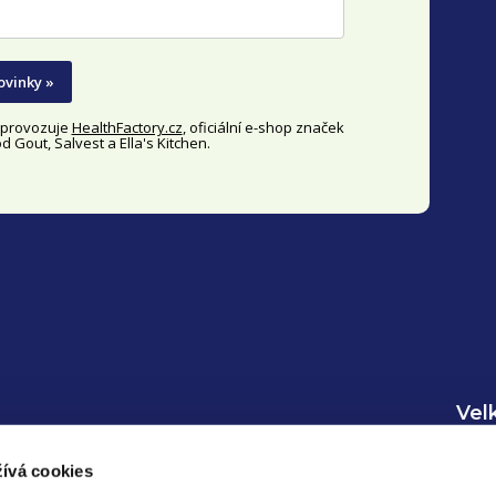
y
v
ovinky »
ý
p
y provozuje
HealthFactory.cz
, oficiální
e-shop
značek
 Gout, Salvest a Ella's Kitchen.
i
s
u
Vel
Inf
ívá cookies
Regi