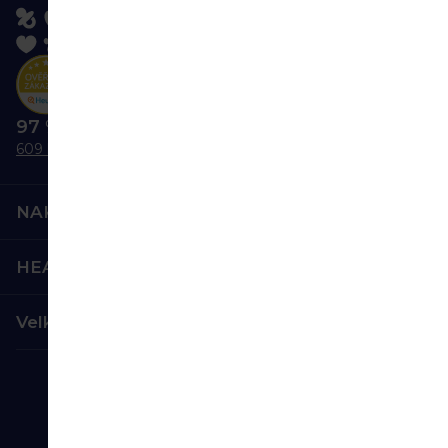
97 % nás doporučuje
609 hodnocení
NAKUPOVÁNÍ
HEALTHFACTORY.CZ
Velkoobchod
Bezpečná platba:
Spolehlivá doprava: