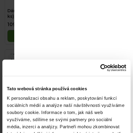
r
Dámské vložky Naty (10
Dámské vložky Naty (12
o
ks) - noční
ks) - super
d
109 Kč
109 Kč
u
Do košíku
Do košíku
k
t
ů
Tato webová stránka používá cookies
K personalizaci obsahu a reklam, poskytování funkcí
sociálních médií a analýze naší návštěvnosti využíváme
soubory cookie.
Informace o tom, jak náš web
Dámské vložky Naty (14
využíváme, sdílíme se svými partnery pro sociální
ks) - normal
média, inzerci a analýzy.
Partneři mohou zkombinovat
109 Kč