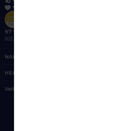
97 % nás doporučuje
609 hodnocení
NAKUPOVÁNÍ
HEALTHFACTORY.CZ
Velkoobchod
Bezpečná platba:
Spolehlivá doprava: