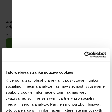
Průměrné
4Slim Čekankový
4Slim Sladidlo z
hodnocení
originál (700 g)
čekanky natural (1,2 kg)
produktu
169 Kč
205 Kč
Měrná
Měrná
24,14 Kč / 100 g
17,08 Kč / 100 g
je
cena:
cena:
5,0
Do košíku
Do košíku
z
5
hvězdiček.
Akce
Akce
Tato webová stránka používá cookies
K personalizaci obsahu a reklam, poskytování funkcí
sociálních médií a analýze naší návštěvnosti využíváme
soubory cookie.
Informace o tom, jak náš web
využíváme, sdílíme se svými partnery pro sociální
média, inzerci a analýzy.
Partneři mohou zkombinovat
Průměrné
Průměrné
tyto údaje s dalšími informacemi, které jste jim poskytli
4Slim Sladidlo z
4Slim Čekankové