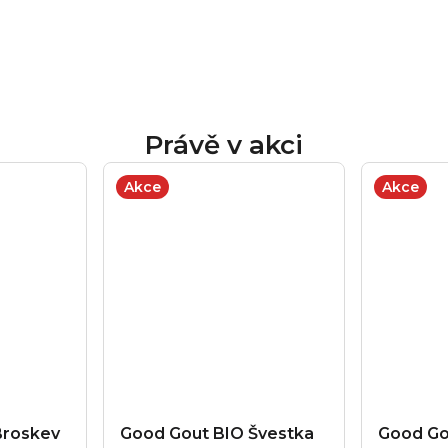
Právě v akci
Akce
Akce
Broskev
Good Gout BIO Švestka
Good Go