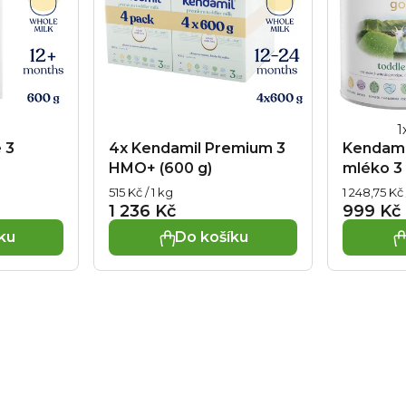
Průměr
 3
4x Kendamil Premium 3
Kendamil
hodnoce
HMO+ (600 g)
mléko 3 
produkt
Měrná
Měrná
515 Kč / 1 kg
1 248,75 Kč 
je
cena:
cena:
1 236 Kč
999 Kč
5,0
ku
Do košíku
z
5
hvězdiče