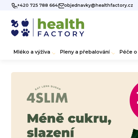
Přejít
+420 725 788 664
objednavky@healthfactory.cz
na
obsah
Mléko a výživa
Pleny a přebalování
Péče o 