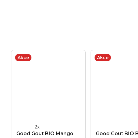
Akce
Akce
Průměrné
Good Gout BIO Mango
Good Gout BIO 
hodnocení