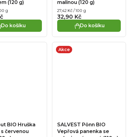
m (120 g)
malinou (120 g)
Měrná
100 g
27,42 Kč / 100 g
cena:
č
32,90 Kč
Do košíku
Do košíku
Akce
ut BIO Hruška
SALVEST Põnn BIO
 s červenou
Vepřová panenka se