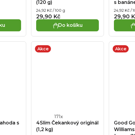
(120 g)
s banáne
Měrná
Měrná
24,92 Kč / 100 g
24,92 Kč / 
cena:
cena:
29,90 Kč
29,90 K
ku
Do košíku
Akce
Akce
Průměrné
ahoda s
4Slim Čekankový originál
Good Go
hodnocení
(1,2 kg)
Williams
produktu