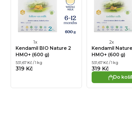
Průměrné
Průměrné
Kendamil BIO Nature 2
Kendamil Nature
hodnocení
hodnocení
HMO+ (600 g)
HMO+ (600 g)
produktu
produktu
Měrná
Měrná
531,67 Kč / 1 kg
531,67 Kč / 1 kg
je
je
cena:
cena:
319 Kč
319 Kč
5,0
5,0
Do koší
z
z
5
5
hvězdiček.
hvězdiček.