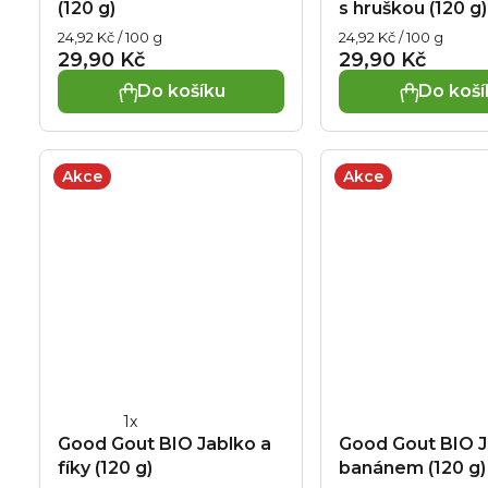
(120 g)
s hruškou (120 g)
produktu
Měrná
Měrná
24,92 Kč / 100 g
24,92 Kč / 100 g
je
cena:
cena:
29,90 Kč
29,90 Kč
5,0
Do košíku
Do koší
z
5
hvězdiček.
Akce
Akce
Průměrné
Good Gout BIO Jablko a
Good Gout BIO J
hodnocení
fíky (120 g)
banánem (120 g)
produktu