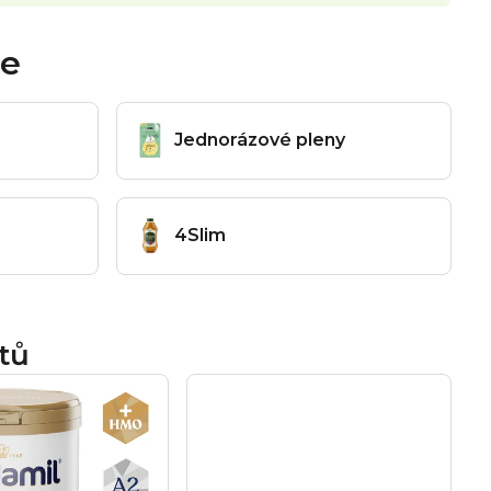
me
Jednorázové pleny
4Slim
tů