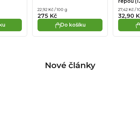
řepou (1
je
Měrná
Měrná
22,92 Kč / 100 g
27,42 Kč / 
5,0
cena:
cena:
275 Kč
32,90 K
z
ku
Do košíku
5
hvězdiček.
Nové články