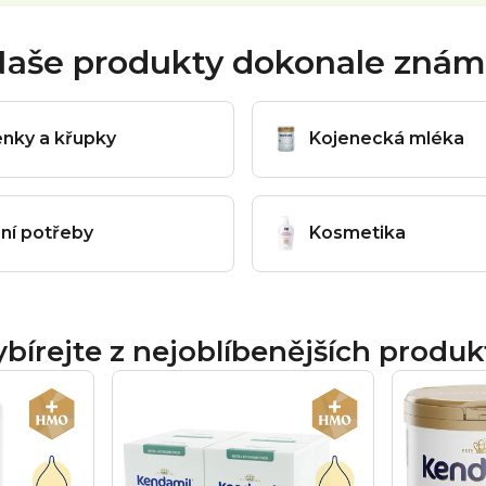
aše produkty dokonale zná
nky a křupky
Kojenecká mléka
lní potřeby
Kosmetika
ybírejte z nejoblíbenějších produk