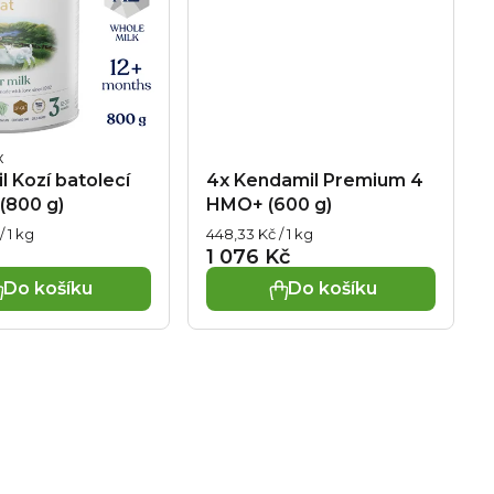
né
 Kozí batolecí
4x Kendamil Premium 4​
ní
(800 g)
HMO+ (600 g)
u
Měrná
/ 1 kg
448,33 Kč / 1 kg
cena:
1 076 Kč
Do košíku
Do košíku
k.