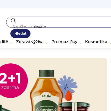
Hledat
dítě
Zdravá výživa
Pro mazlíčky
Kosmetika