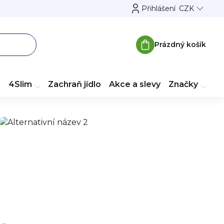
Přihlášení
CZK
Prázdný košík
Nákupní
košík
4Slim
Zachraň jídlo
Akce a slevy
Značky