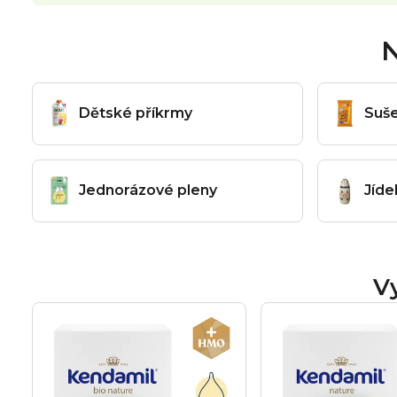
N
Dětské příkrmy
Suše
Jednorázové pleny
Jíde
V