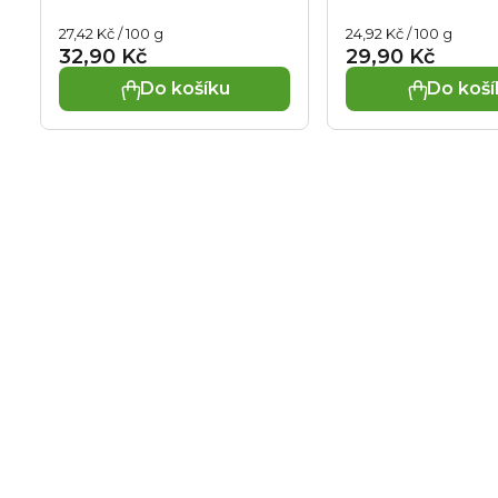
je
Měrná
Měrná
27,42 Kč / 100 g
24,92 Kč / 100 g
5,0
cena:
cena:
32,90 Kč
29,90 Kč
z
Do košíku
Do koší
5
hvězdiček.