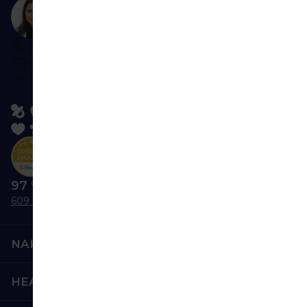
Potřebujete poradit?
Ozvěte se nám
Po-Pá 9:00-16:00
napište kdykoliv
Sledujte nás:
97 % nás doporučuje
609 hodnocení
NAKUPOVÁNÍ
HEALTHFACTORY.CZ