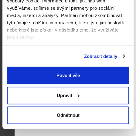
soubory cookie.
Informace o tom, jak náš web
využíváme, sdílíme se svými partnery pro sociální
média, inzerci a analýzy.
Partneři mohou zkombinovat
tyto údaje s dalšími informacemi, které jste jim poskytli
nebo které jste získali v důsledku toho, že využíváte
jejich služby.
Průměrné
Holle BIO Moje úplně
Holle BIO Jahelná kaše
Zobrazit detaily
hodnocení
první kašička (250 g)
(250 g)
produktu
114,90 Kč
114,90 Kč
Měrná
Měrná
45,96 Kč / 100 g
45,96 Kč / 100 g
je
Povolit vše
cena:
cena:
5,0
Do košíku
z
5
Upravit
hvězdiček.
Odmítnout