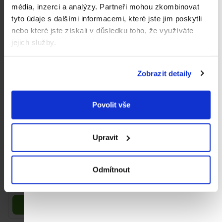
Měrná
Měrná
78,57 Kč / 100 g
35 Kč / 100 g
média, inzerci a analýzy.
Partneři mohou zkombinovat
cena:
cena:
Do košíku
Do košíku
tyto údaje s dalšími informacemi, které jste jim poskytli
nebo které jste získali v důsledku toho, že využíváte
jejich služby.
Zobrazit detaily
Povolit vše
Upravit
Průměrné
Good Gout BIO Máslová
Good Gout BIO Jablečná
hodnocení
dýně s jehněčím masem
snídaně (70 g)
Odmítnout
produktu
(190 g)
je
94,90 Kč
55 Kč
Měrná
Měrná
49,95 Kč / 100 g
78,57 Kč / 100 g
5,0
cena:
cena:
z
Do košíku
Do košíku
5