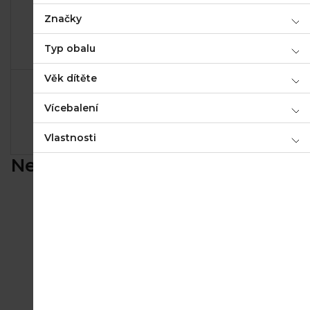
Značky
Typ obalu
Hlavní jídla
Snídaně
Věk dítěte
Vícebalení
Vlastnosti
Těstoviny a rýže
Mléčné a jogurtové
Nejprodávanější
Good Gout BIO Mango (120 g)
Skladem
(>5 ks)
29,90 Kč
Good Gout BIO Broskev s hruškou
(120 g)
Skladem
(>5 ks)