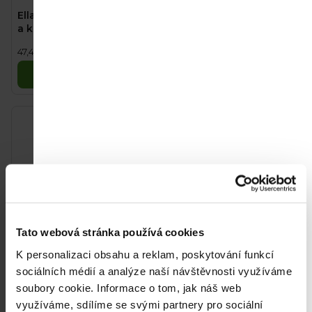
Průměrné
Ella's Kitchen BIO Banán
Good Gout BIO Hruška s
hodnocení
a kokos (120 g)
klementinkou (120 g)
produktu
56,90 Kč
57,90 Kč
Měrná
Měrná
47,42 Kč / 100 g
48,25 Kč / 100 g
je
cena:
cena:
5,0
Do košíku
Do košíku
z
5
hvězdiček.
Akce
Tato webová stránka používá cookies
K personalizaci obsahu a reklam, poskytování funkcí
Good Gout BIO
SALVEST Põnn BIO
sociálních médií a analýze naší návštěvnosti využíváme
Borůvková snídaně (70
Hovězí maso se
soubory cookie.
Informace o tom, jak náš web
g)
zeleninovým pyré (110 g)
využíváme, sdílíme se svými partnery pro sociální
55 Kč
35 Kč