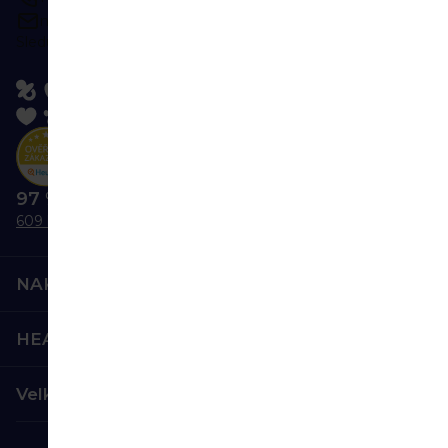
napište kdykoliv
Sledujte nás:
97 % nás doporučuje
609 hodnocení
NAKUPOVÁNÍ
HEALTHFACTORY.CZ
Velkoobchod