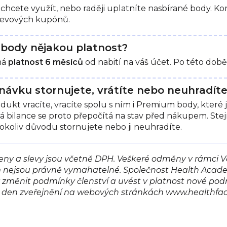
ej chcete využít, nebo raději uplatníte nasbírané body. K
slevových kupónů.
body nějakou platnost?
má
platnost 6 měsíců
od nabití na váš účet. Po této době
návku stornujete, vrátíte nebo neuhradíte
t vracíte, vracíte spolu s ním i Premium body, které jst
 bilance se proto přepočítá na stav před nákupem. Stejn
okoliv důvodu stornujete nebo ji neuhradíte.
ny a slevy jsou včetně DPH. Veškeré odměny v rámci V
ejsou právně vymahatelné. Společnost Health Academy,
 změnit podmínky členství a uvést v platnost nové pod
v den zveřejnění na webových stránkách www.healthfact