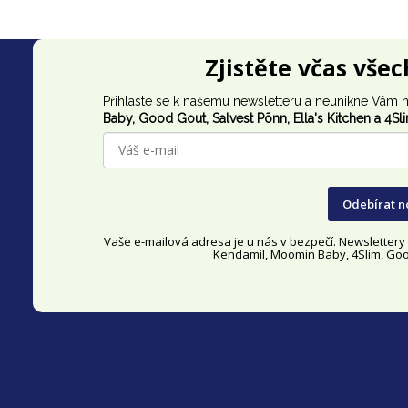
Z
Zjistěte včas vše
á
Přihlaste se k našemu newsletteru a neunikne Vám n
p
Baby, Good Gout,
Salvest Põnn
, Ella's Kitchen a 4Sl
a
t
Odebírat n
í
Vaše e-mailová adresa je u nás v bezpečí. Newsletter
Kendamil, Moomin Baby, 4Slim, Good