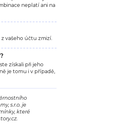
ombinace neplatí ani na
 z vašeho účtu zmizí.
?
e získali při jeho
ě je tomu i v případě,
ěrnostního
 s.r.o. je
mínky, které
ory.cz.