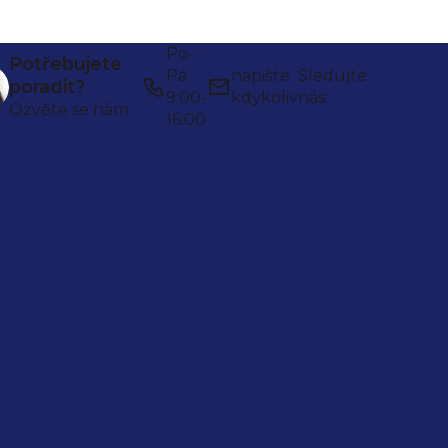
Po-
Potřebujete
Pá
napište
Sledujte
poradit?
9:00-
kdykoliv
nás:
Ozvěte se nám
16:00