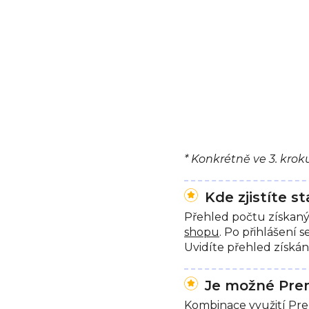
* Konkrétně ve 3. kro
Kde zjistíte 
Přehled počtu získan
shopu
. Po přihlášení
Uvidíte přehled získán
Je možné Pre
Kombinace využití Pre