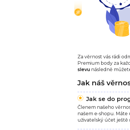
Za věrnost vás rádi o
Premium body za kaž
slevu
následně můžete
Jak náš věrno
Jak se do pro
Členem našeho věrnost
našem
e-shopu
. Máte
uživatelský účet ješt