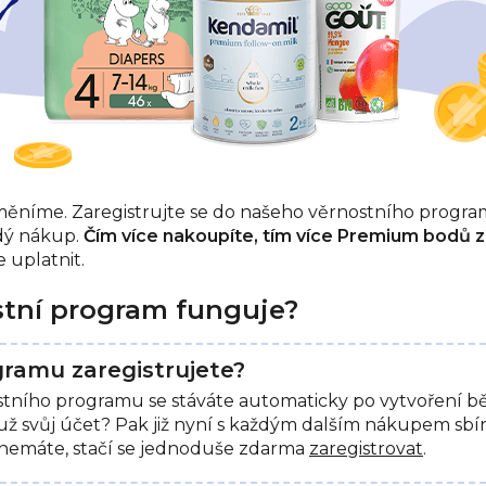
dměníme. Zaregistrujte se do našeho věrnostního progr
dý nákup.
Čím více nakoupíte, tím více Premium bodů zí
 uplatnit.
stní program funguje?
gramu zaregistrujete?
ního programu se stáváte automaticky po vytvoření bě
 už svůj účet? Pak již nyní s každým dalším nákupem sbí
ě nemáte, stačí se jednoduše zdarma
zaregistrovat
.