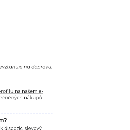
nevztahuje na dopravu.
profilu na našem e-
utečněných nákupů.
m?
dispozici slevový