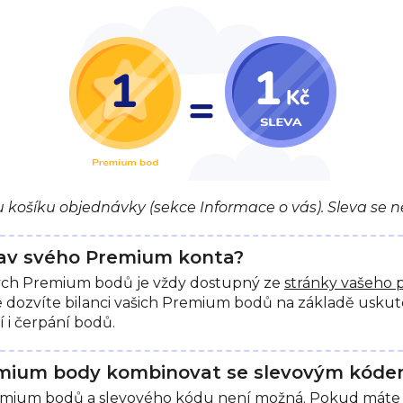
ku košíku objednávky (sekce Informace o vás). Sleva se 
stav svého Premium konta?
ých Premium bodů je vždy dostupný ze
stránky vašeho 
 se dozvíte bilanci vašich Premium bodů na základě usk
í i čerpání bodů.
mium body kombinovat se slevovým kóde
mium bodů a slevového kódu není možná. Pokud máte k 