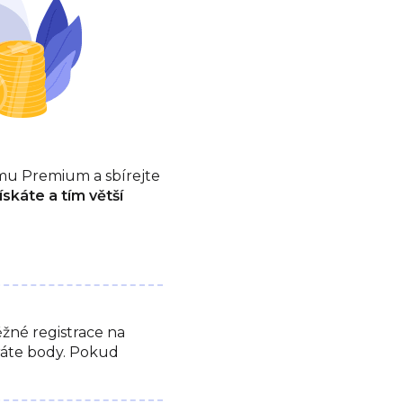
amu Premium a sbírejte
skáte a tím větší
žné registrace na
ráte body. Pokud