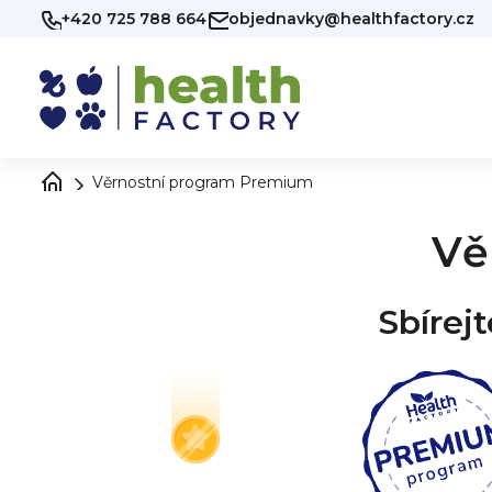
Přejít
+420 725 788 664
objednavky@healthfactory.cz
na
obsah
Věrnostní program Premium
Vě
Sbírej