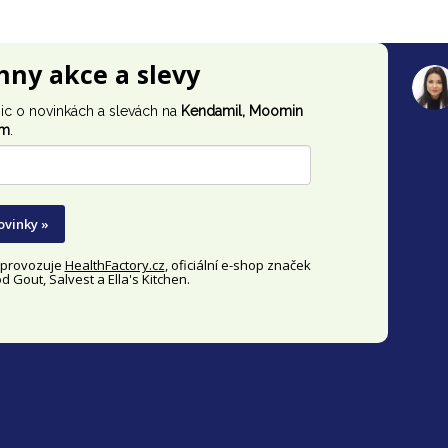
chny akce a slevy
ic o novinkách a slevách na
Kendamil, Moomin
im
.
ovinky »
y provozuje
HealthFactory.cz
, oficiální
e-shop
značek
 Gout, Salvest a Ella's Kitchen.