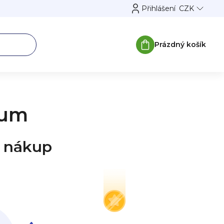
Přihlášení
CZK
Prázdný košík
Nákupní
košík
ium
š nákup