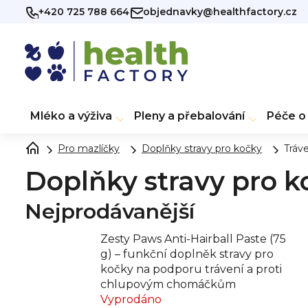
Přejít
+420 725 788 664
objednavky@healthfactory.cz
na
obsah
Mléko a výživa
Pleny a přebalování
Péče o 
Pro mazlíčky
Doplňky stravy pro kočky
Tráve
Doplňky stravy pro k
Nejprodávanější
Zesty Paws Anti-Hairball Paste (75
g) – funkční doplněk stravy pro
kočky na podporu trávení a proti
chlupovým chomáčkům
Vyprodáno