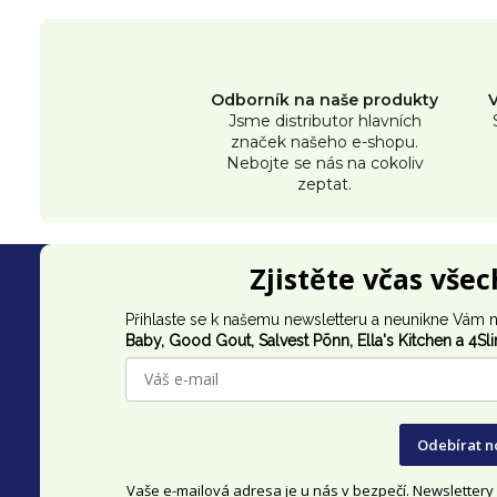
ů
Odborník na naše produkty
Jsme distributor hlavních
značek našeho e-shopu.
Nebojte se nás na cokoliv
zeptat.
Z
Zjistěte včas vše
á
Přihlaste se k našemu newsletteru a neunikne Vám n
p
Baby, Good Gout,
Salvest Põnn
, Ella's Kitchen a 4Sl
a
t
Odebírat n
í
Vaše e-mailová adresa je u nás v bezpečí. Newsletter