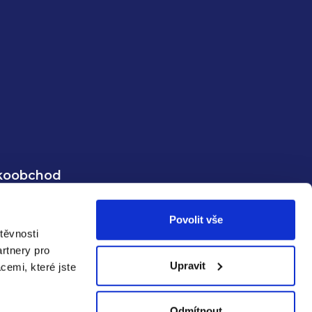
koobchod
ormace
Povolit vše
strace
těvnosti
lášení
rtnery pro
Upravit
cemi, které jste
Odmítnout