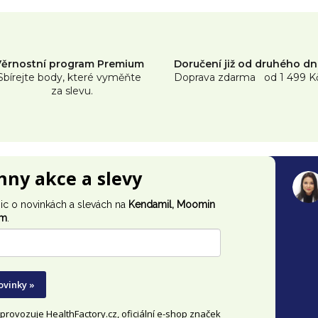
v
l
á
Věrnostní program Premium
Doručení již od druhého d
d
Sbírejte body, které vyměňte
Doprava zdarma od 1 499 K
za slevu.
a
c
í
p
chny akce a slevy
r
v
ic o novinkách a slevách na
Kendamil, Moomin
im
.
k
y
v
ovinky »
ý
p
y provozuje
HealthFactory.cz
, oficiální
e-shop
značek