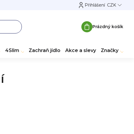
Přihlášení
CZK
Prázdný košík
Nákupní
košík
4Slim
Zachraň jídlo
Akce a slevy
Značky
í