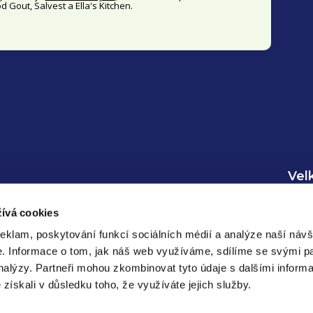
 Gout, Salvest a Ella's Kitchen.
i
s
u
Vel
Inf
ívá cookies
Regi
reklam, poskytování funkcí sociálních médií a analýze naší návš
Přih
e.
Informace o tom, jak náš web využíváme, sdílíme se svými pa
analýzy.
Partneři mohou zkombinovat tyto údaje s dalšími informa
e získali v důsledku toho, že využíváte jejich služby.