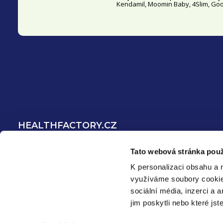
Kendamil, Moomin Baby, 4Slim, Good
HEALTHFACTORY.CZ
O nás
Tato webová stránka použ
Blog ❀
K personalizaci obsahu a 
Spolupracujte s námi
využíváme soubory cooki
Recenze produktů
sociální média, inzerci a 
jim poskytli nebo které jst