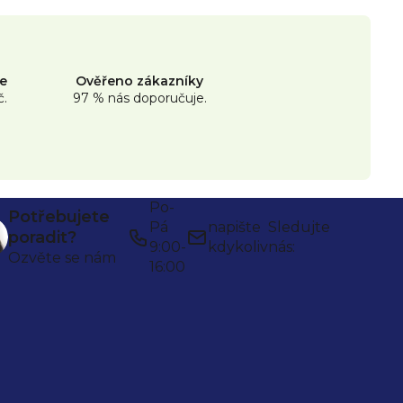
ne
Ověřeno zákazníky
č.
97 % nás doporučuje.
Po-
Potřebujete
Pá
napište
Sledujte
poradit?
9:00-
kdykoliv
nás:
Ozvěte se nám
16:00