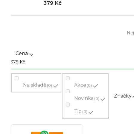
379 Kč
Ř
Nej
a
z
Cena
e
379
Kč
n
í
Na skladě
Akce
0
0
p
Značky
Novinka
0
r
Tip
0
o
V
d