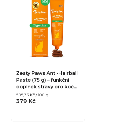
ý
u
p
k
i
t
s
ů
p
r
Zesty Paws Anti-Hairball
o
Paste (75 g) – funkční
doplněk stravy pro kočky
d
na podporu trávení a
Měrná
505,33 Kč / 100 g
proti chlupovým
cena:
u
379 Kč
chomáčkům
k
t