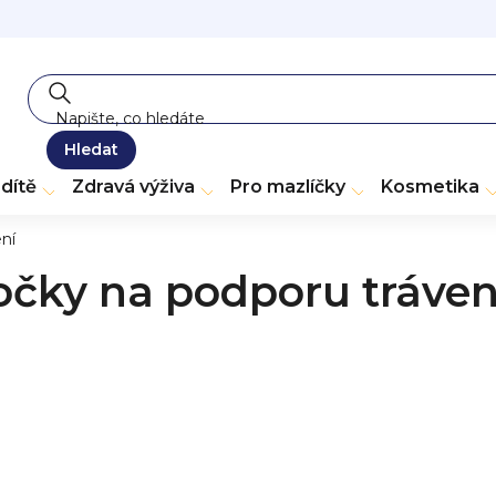
Hledat
dítě
Zdravá výživa
Pro mazlíčky
Kosmetika
ní
očky na podporu tráven