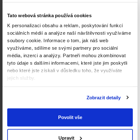
Naty (32 ks) - normal
Naty (28 ks) - super
109 Kč
109 Kč
Tato webová stránka používá cookies
Do košíku
Do košíku
K personalizaci obsahu a reklam, poskytování funkcí
sociálních médií a analýze naší návštěvnosti využíváme
soubory cookie.
Informace o tom, jak náš web
+ Dárek zdarma
využíváme, sdílíme se svými partnery pro sociální
média, inzerci a analýzy.
Partneři mohou zkombinovat
tyto údaje s dalšími informacemi, které jste jim poskytli
nebo které jste získali v důsledku toho, že využíváte
jejich služby.
Zobrazit detaily
VUOKKOSET BIO Slipové
vložky Ultra Light (24 ks)
Povolit vše
89 Kč
Měrná
3,71 Kč / 1 ks
cena:
Do košíku
Upravit