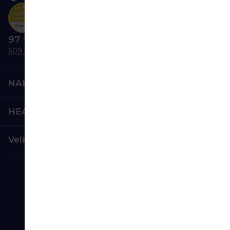
97 % nás doporučuje
609 hodnocení
NAKUPOVÁNÍ
HEALTHFACTORY.CZ
Velkoobchod
Bezpečná platba:
Spolehlivá doprava: