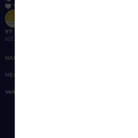
97 % nás doporučuje
609 hodnocení
NAKUPOVÁNÍ
HEALTHFACTORY.CZ
Velkoobchod
Bezpečná platba:
Spolehlivá doprava: