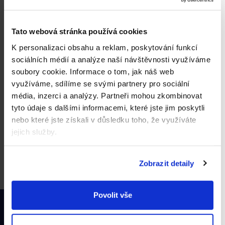
u
5,0
4,5
Do košíku
Do košíku
z
z
k
5
5
Tato webová stránka používá cookies
t
2
položek celkem
hvězdiček.
hvězdiček.
O
K personalizaci obsahu a reklam, poskytování funkcí
ů
v
sociálních médií a analýze naší návštěvnosti využíváme
l
Odborník na naše produkty
soubory cookie.
Informace o tom, jak náš web
Jsme distributor hlavních značek našeho e-shopu.
á
využíváme, sdílíme se svými partnery pro sociální
Nebojte se nás na cokoliv zeptat.
d
média, inzerci a analýzy.
Partneři mohou zkombinovat
Věrnostní program Premium
a
tyto údaje s dalšími informacemi, které jste jim poskytli
Sbírejte body, které vyměňte za slevu.
c
nebo které jste získali v důsledku toho, že využíváte
í
Doručení již od druhého dne
jejich služby.
Doprava zdarma od 1 499 Kč.
p
r
Ověřeno zákazníky
Zobrazit detaily
97 % nás doporučuje.
v
k
Z
y
Povolit vše
Zjistěte včas všechny akce
v
á
a slevy
ý