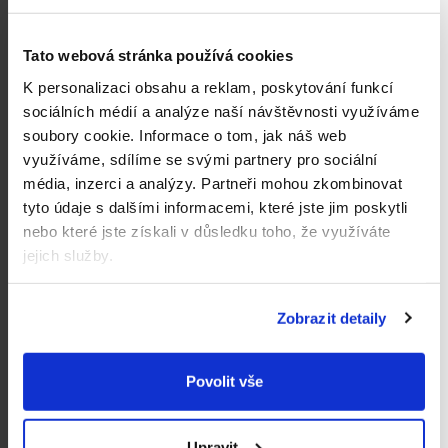
Tato webová stránka používá cookies
K personalizaci obsahu a reklam, poskytování funkcí
Průměrné
Kendamil BIO Nature 2
Kendamil Kozí
sociálních médií a analýze naší návštěvnosti využíváme
hodnocení
HMO+ (800 g)
pokračovací mléko 2
soubory cookie.
Informace o tom, jak náš web
produktu
(500 g)
je
využíváme, sdílíme se svými partnery pro sociální
679 Kč
509 Kč
Měrná
Měrná
848,75 Kč / 1 kg
1 018 Kč / 1 kg
5,0
média, inzerci a analýzy.
Partneři mohou zkombinovat
cena:
cena:
z
Do košíku
Do košíku
tyto údaje s dalšími informacemi, které jste jim poskytli
5
nebo které jste získali v důsledku toho, že využíváte
hvězdiček.
jejich služby.
Dlouhodobě snížená cena
Akce
Dárek
Zobrazit detaily
Povolit vše
Upravit