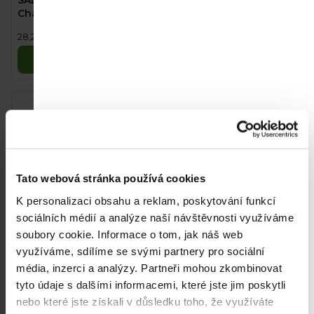
SALVEST Smushie BIO
SALVEST Smushie BIO
hodnocení
hodnocení
Charge Boost (170 g)
Fresh Boost (170 g)
produktu
produktu
48 Kč
48 Kč
Měrná
Měrná
28,24 Kč / 100 g
28,24 Kč / 100 g
je
je
cena:
cena:
5,0
5,0
Do košíku
Do košíku
z
z
5
5
hvězdiček.
hvězdiček.
Tato webová stránka používá cookies
K personalizaci obsahu a reklam, poskytování funkcí
sociálních médií a analýze naší návštěvnosti využíváme
soubory cookie.
Informace o tom, jak náš web
využíváme, sdílíme se svými partnery pro sociální
SALVEST Smushie BIO
5+2 ZDARMA: SALVEST
Protein Boost (170 g)
Smushie BIO Boost Pack
média, inzerci a analýzy.
Partneři mohou zkombinovat
(7 x 170 g)
tyto údaje s dalšími informacemi, které jste jim poskytli
48 Kč
300 Kč
Měrná
Měrná
nebo které jste získali v důsledku toho, že využíváte
28,24 Kč / 100 g
25,21 Kč / 100 g
cena:
cena: