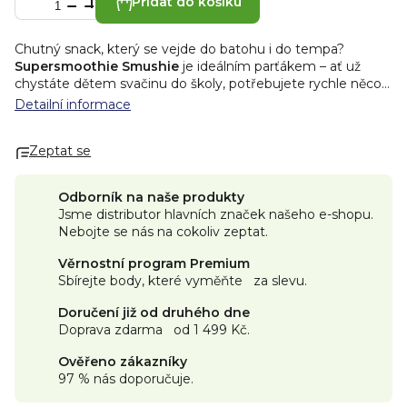
Přidat do košíku
Chutný snack, který se vejde do batohu i do tempa?
Supersmoothie Smushie
je ideálním parťákem – ať už
chystáte dětem svačinu do školy, potřebujete rychle něco
sníst mezi schůzkami nebo jako snack při tréninku.
Detailní informace
Praktické balení, čisté složení a chuť, která baví.
Co dělá
Smushie BIO Exotic Boost výjimečným?
Zeptat se
100% přírodní
pečlivě vybrané
ingredience v BIO kvalitě
podporující aktivní životní styl. Netradiční propojení
exotické chutě manga, marakuji a kokosu
s osvěžujícími
Odborník na naše produkty
bylinnými tóny bazalky
. Přináší tak dokonalou kombinaci
Jsme distributor hlavních značek našeho e-shopu.
sladké a lehce nakyslé chuti, která je završená
Nebojte se nás na cokoliv zeptat.
superpotravinovým boostem
v podobě
chia semínek
.
Kapsička tak představuje chutný a praktický zdroj vlákniny
Věrnostní program Premium
pro každý den.
Bez přidaných cukrů. Obsahuje pouze
Sbírejte body, které vyměňte za slevu.
přirozeně se vyskytující cukry. Bez barviv, aromat a
konzervantů.
Složení:
*hruškové pyré, *mangové pyré 14 %,
Doručení již od druhého dne
*pomerančová dužina, *švestkové pyré 12 %, *kokosová
Doprava zdarma od 1 499 Kč.
směs 10 % (kokosový extrakt, voda), *banánové pyré, *šťáva
z marakuji 1 %, * semena chia (Salvia hispanica) 0,8 %,
Ověřeno zákazníky
*bazalka 0,06 %. *z ekologického zemědělství.
Výživové
97 % nás doporučuje.
údaje:
Energie 310 kJ / 74 kcal; tuk 1,9 g, z toho nasycené