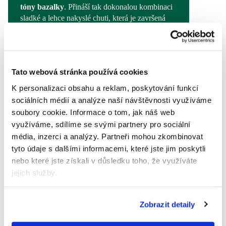
tóny bazalky
. Přináší tak dokonalou kombinaci
sladké a lehce nakyslé chuti, která je završená
superpotravinovým boostem v podobě
chia
semínek
. Kapsička tak představuje chutný
a praktický
zdroj vlákniny
pro každý den.
Tato webová stránka používá cookies
K personalizaci obsahu a reklam, poskytování funkcí
sociálních médií a analýze naší návštěvnosti využíváme
soubory cookie.
Informace o tom, jak náš web
využíváme, sdílíme se svými partnery pro sociální
média, inzerci a analýzy.
Partneři mohou zkombinovat
tyto údaje s dalšími informacemi, které jste jim poskytli
nebo které jste získali v důsledku toho, že využíváte
jejich služby.
Zobrazit detaily
100% PŘÍRODNÍ
BIO KVALITA