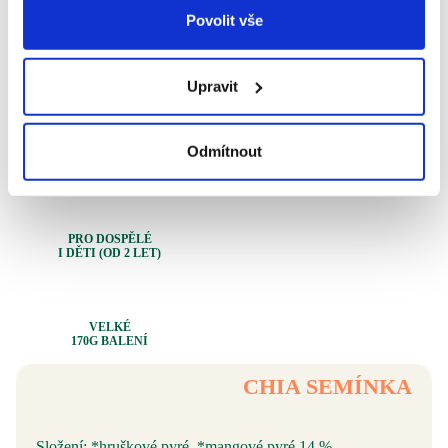
Povolit vše
Z ČISTÉHO
OVOCE
Upravit
Odmítnout
OBOHACENO
O SUPERFOOD
PRO DOSPĚLÉ
I DĚTI (OD 2 LET)
VELKÉ
170G BALENÍ
CHIA SEMÍNKA
Složení: *hruškové pyré, *mangové pyré 14 %,