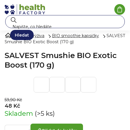
Přejít na obsah
Náku
Hledat
Zdravá výživa
BIO smoothie kapsičky
SALVEST
Smushie BIO Exotic Boost (170 g)
SALVEST Smushie BIO Exotic
Boost (170 g)
59,90 Kč
48 Kč
Skladem
(>5 ks)