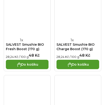
Průměrné hodnocení produktu je 5,0 z 5 hvězdiček.
Průměrné hodnocení produ
SALVEST Smushie BIO
SALVEST Smushie BIO
Fresh Boost (170 g)
Charge Boost (170 g)
48 Kč
48 Kč
Měrná cena:
Měrná cena:
28,24 Kč / 100 g
28,24 Kč / 100 g
Do košíku
Do košíku