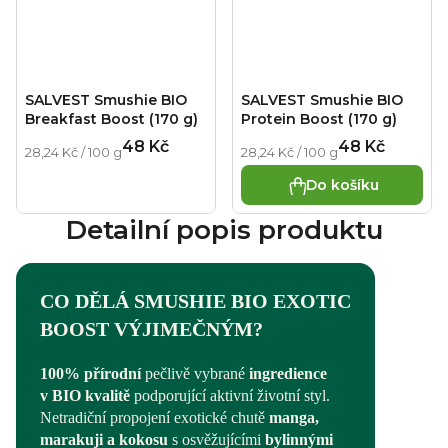
SALVEST Smushie BIO
SALVEST Smushie BIO
Breakfast Boost (170 g)
Protein Boost (170 g)
48 Kč
48 Kč
Měrná cena:
Měrná cena:
28,24 Kč / 100 g
28,24 Kč / 100 g
Do košíku
Detailní popis produktu
CO DĚLÁ SMUSHIE BIO EXOTIC
BOOST VÝJIMEČNÝM?
100% přírodní
pečlivě vybrané
ingredience
v BIO kvalitě
podporující aktivní životní styl.
Netradiční propojení exotické chutě
manga,
marakuji a kokosu
s osvěžujícími
bylinnými