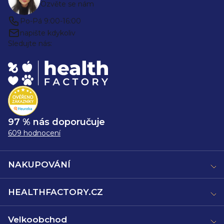
Ozvěte se nám
Po-Pá 9:00-16:00
napište kdykoliv
Sledujte nás:
97 % nás doporučuje
609 hodnocení
NAKUPOVÁNÍ
HEALTHFACTORY.CZ
Velkoobchod