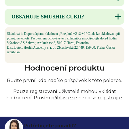
v lednici a spotřebujte do 24 hodin.
Některé příchutě obsahují alergeny, proto
OBSAHUJE SMUSHIE CUKR?
před konzumací vždy zkontrolujte složení.
Smushie je bez přidaného cukru.
Skladování: Doporučujeme skladovat při teplotě +2 až +6 °C, ale lze skladovat i při
V kapsičkách je pouze přirozeně se
pokojové teplotě. Po otevření uchovávejte v chladničce a spotřebujte do 24 hodin.
vyskytující cukr z obsahového ovoce.
Výrobce: AS Salvest, Aruküla tee 3, 51017, Tartu, Estonsko.
Distributor: Health Academy s. r. o., Zbraslavská 22 / 49, 159 00, Praha, Česká
republika.
Hodnocení produktu
Buďte první, kdo napíše příspěvek k této položce.
Pouze registrovaní uživatelé mohou vkládat
hodnocení. Prosím
přihlaste se
nebo se
registrujte
.
Zápatí
Potřebujete poradit?