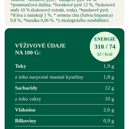
*pomerančová dužina, *švestkové pyré 12 %, *kokosová
směs 10 % (kokosový extrakt, voda), *banánové pyré,
*šťáva z marakuji 1 %, * semena chia (Salvia hispanica)
0,8 %, *bazalka 0,06 %. *z ekologického zemědělství.
ENERGIE
VÝŽIVOVÉ ÚDAJE
310 / 74
NA 100 G:
kJ / kcal
Tuky
1,9 g
z toho nasycené mastné kyseliny
1,8 g
Sacharidy
12 g
z toho cukry
10 g
Vláknina
2,6 g
Bílkoviny
0,9 g