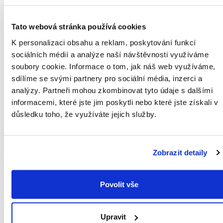
ČEPELE Z NEREZOVÉ OCELI
UPOZORNĚNÍ: UCHOVÁVEJTE MIMO DOSAH DĚTÍ.
Tato webová stránka používá cookies
K personalizaci obsahu a reklam, poskytování funkcí
sociálních médií a analýze naší návštěvnosti využíváme
soubory cookie.
Informace o tom, jak náš web využíváme,
sdílíme se svými partnery pro sociální média, inzerci a
analýzy.
Partneři mohou zkombinovat tyto údaje s dalšími
informacemi, které jste jim poskytli nebo které jste získali v
důsledku toho, že využíváte jejich služby.
PŘÍRODNÍ HYPOALERGENNÍ
Zobrazit detaily
PÉČE
Z
FRANCIE
S VÍCE NEŽ
60LETOU TRADICÍ
Povolit vše
POCTIVÁ FRANCOUZSKÁ
Upravit