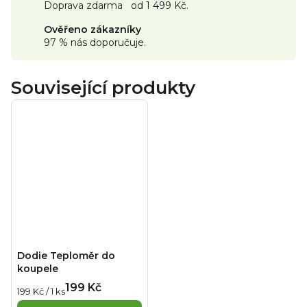
Doprava zdarma od 1 499 Kč.
Ověřeno zákazníky
97 % nás doporučuje.
Související produkty
Dodie Teploměr do
koupele
199 Kč
Měrná
199 Kč / 1 ks
cena: