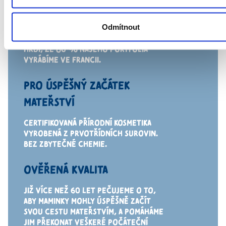
VÝROBA
Odmítnout
FRANCOUZSKÁ KOSMETIKA JE PRO SVÉ
KVALITY ZNÁMÁ PO CELÉ SVĚTĚ. JSME
HRDÍ, ŽE 80 % NAŠEHO PORTFOLIA
VYRÁBÍME
VE
FRANCII.
PRO ÚSPĚŠNÝ ZAČÁTEK
MATEŘSTVÍ
CERTIFIKOVANÁ PŘÍRODNÍ KOSMETIKA
VYROBENÁ
Z
PRVOTŘÍDNÍCH
SUROVIN.
BEZ ZBYTEČNÉ CHEMIE.
OVĚŘENÁ KVALITA
JIŽ VÍCE NEŽ 60 LET PEČUJEME
O
TO,
ABY MAMINKY MOHLY ÚSPĚŠNĚ ZAČÍT
SVOU CESTU MATEŘSTVÍM,
A
POMÁHÁME
JIM PŘEKONAT VEŠKERÉ POČÁTEČNÍ