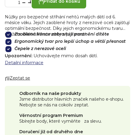
Přidat do košíku
Nůžky pro bezpečné stříhání nehtů malých dětí od 6.
měsíce věku. Jejich zaoblené hroty z nerezové oceli zajišťují
optimální bezpečnost. Díky jejich ergonomickému tvaru
můžete dítěti stříhat nehty s přesností.
Zaoblené konce zabraňují poranění dítěte
Ergonomický tvar pro lepší úchop a větší přesnost
Čepele z nerezové oceli
Upozornění:
Uchovávejte mimo dosah dětí.
Detailní informace
Zeptat se
Odborník na naše produkty
Jsme distributor hlavních značek našeho e-shopu.
Nebojte se nás na cokoliv zeptat.
Věrnostní program Premium
Sbírejte body, které vyměňte za slevu.
Doručení již od druhého dne