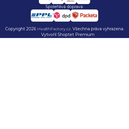
Spolehlivá doprava:
Copyright 2026
HealthFactory.cz
. Všechna práva vyhrazena.
Vytvořil Shoptet Premium