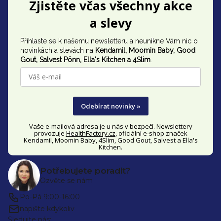
Zjistěte včas všechny akce
á
a slevy
p
Přihlaste se k našemu newsletteru a neunikne Vám nic o
a
novinkách a slevách na
Kendamil, Moomin Baby, Good
t
Gout,
Salvest Põnn
, Ella's Kitchen a 4Slim
.
í
Odebírat novinky »
Vaše e-mailová adresa je u nás v bezpečí. Newslettery
provozuje
HealthFactory.cz
, oficiální
e-shop
značek
Kendamil, Moomin Baby, 4Slim, Good Gout, Salvest a Ella's
Kitchen.
Potřebujete poradit?
Ozvěte se nám
Po-Pá 9:00-16:00
napište kdykoliv
Sledujte nás: