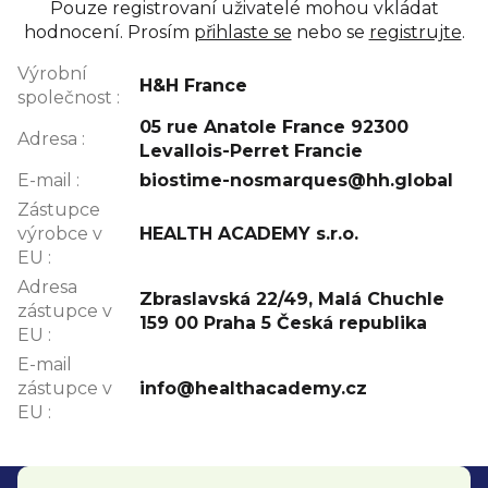
Pouze registrovaní uživatelé mohou vkládat
hodnocení. Prosím
přihlaste se
nebo se
registrujte
.
Výrobní
H&H France
společnost
:
05 rue Anatole France 92300
Adresa
:
Levallois-Perret Francie
E-mail
:
biostime-nosmarques@hh.global
Zástupce
výrobce v
HEALTH ACADEMY s.r.o.
EU
:
Adresa
Zbraslavská 22/49, Malá Chuchle
zástupce v
159 00 Praha 5 Česká republika
EU
:
E-mail
zástupce v
info@healthacademy.cz
EU
:
Z