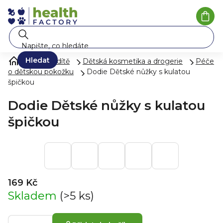
Přejít
na
Náku
koší
obsah
Hledat
Péče o dítě
Dětská kosmetika a drogerie
Péče
o dětskou pokožku
Dodie Dětské nůžky s kulatou
špičkou
Dodie Dětské nůžky s kulatou
špičkou
169 Kč
Skladem
(>5 ks)