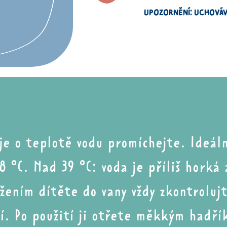
UPOZORNĚNÍ: UCHOVÁV
aje
o teplotě
vodu promíchejte. Ideáln
8 °C
. Nad 39 °C:
voda je
příliš horká
ožením
dítěte
do vany
vždy zkontroluj
í.
Po použití ji otřete
měkkým hadří