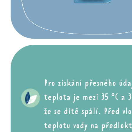
Pro získání přesného úd
teplota
je mezi 35 °C
a 3
že se dítě
spálí.
Před vl
teplotu vody
na předlokt