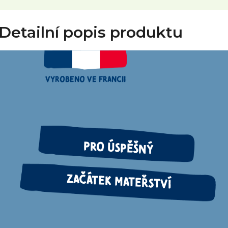
Detailní popis produktu
VYROBENO VE FRANCII
PRO ÚSPĚŠNÝ
ZAČÁTEK MATEŘSTVÍ