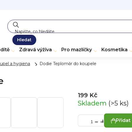
Hledat
dítě
Zdravá výživa
Pro mazlíčky
Kosmetika
upel a hygiena
Dodie Teploměr do koupele
e
199 Kč
Skladem
(>5 ks)
Přidat