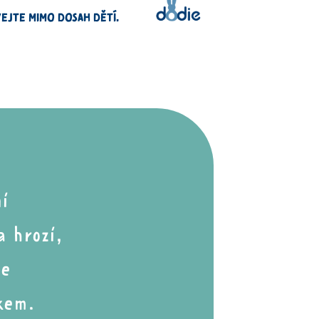
EJTE MIMO DOSAH DĚTÍ.
í
a hrozí
,
te
kem.