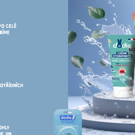
PO CELÉ
BÍME
OTŘÍDNÍCH
OHLY
ME
JIM