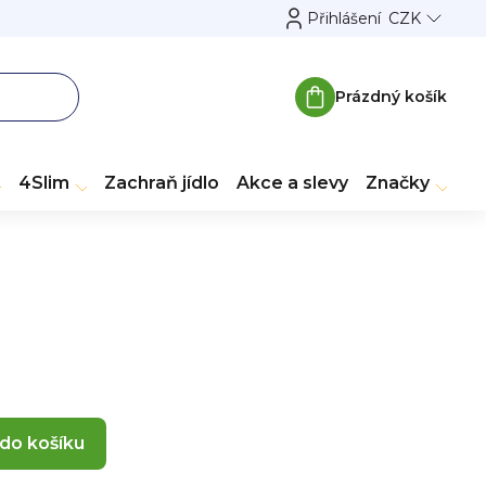
Přihlášení
CZK
Prázdný košík
Nákupní
košík
4Slim
Zachraň jídlo
Akce a slevy
Značky
 do košíku