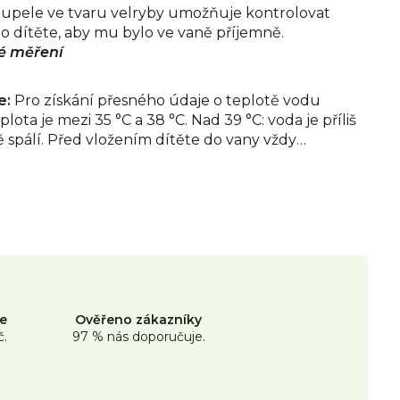
upele ve tvaru velryby umožňuje kontrolovat
o dítěte, aby mu bylo ve vaně příjemně.
vé měření
e:
Pro získání přesného údaje o teplotě vodu
lota je mezi 35 °C a 38 °C. Nad 39 °C: voda je příliš
tě spálí. Před vložením dítěte do vany vždy
ody na předloktí. Po použití ji otřete měkkým
Nenechávejte dítě ve vaně bez dozoru dospělé
teploty ukazuje oddělení tekutiny, teploměr
ne
Ověřeno zákazníky
č.
97 % nás doporučuje.