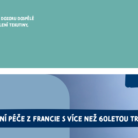
Z DOZORU DOSPĚLÉ
ENÍ TEKUTINY,
NÍ PÉČE
Z
FRANCIE
S VÍCE NEŽ 60LETOU TR