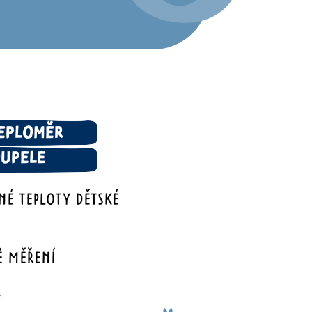
TEPLOMĚR
OUPELE
NÉ TEPLOTY DĚTSKÉ
É MĚŘENÍ
Y