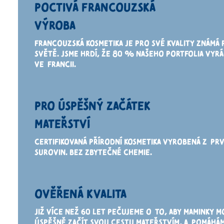
POCTIVÁ FRANCOUZSKÁ
VÝROBA
FRANCOUZSKÁ KOSMETIKA JE PRO SVÉ KVALITY ZNÁMÁ 
SVĚTĚ. JSME HRDÍ, ŽE 80 % NAŠEHO PORTFOLIA VYRÁ
VE
FRANCII.
PRO ÚSPĚŠNÝ ZAČÁTEK
MATEŘSTVÍ
CERTIFIKOVANÁ PŘÍRODNÍ KOSMETIKA VYROBENÁ
Z
PRV
SUROVIN. BEZ ZBYTEČNÉ CHEMIE.
OVĚŘENÁ KVALITA
JIŽ VÍCE NEŽ 60 LET PEČUJEME
O
TO,
ABY MAMINKY M
ÚSPĚŠNĚ ZAČÍT SVOU CESTU MATEŘSTVÍM,
A
POMÁHÁ