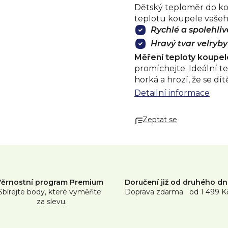
Dětský teploměr do ko
teplotu koupele vašeh
Rychlé a spolehli
Hravý tvar velryby
Měření teploty koupel
promíchejte. Ideální tep
horká a hrozí, že se dí
zkontrolujte teplotu v
Detailní informace
hadříkem.
Upozornění:
osoby. Pokud sloupec 
Zeptat se
nepoužívejte.
Věrnostní program Premium
Doručení již od druhého d
Sbírejte body, které vyměňte
Doprava zdarma od 1 499 K
za slevu.