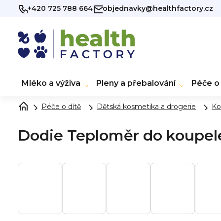
Přejít
+420 725 788 664
objednavky@healthfactory.cz
na
obsah
Mléko a výživa
Pleny a přebalování
Péče o 
Péče o dítě
Dětská kosmetika a drogerie
Ko
Dodie Teploměr do koupel