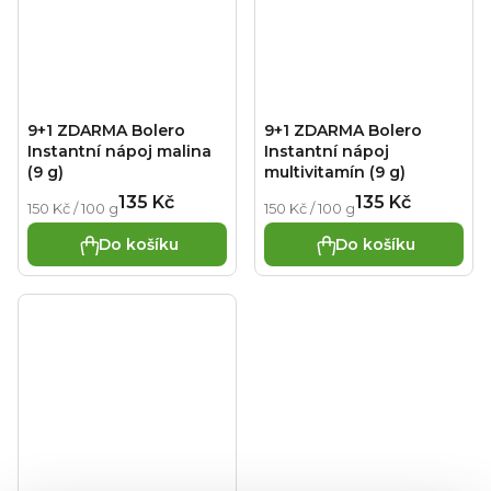
9+1 ZDARMA Bolero
9+1 ZDARMA Bolero
Instantní nápoj malina
Instantní nápoj
(9 g)
multivitamín (9 g)
135 Kč
135 Kč
Měrná
Měrná
150 Kč / 100 g
150 Kč / 100 g
cena:
cena:
Do košíku
Do košíku