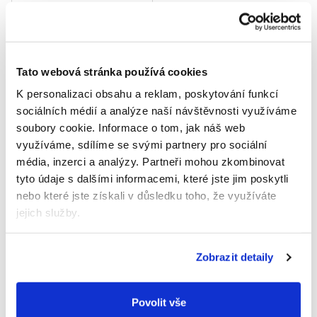
9+1 ZDARMA Bolero
Instantní nápoj
pomeranč (9 g)
Tato webová stránka používá cookies
135 Kč
Měrná
150 Kč / 100 g
K personalizaci obsahu a reklam, poskytování funkcí
cena:
Do košíku
sociálních médií a analýze naší návštěvnosti využíváme
soubory cookie.
Informace o tom, jak náš web
Detailní popis produktu
využíváme, sdílíme se svými partnery pro sociální
média, inzerci a analýzy.
Partneři mohou zkombinovat
Nealkoholický nápoj v prášku s příchutí lesních plodů, se
tyto údaje s dalšími informacemi, které jste jim poskytli
sladidly. BEZ UMĚLÝCH BARVIV A AROMAT. Bolero je originální
nebo které jste získali v důsledku toho, že využíváte
a široce použitelná směs. Dá se mixovat s vodou, mlékem, což
jejich služby.
je oblíbené zejména u dětí a dokonce i s alkoholem, což mají v
oblibě dospělí. Návod na přípravu: obsah sáčku rozmíchejte v
1,5 l vody.
Zobrazit detaily
BENEFITY:
Povolit vše