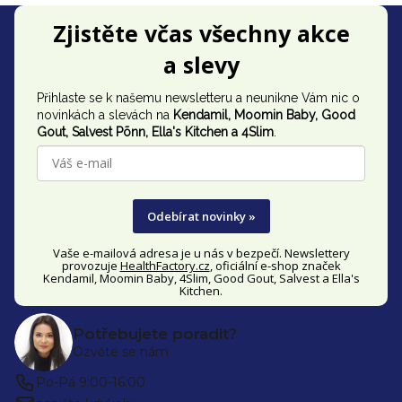
Z
Zjistěte včas všechny akce
á
a slevy
p
Přihlaste se k našemu newsletteru a neunikne Vám nic o
a
novinkách a slevách na
Kendamil, Moomin Baby, Good
t
Gout,
Salvest Põnn
, Ella's Kitchen a 4Slim
.
í
Odebírat novinky »
Vaše e-mailová adresa je u nás v bezpečí. Newslettery
provozuje
HealthFactory.cz
, oficiální
e-shop
značek
Kendamil, Moomin Baby, 4Slim, Good Gout, Salvest a Ella's
Kitchen.
Potřebujete poradit?
Ozvěte se nám
Po-Pá 9:00-16:00