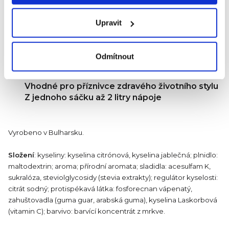
Osvěžující ovocné nápoje v praktickém balení
v sáčcích
Upravit
Sypká směs
Neobsahuje cukr a má minimum kalorií
Bez umělých barviv a aromat
Odmítnout
Plný vitamínu C
Skvělou alternativou sladkých limonád
Vhodné pro příznivce zdravého životního stylu
Z jednoho sáčku až 2 litry nápoje
Vyrobeno v Bulharsku.
Složení
: kyseliny: kyselina citrónová, kyselina jablečná; plnidlo:
maltodextrin; aroma; přírodní aromata; sladidla: acesulfam K,
sukralóza, steviolglycosidy (stevia extrakty); regulátor kyselosti:
citrát sodný; protispékavá látka: fosforecnan vápenatý,
zahuštovadla (guma guar, arabská guma), kyselina Laskorbová
(vitamin C); barvivo: barvící koncentrát z mrkve.