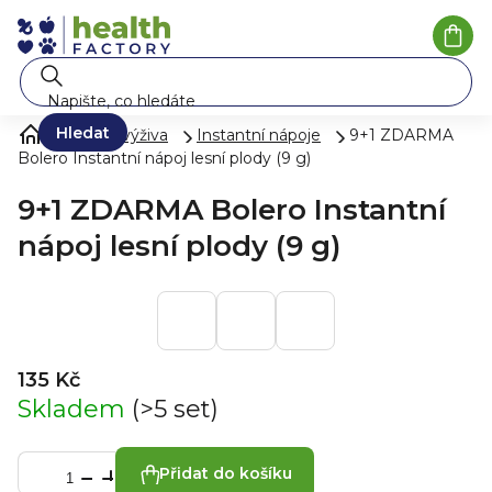
Přejít
na
Náku
koší
obsah
Hledat
Zdravá výživa
Instantní nápoje
9+1 ZDARMA
Bolero Instantní nápoj lesní plody (9 g)
9+1 ZDARMA Bolero Instantní
nápoj lesní plody (9 g)
135 Kč
Skladem
(>5 set)
Přidat do košíku