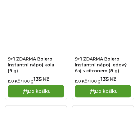
9+1 ZDARMA Bolero
9+1 ZDARMA Bolero
Instantní nápoj kola
Instantní nápoj ledový
(9 g)
čaj s citronem (8 g)
135 Kč
135 Kč
Měrná
Měrná
150 Kč / 100 g
150 Kč / 100 g
cena:
cena:
Do košíku
Do košíku