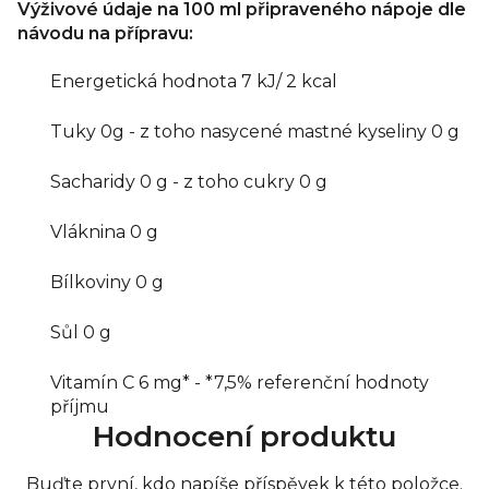
Výživové údaje na 100 ml připraveného nápoje dle
návodu na přípravu:
Energetická hodnota 7 kJ/ 2 kcal
Tuky 0g - z toho nasycené mastné kyseliny 0 g
Sacharidy 0 g - z toho cukry 0 g
Vláknina 0 g
Bílkoviny 0 g
Sůl 0 g
Vitamín C 6 mg* - *7,5% referenční hodnoty
příjmu
Hodnocení produktu
Buďte první, kdo napíše příspěvek k této položce.