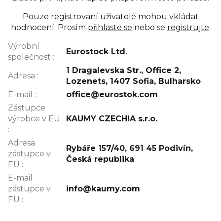
Pouze registrovaní uživatelé mohou vkládat
hodnocení. Prosím
přihlaste se
nebo se
registrujte
.
Výrobní
Eurostock Ltd.
společnost
:
1 Dragalevska Str., Office 2,
Adresa
:
Lozenets, 1407 Sofia, Bulharsko
E-mail
:
office@eurostok.com
Zástupce
výrobce v EU
KAUMY CZECHIA s.r.o.
:
Adresa
Rybáře 157/40, 691 45 Podivín,
zástupce v
Česká republika
EU
:
E-mail
zástupce v
info@kaumy.com
EU
: