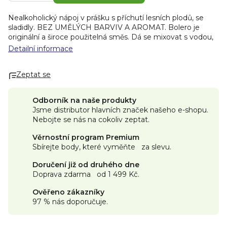
Nealkoholický nápoj v prášku s příchutí lesních plodů, se
sladidly. BEZ UMĚLÝCH BARVIV A AROMAT. Bolero je
originální a široce použitelná směs. Dá se mixovat s vodou,
mlékem, což je oblíbené zejména u dětí a dokonce i s
Detailní informace
alkoholem, což mají v oblibě dospělí. Návod na přípravu:
obsah sáčku rozmíchejte v 1,5 l vody.
Zeptat se
BENEFITY:
Odborník na naše produkty
Osvěžující ovocné nápoje v praktickém balení v
Jsme distributor hlavních značek našeho e-shopu.
sáčcích
Nebojte se nás na cokoliv zeptat.
Sypká směs
Věrnostní program Premium
Neobsahuje cukr a má minimum kalorií
Sbírejte body, které vyměňte za slevu.
Bez umělých barviv a aromat
Plný vitamínu C
Doručení již od druhého dne
Doprava zdarma od 1 499 Kč.
Skvělou alternativou sladkých limonád
Vhodné pro příznivce zdravého životního stylu
Ověřeno zákazníky
Z jednoho sáčku až 2 litry nápoje
97 % nás doporučuje.
Vyrobeno v Bulharsku.