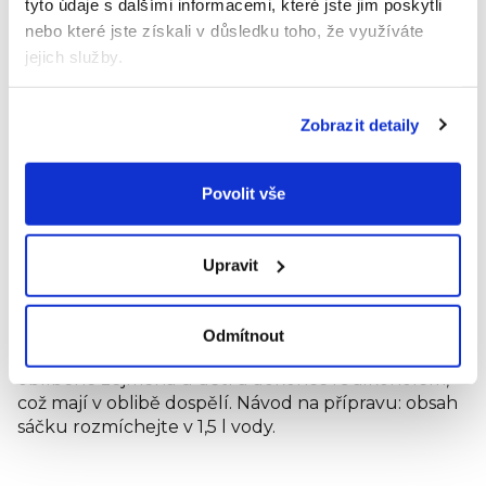
tyto údaje s dalšími informacemi, které jste jim poskytli
nebo které jste získali v důsledku toho, že využíváte
jejich služby.
Bolero Instantní nápoj
ledový čaj s citronem
(8 g)
Zobrazit detaily
10,80 Kč
Měrná
135 Kč / 100 g
cena:
Do košíku
Povolit vše
Detailní popis produktu
Upravit
Nealkoholický nápoj v prášku s pomerančovou
příchutí, se sladidly. BEZ UMĚLÝCH BARVIV A
AROMAT. Bolero je originální a široce použitelná
Odmítnout
směs. Dá se mixovat s vodou, mlékem, což je
oblíbené zejména u dětí a dokonce i s alkoholem,
což mají v oblibě dospělí. Návod na přípravu: obsah
sáčku rozmíchejte v 1,5 l vody.