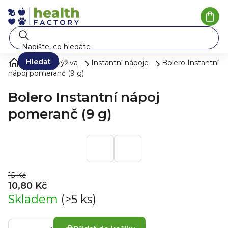
Přejít
na
Náku
koší
obsah
Hledat
Zdravá výživa
Instantní nápoje
Bolero Instantní
nápoj pomeranč (9 g)
Bolero Instantní nápoj
pomeranč (9 g)
15 Kč
10,80 Kč
Skladem
(>5 ks)