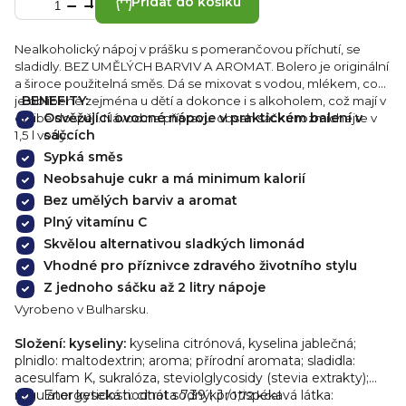
Přidat do košíku
Nealkoholický nápoj v prášku s pomerančovou příchutí, se
sladidly. BEZ UMĚLÝCH BARVIV A AROMAT. Bolero je originální
a široce použitelná směs. Dá se mixovat s vodou, mlékem, což
BENEFITY:
je oblíbené zejména u dětí a dokonce i s alkoholem, což mají v
Osvěžující ovocné nápoje v praktickém balení v
oblibě dospělí. Návod na přípravu: obsah sáčku rozmíchejte v
sáčcích
1,5 l vody.
Sypká směs
Neobsahuje cukr a má minimum kalorií
Bez umělých barviv a aromat
Plný vitamínu C
Skvělou alternativou sladkých limonád
Vhodné pro příznivce zdravého životního stylu
Z jednoho sáčku až 2 litry nápoje
Vyrobeno v Bulharsku.
Složení: kyseliny:
kyselina citrónová, kyselina jablečná;
plnidlo: maltodextrin; aroma; přírodní aromata; sladidla:
acesulfam K, sukralóza, steviolglycosidy (stevia extrakty);
regulátor kyselosti: citrát sodný; protispékavá látka:
Energetická
hodnota 7,39 kJ
/ 1,72 kcal