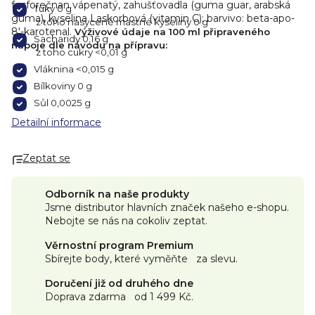
fosforečnan vápenatý, zahušťovadla (guma guar, arabská
Tuky 0 g
guma), kyselina Laskorbová (vitamin C); barvivo: beta-apo-
z toho nasycené mastné kyseliny 0 g
8'-karotenal.
Výživové údaje na 100 ml připraveného
Sacharidy 0,16 g
nápoje dle návodu na přípravu:
z toho cukry <0,01 g
Vláknina <0,015 g
Bílkoviny 0 g
Sůl 0,0025 g
Detailní informace
Zeptat se
Odborník na naše produkty
Jsme distributor hlavních značek našeho e-shopu.
Nebojte se nás na cokoliv zeptat.
Věrnostní program Premium
Sbírejte body, které vyměňte za slevu.
Doručení již od druhého dne
Doprava zdarma od 1 499 Kč.