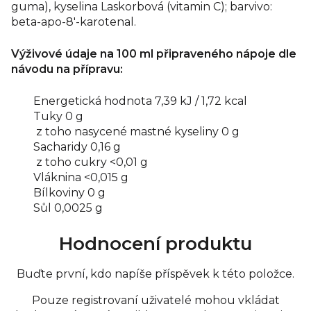
guma), kyselina Laskorbová (vitamin C); barvivo:
beta-apo-8'-karotenal.
Výživové údaje na 100 ml připraveného nápoje dle
návodu na přípravu:
Energetická
hodnota 7,39 kJ
/ 1,72 kcal
Tuky 0 g
z toho nasycené mastné kyseliny 0 g
Sacharidy 0,16 g
z toho cukry <0,01 g
Vláknina <0,015 g
Bílkoviny 0 g
Sůl 0,0025 g
Hodnocení produktu
Buďte první, kdo napíše příspěvek k této položce.
Pouze registrovaní uživatelé mohou vkládat