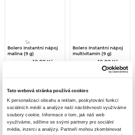
Průměrné
Bolero Instantní nápoj
Bolero Instantní nápoj
hodnocení
malina (9 g)
multivitamín (9 g)
produktu
10,80 Kč
10,80 Kč
Měrná
Měrná
120 Kč / 100 g
120 Kč / 100 g
je
cena:
cena:
3,8
Do košíku
Do košíku
z
5
Tato webová stránka používá cookies
hvězdiček.
Akce
K personalizaci obsahu a reklam, poskytování funkcí
sociálních médií a analýze naší návštěvnosti využíváme
soubory cookie.
Informace o tom, jak náš web
využíváme, sdílíme se svými partnery pro sociální
média, inzerci a analýzy.
Partneři mohou zkombinovat