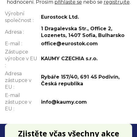
hodnocení. Prosím
přihlaste se
nebo se
registrujte
.
Výrobní
Eurostock Ltd.
společnost
:
1 Dragalevska Str., Office 2,
Adresa
:
Lozenets, 1407 Sofia, Bulharsko
E-mail
:
office@eurostok.com
Zástupce
výrobce v EU
KAUMY CZECHIA s.r.o.
:
Adresa
Rybáře 157/40, 691 45 Podivín,
zástupce v
Česká republika
EU
:
E-mail
zástupce v
info@kaumy.com
EU
:
Z
Zjistěte včas všechny akce