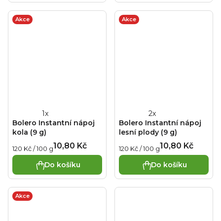
5
5
hvězdiček.
hvězdiček.
Akce
Akce
Průměrné
Průměrné
Bolero Instantní nápoj
Bolero Instantní nápoj
hodnocení
hodnocení
kola (9 g)
lesní plody (9 g)
produktu
produktu
10,80 Kč
10,80 Kč
Měrná
Měrná
120 Kč / 100 g
120 Kč / 100 g
je
je
cena:
cena:
1,0
3,0
Do košíku
Do košíku
z
z
5
5
hvězdiček.
hvězdiček.
Akce