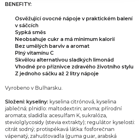
BENEFITY:
Osvěžující ovocné nápoje v praktickém balení
v sáčcích
Sypká směs
Neobsahuje cukr a má minimum kalorií
Bez umělých barviv a aromat
Plný vitamínu C
Skvělou alternativou sladkých limonád
Vhodné pro příznivce zdravého životního stylu
Z jednoho sáčku až 2 litry nápoje
Vyrobeno v Bulharsku.
Složení: kyseliny:
kyselina citrónová, kyselina
jablečná; plnidlo: maltodextrin; aroma; přírodní
aromata; sladidla: acesulfam K, sukralóza,
steviolglycosidy (stevia extrakty); regulátor kyselosti:
citrát sodný; protispékavá látka: fosforečnan
vápenatý, zahušťovadla (guma guar, arabská