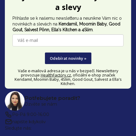
á
a slevy
p
Přihlaste se k našemu newsletteru a neunikne Vám nic o
a
novinkách a slevách na
Kendamil, Moomin Baby, Good
t
Gout,
Salvest Põnn
, Ella's Kitchen a 4Slim
.
í
Odebírat novinky »
Vaše e-mailová adresa je u nás v bezpečí. Newslettery
provozuje
HealthFactory.cz
, oficiální
e-shop
značek
Kendamil, Moomin Baby, 4Slim, Good Gout, Salvest a Ella's
Kitchen.
Potřebujete poradit?
Ozvěte se nám
Po-Pá 9:00-16:00
napište kdykoliv
Sledujte nás: