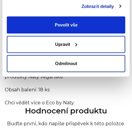
Dále se tampóny pyšní certifikátem
Ecocert.
Zobrazit detaily
Nezávislá mezinárodní společnost Ecocert se
zabývá kontrolou a certifikací výrobků obsahujících
suroviny z
kontrolovaného ekologického
Povolit vše
zemědělství
. Více o certifikaci zde.
Upravit
Všechny produkty Naty mají také
značku V-Label
.
V-Label je mezinárodně uznávaný, registrovaný
symbol pro označování veganských a
Odmítnout
vegetariánských produktů a služeb. Zde více
informací o této značce, která potvrzuje, že jsou
produkty Naty veganské.
Obsah balení: 18 ks
Chci vědět více o Eco by Naty.
Hodnocení produktu
Buďte první, kdo napíše příspěvek k této položce.