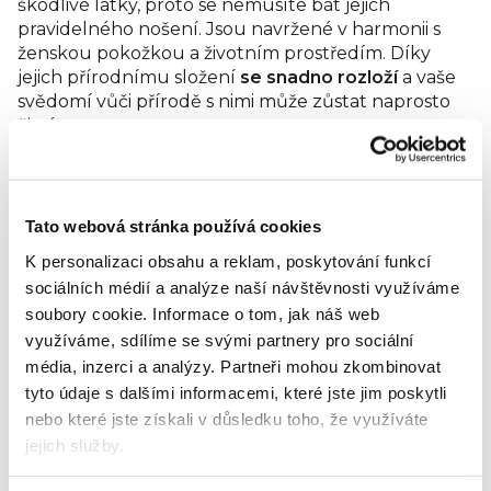
škodlivé látky, proto se nemusíte bát jejich
Obsah balení: 18 ks
pravidelného nošení. Jsou navržené v harmonii s
ženskou pokožkou a životním prostředím. Díky
Chci vědět více o Eco by Naty.
jejich přírodnímu složení
se snadno rozloží
a vaše
svědomí vůči přírodě s nimi může zůstat naprosto
čisté.
Tampony se skládají
kompletně z organické
bavlny
. Jejich povrch navíc pokrývá bezpečnostní
pláštík, díky kterému se
vlákna z tamponu
Tato webová stránka používá cookies
neuvolňují
, a drží celý váleček bavlny lépe
K personalizaci obsahu a reklam, poskytování funkcí
pohromadě. Jistě vás potěší i individuální
papírové
sociálních médií a analýze naší návštěvnosti využíváme
balení
, které nahrazuje dříve využívaný plastový
soubory cookie.
Informace o tom, jak náš web
obal. Tampony Eco by Naty se teď
snadněji
využíváme, sdílíme se svými partnery pro sociální
kompostují
a jejich používání je ještě příjemnější.
média, inzerci a analýzy.
Partneři mohou zkombinovat
Hygienické tampóny Eco by Naty nesou
certifikaci
tyto údaje s dalšími informacemi, které jste jim poskytli
udělenou mezinárodní nezávislou organizací
GOTS
nebo které jste získali v důsledku toho, že využíváte
(The Global Organic Textile Standard), která
jejich služby.
potvrzuje použití organické bavlny v produktech.