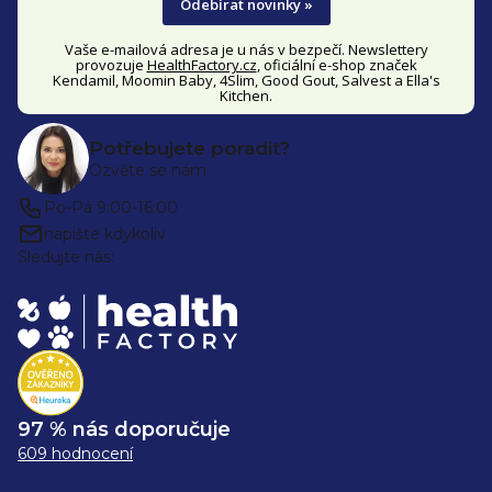
Odebírat novinky »
Vaše e-mailová adresa je u nás v bezpečí. Newslettery
provozuje
HealthFactory.cz
, oficiální
e-shop
značek
Kendamil, Moomin Baby, 4Slim, Good Gout, Salvest a Ella's
Kitchen.
Potřebujete poradit?
Ozvěte se nám
Po-Pá 9:00-16:00
napište kdykoliv
Sledujte nás:
97 % nás doporučuje
609 hodnocení