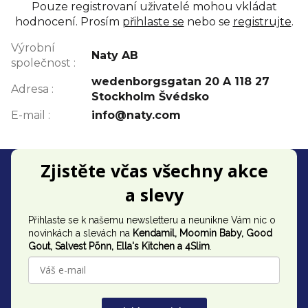
Pouze registrovaní uživatelé mohou vkládat
hodnocení. Prosím
přihlaste se
nebo se
registrujte
.
Výrobní
Naty AB
společnost
:
wedenborgsgatan 20 A 118 27
Adresa
:
Stockholm Švédsko
E-mail
:
info@naty.com
Z
Zjistěte včas všechny akce
á
a slevy
p
Přihlaste se k našemu newsletteru a neunikne Vám nic o
a
novinkách a slevách na
Kendamil, Moomin Baby, Good
t
Gout,
Salvest Põnn
, Ella's Kitchen a 4Slim
.
í