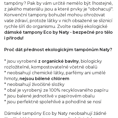
Tampony se skládají
tampóny? Pak by vám určitě nemělo být lhostejné,
kompletně z organické bavlny
. Jejich
povrch navíc pokrývá bezpečnostní pláštík, díky kterému se
z jakého materiálu jsou a které prvky je "obohacují".
vlákna z tamponu neuvolňují
, a drží celý váleček bavlny
Konvenční tampony bohužel mohou ohrožovat
lépe pohromadě. Jistě vás potěší i individuální
papírové
vaše zdraví, protože látky v nich obsažené se sliznicí
balení
, které nahrazuje dříve využívaný plastový obal.
rychle šíří do organismu. Zvolte raději ekologické
Tampony Eco by Naty se teď
snadněji kompostují
a jejich
dámské tampony Eco by Naty - bezpečné pro tělo
používání je ještě příjemnější.
i přírodu!
Hygienické tampóny Eco by Naty nesou
certifikaci
udělenou mezinárodní nezávislou organizací
GOTS
(The
Proč dát přednost ekologickým tampónům Naty?
Global Organic Textile Standard), která potvrzuje použití
organické bavlny v produktech.
* jsou vyrobené
z organické bavlny
, biologicky
rozložitelné, kompostovatelné včetně obalů
Dále se tampóny pyšní certifikátem
Ecocert.
Nezávislá
* neobsahují chemické látky, parfémy ani umělé
mezinárodní společnost Ecocert se zabývá kontrolou a
certifikací výrobků obsahujících suroviny z
kontrolovaného
hmoty,
nejsou bělené chlórem
ekologického zemědělství
. Více o certifikaci zde.
* neobsahují živočišné složky
* obal je vyrobený ze 100% recyklovaného papíru
Všechny produkty Naty mají také
značku V-Label
. V-Label
* jsou balené jednotlivě v papírovém obalu
je mezinárodně uznávaný, registrovaný symbol pro
* jsou perfektně spolehlivé a pohodlně se nosí
označování veganských a vegetariánských produktů a
služeb. Zde více informací o této značce, která potvrzuje, že
jsou produkty Naty veganské.
Dámské tampóny Eco by Naty neobsahují žádné