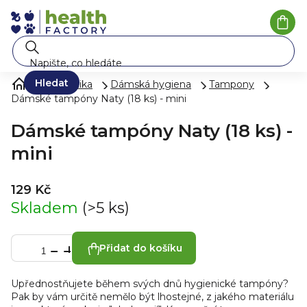
Přejít
na
Náku
koší
obsah
Hledat
Kosmetika
Dámská hygiena
Tampony
Dámské tampóny Naty (18 ks) - mini
Dámské tampóny Naty (18 ks) -
mini
129 Kč
Skladem
(>5 ks)
Přidat do košíku
Upřednostňujete během svých dnů hygienické tampóny?
Pak by vám určitě nemělo být lhostejné, z jakého materiálu