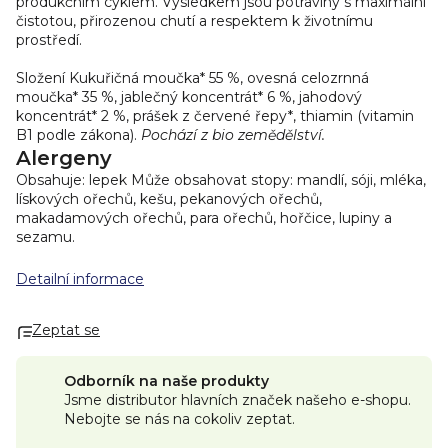
produkčním cyklem. Výsledkem jsou potraviny s maximální
čistotou, přirozenou chutí a respektem k životnímu
prostředí.
Složení
Kukuřičná moučka* 55 %, ovesná celozrnná
moučka* 35 %, jablečný koncentrát* 6 %, jahodový
koncentrát* 2 %, prášek z červené řepy*, thiamin (vitamin
B1 podle zákona).
Pochází z bio zemědělství.
Alergeny
Obsahuje: lepek
Může obsahovat stopy: mandlí, sóji, mléka,
lískových ořechů, kešu, pekanových ořechů,
makadamových ořechů, para ořechů, hořčice, lupiny a
sezamu.
Detailní informace
Zeptat se
Odborník na naše produkty
Jsme distributor hlavních značek našeho e-shopu.
Nebojte se nás na cokoliv zeptat.