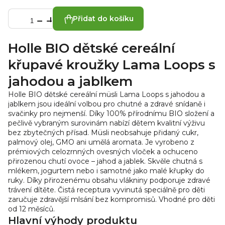
Přidat do košíku
Holle BIO dětské cereální
křupavé kroužky Lama Loops s
jahodou a jablkem
Holle BIO dětské cereální müsli Lama Loops s jahodou a
jablkem jsou ideální volbou pro chutné a zdravé snídaně i
svačinky pro nejmenší. Díky 100% přírodnímu BIO složení a
pečlivě vybraným surovinám nabízí dětem kvalitní výživu
bez zbytečných přísad.
Müsli neobsahuje přidaný cukr,
palmový olej, GMO ani umělá aromata. Je vyrobeno z
prémiových celozrnných ovesných vloček a ochuceno
přirozenou chutí ovoce – jahod a jablek. Skvěle chutná s
mlékem, jogurtem nebo i samotné jako malé křupky do
ruky.
Díky přirozenému obsahu vlákniny podporuje zdravé
trávení dítěte. Čistá receptura vyvinutá speciálně pro děti
zaručuje zdravější mlsání bez kompromisů. Vhodné pro děti
od 12 měsíců.
Hlavní výhody produktu