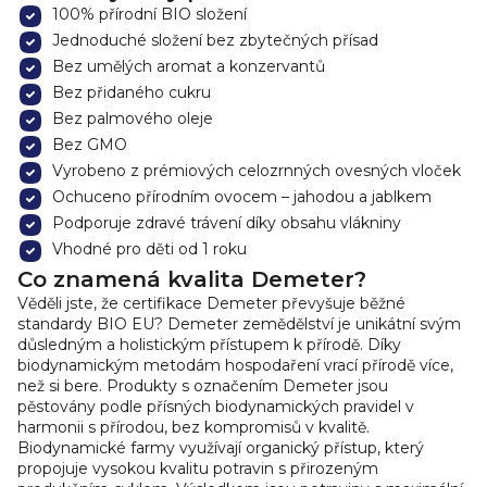
100% přírodní BIO složení
Jednoduché složení bez zbytečných přísad
Bez umělých aromat a konzervantů
Bez přidaného cukru
Bez palmového oleje
Bez GMO
Vyrobeno z prémiových celozrnných ovesných vloček
Ochuceno přírodním ovocem – jahodou a jablkem
Podporuje zdravé trávení díky obsahu vlákniny
Vhodné pro děti od 1 roku
Co znamená kvalita Demeter?
Věděli jste, že certifikace Demeter převyšuje běžné
standardy BIO EU?
Demeter zemědělství je unikátní svým
důsledným a holistickým přístupem k přírodě. Díky
biodynamickým metodám hospodaření vrací přírodě více,
než si bere. Produkty s označením Demeter jsou
pěstovány podle přísných biodynamických pravidel v
harmonii s přírodou, bez kompromisů v kvalitě.
Biodynamické farmy využívají organický přístup, který
propojuje vysokou kvalitu potravin s přirozeným