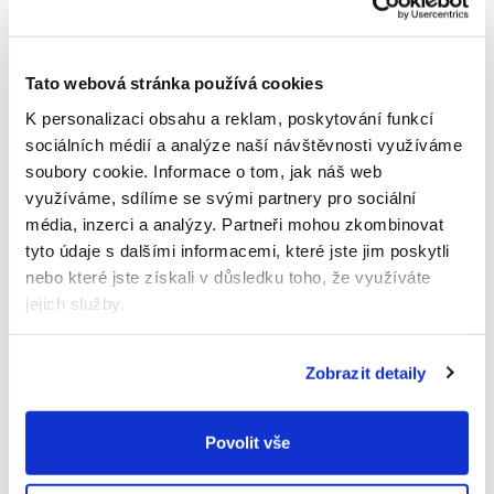
zbytečných přísad.
Müsli neobsahuje přidaný cukr, palmový olej, GMO
ani umělá aromata. Je vyrobeno z prémiových
Tato webová stránka používá cookies
celozrnných ovesných vloček a ochuceno
K personalizaci obsahu a reklam, poskytování funkcí
přirozenou chutí ovoce – jahod a jablek. Skvěle
sociálních médií a analýze naší návštěvnosti využíváme
chutná s mlékem, jogurtem nebo i samotné jako
soubory cookie.
Informace o tom, jak náš web
malé křupky do ruky.
využíváme, sdílíme se svými partnery pro sociální
média, inzerci a analýzy.
Partneři mohou zkombinovat
Díky přirozenému obsahu vlákniny podporuje
tyto údaje s dalšími informacemi, které jste jim poskytli
zdravé trávení dítěte. Čistá receptura vyvinutá
speciálně pro děti zaručuje zdravější mlsání bez
nebo které jste získali v důsledku toho, že využíváte
kompromisů. Vhodné pro děti od 12 měsíců.
jejich služby.
Hlavní výhody produktu
Zobrazit detaily
100% přírodní BIO složení
Jednoduché složení bez zbytečných přísad
Povolit vše
Bez umělých aromat a konzervantů
Bez přidaného cukru
Bez palmového oleje