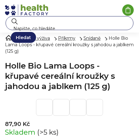
Přejít
na
Náku
koší
obsah
Hledat
Mléko a výživa
Příkrmy
Snídaně
Holle Bio
Lama Loops - křupavé cereální kroužky s jahodou a jablkem
(125 g)
Holle Bio Lama Loops -
křupavé cereální kroužky s
jahodou a jablkem (125 g)
87,90 Kč
Skladem
(>5 ks)