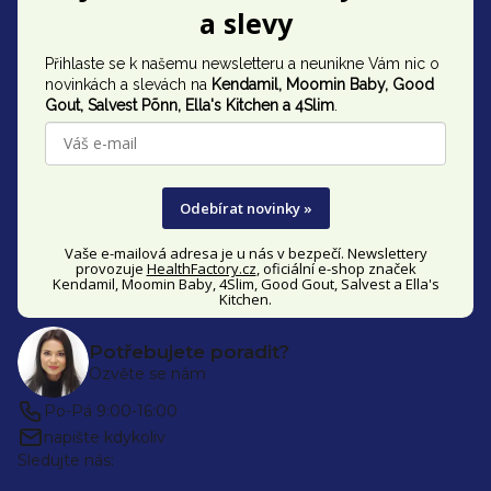
á
a slevy
p
Přihlaste se k našemu newsletteru a neunikne Vám nic o
a
novinkách a slevách na
Kendamil, Moomin Baby, Good
t
Gout,
Salvest Põnn
, Ella's Kitchen a 4Slim
.
í
Odebírat novinky »
Vaše e-mailová adresa je u nás v bezpečí. Newslettery
provozuje
HealthFactory.cz
, oficiální
e-shop
značek
Kendamil, Moomin Baby, 4Slim, Good Gout, Salvest a Ella's
Kitchen.
Potřebujete poradit?
Ozvěte se nám
Po-Pá 9:00-16:00
napište kdykoliv
Sledujte nás: