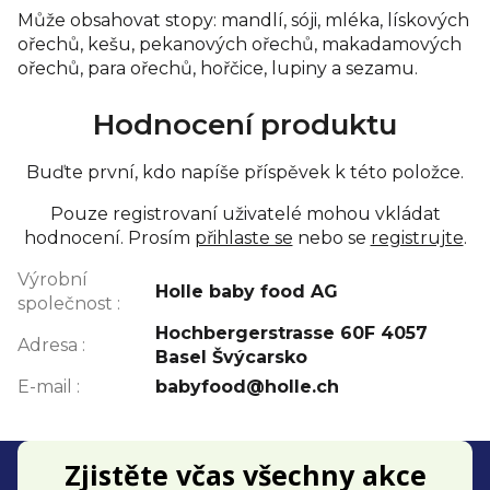
Může obsahovat stopy: mandlí, sóji, mléka, lískových
ořechů, kešu, pekanových ořechů, makadamových
ořechů, para ořechů, hořčice, lupiny a sezamu.
Hodnocení produktu
Buďte první, kdo napíše příspěvek k této položce.
Pouze registrovaní uživatelé mohou vkládat
hodnocení. Prosím
přihlaste se
nebo se
registrujte
.
Výrobní
Holle baby food AG
společnost
:
Hochbergerstrasse 60F 4057
Adresa
:
Basel Švýcarsko
E-mail
:
babyfood@holle.ch
Z
Zjistěte včas všechny akce