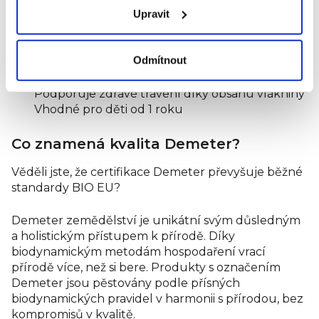
Upravit
Bez GMO
Vyrobeno z prémiových celozrnných ovesných
vloček
Odmítnout
Ochuceno přírodním ovocem – jahodou a
jablkem
Podporuje zdravé trávení díky obsahu vlákniny
Vhodné pro děti od 1 roku
Co znamená kvalita Demeter?
Věděli jste, že certifikace Demeter převyšuje běžné
standardy BIO EU?
Demeter zemědělství je unikátní svým důsledným
a holistickým přístupem k přírodě. Díky
biodynamickým metodám hospodaření vrací
přírodě více, než si bere. Produkty s označením
Demeter jsou pěstovány podle přísných
biodynamických pravidel v harmonii s přírodou, bez
kompromisů v kvalitě.