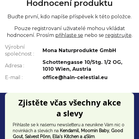
Hodnocení produktu
Buďte první, kdo napíše příspěvek k této položce.
Pouze registrovaní uživatelé mohou vkládat
hodnocení. Prosím
přihlaste se
nebo se
registrujte
.
Výrobní
Mona Naturprodukte GmbH
společnost
:
Schottengasse 10/Stg. 1/2 OG,
Adresa
:
1010 Wien, Austria
E-mail
:
office@hain-celestial.eu
Z
Zjistěte včas všechny akce
á
a slevy
p
Přihlaste se k našemu newsletteru a neunikne Vám nic o
a
novinkách a slevách na
Kendamil, Moomin Baby, Good
t
Gout,
Salvest Põnn
, Ella's Kitchen a 4Slim
.