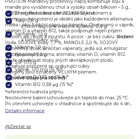
PROTEIN Mandlový proteinový nápoj kombinuje sóju a
mandle pro vyváženou chuť a vysoký obsah bílkovin – 5 g
na 100 ml. Bez cukru, s lehce oříškovým tónem a
Energetická hodnota: 222 kJ / 53 kcal
krémovou konzistencí je ideální jako každodenní alternativa
Tuky: 2,8 g
mléka i jako funkční nápoj po tréninku. Obohacený o vápník,
z toho nasycené mastné kyseliny: 0,4 g
vitamín D a vitamín B12, takže podporuje nejen příjem
Sacharidy: 1,5 g
bílkovin, ale i kosti a imunitu.
A pozor - je bez cukru.
Složení:
z toho cukry: 0 g
Voda, SÓJOVÉ boby 7,7 %, MANDLE 2,0 %, SÓJOVÝ
Vláknina: 1,0 g
proteinový izolát, uhličitan vápenatý, jedlá sůl, emulgátor:
lecitiny, přírodní aroma, aromata, vitamín D, vitamín B12.
Bílkoviny: 5,0 g
Může obsahovat stopy jiných skořápkových plodů.
Sůl: 0,15 g
Obsahuje přirozeně se vyskytující cukry.
Vápník: 120 mg (15 %)*
Alergeny jsou označeny VELKÝM písmem.
Vitamín D 0,75 μg (15 %)*
Výživové údaje (na 100 ml)
Vitamín B12 0,38 μg (15 %)*
*referenční hodnota příjmu
Neotevřené balení uchovávejte při teplotě do max. 25 °C.
Po otevření uchovejte v chladničce a spotřebujte do 4 dnů.
Před použitím protřepejte!
Minimální trvanlivost do: viz.
Detailní informace
datum v horní části obalu.
Zeptat se