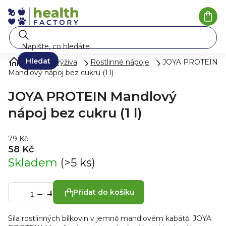
Přejít
na
Náku
koší
obsah
Hledat
Zdravá výživa
Rostlinné nápoje
JOYA PROTEIN
Mandlový nápoj bez cukru (1 l)
JOYA PROTEIN Mandlový
nápoj bez cukru (1 l)
79 Kč
58 Kč
Skladem
(>5 ks)
Přidat do košíku
Síla rostlinných bílkovin v jemně mandlovém kabátě.
JOYA