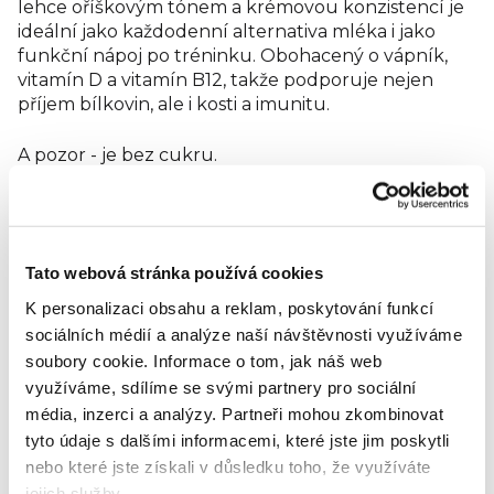
lehce oříškovým tónem a krémovou konzistencí je
ideální jako každodenní alternativa mléka i jako
funkční nápoj po tréninku. Obohacený o vápník,
vitamín D a vitamín B12, takže podporuje nejen
příjem bílkovin, ale i kosti a imunitu.
A pozor - je bez cukru.
Složení:
Voda, SÓJOVÉ boby 7,7 %, MANDLE 2,0 %,
SÓJOVÝ proteinový izolát, uhličitan vápenatý, jedlá
sůl, emulgátor: lecitiny, přírodní aroma, aromata,
Tato webová stránka používá cookies
vitamín D, vitamín B12. Může obsahovat stopy jiných
skořápkových plodů. Obsahuje přirozeně se
K personalizaci obsahu a reklam, poskytování funkcí
vyskytující cukry.
sociálních médií a analýze naší návštěvnosti využíváme
Alergeny jsou označeny VELKÝM písmem.
soubory cookie.
Informace o tom, jak náš web
využíváme, sdílíme se svými partnery pro sociální
média, inzerci a analýzy.
Partneři mohou zkombinovat
Výživové údaje (na 100 ml)
tyto údaje s dalšími informacemi, které jste jim poskytli
nebo které jste získali v důsledku toho, že využíváte
Energetická hodnota: 222 kJ / 53 kcal
jejich služby.