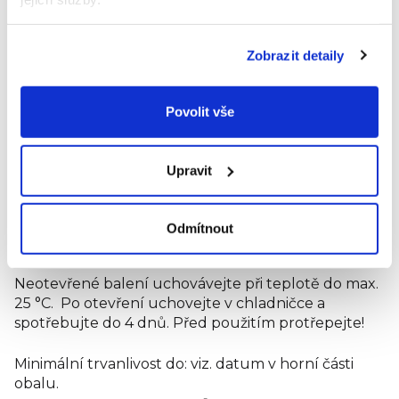
Tuky: 2,8 g
z toho nasycené mastné kyseliny: 0,4 g
Sacharidy: 1,5 g
Zobrazit detaily
z toho cukry: 0 g
Vláknina: 1,0 g
Bílkoviny: 5,0 g
Povolit vše
Sůl: 0,15 g
Vápník: 120 mg (15 %)*
Vitamín D 0,75 μg (15 %)*
Upravit
Vitamín B12 0,38 μg (15 %)*
*referenční hodnota příjmu
Odmítnout
Neotevřené balení uchovávejte při teplotě do max.
25 °C. Po otevření uchovejte v chladničce a
spotřebujte do 4 dnů. Před použitím protřepejte!
Minimální trvanlivost do: viz. datum v horní části
obalu.