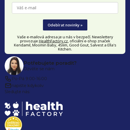
í
Odebírat novinky »
Vaše e-mailová adresa je u nás v bezpečí. Newslettery
provozuje
HealthFactory.cz
, oficiální
e-shop
značek
Kendamil, Moomin Baby, 4Slim, Good Gout, Salvest a Ella's
Kitchen.
Potřebujete poradit?
Ozvěte se nám
Po-Pá 9:00-16:00
napište kdykoliv
Sledujte nás: