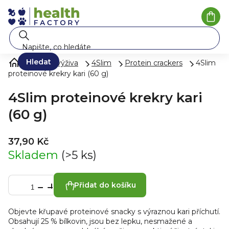
Přejít
na
Náku
koší
obsah
Hledat
Zdravá výživa
4Slim
Protein crackers
4Slim
proteinové krekry kari (60 g)
4Slim proteinové krekry kari
(60 g)
37,90 Kč
Skladem
(>5 ks)
Přidat do košíku
Objevte křupavé proteinové snacky s výraznou kari příchutí.
Obsahují 25 % bílkovin, jsou bez lepku, nesmažené a