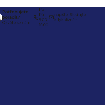
Po-
Potřebujete
Pá
napište
Sledujte
poradit?
9:00-
kdykoliv
nás:
Ozvěte se nám
16:00