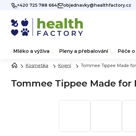
Přejít
+420 725 788 664
objednavky@healthfactory.cz
na
obsah
Mléko a výživa
Pleny a přebalování
Péče o 
Kosmetika
Kojení
Tommee Tippee Made for
Tommee Tippee Made for 