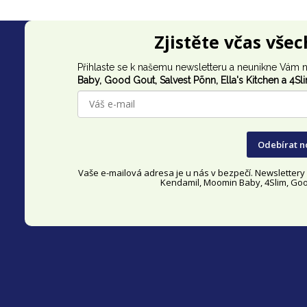
Z
Zjistěte včas vše
á
Přihlaste se k našemu newsletteru a neunikne Vám n
p
Baby, Good Gout,
Salvest Põnn
, Ella's Kitchen a 4Sl
a
t
Odebírat n
í
Vaše e-mailová adresa je u nás v bezpečí. Newsletter
Kendamil, Moomin Baby, 4Slim, Good