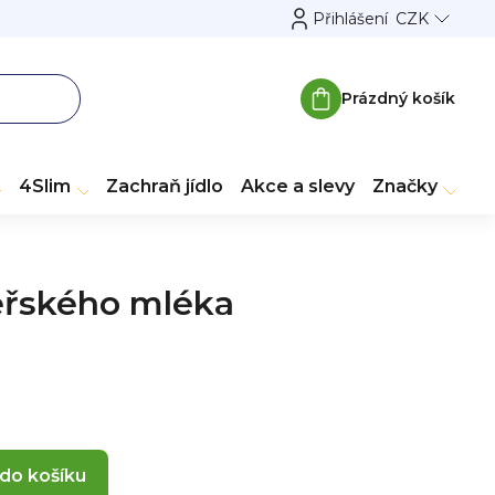
Přihlášení
CZK
Prázdný košík
Nákupní
košík
4Slim
Zachraň jídlo
Akce a slevy
Značky
eřského mléka
 do košíku