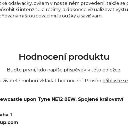
ické odsávačky, ovšem v nositelném provedení, takže s
ůsobit si intenzitu a režimy, a dokonce vizualizovat vý
oceňovanými šroubovacími kroužky a savičkami.
Hodnocení produktu
Buďte první, kdo napíše příspěvek k této položce.
 uživatelé mohou vkládat hodnocení. Prosím
přihlaste se
 Newcastle upon Tyne NE12 8EW, Spojené království
raha 1
oup.com