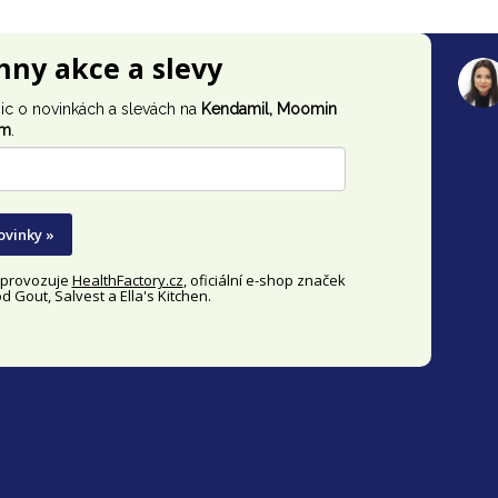
chny akce a slevy
ic o novinkách a slevách na
Kendamil, Moomin
im
.
ovinky »
y provozuje
HealthFactory.cz
, oficiální
e-shop
značek
 Gout, Salvest a Ella's Kitchen.