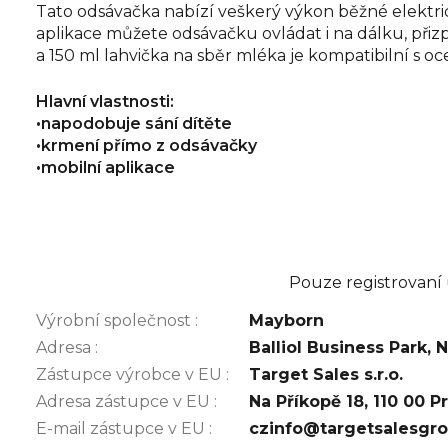
Tato odsávačka nabízí veškerý výkon běžné elektr
aplikace můžete odsávačku ovládat i na dálku, přizp
a 150 ml lahvička na sběr mléka je kompatibilní s 
Hlavní vlastnosti:
•napodobuje sání dítěte
•krmení přímo z odsávačky
•mobilní aplikace
Pouze registrovaní
Výrobní společnost
:
Mayborn
Adresa
:
Balliol Business Park,
Zástupce výrobce v EU
:
Target Sales s.r.o.
Adresa zástupce v EU
:
Na Příkopě 18, 110 00 P
E-mail zástupce v EU
:
czinfo@targetsalesgr