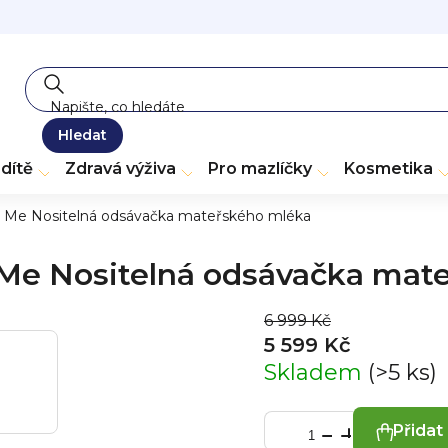
Hledat
dítě
Zdravá výživa
Pro mazlíčky
Kosmetika
 Me Nositelná odsávačka mateřského mléka
Me Nositelná odsávačka mat
6 999 Kč
5 599 Kč
Skladem
(>5 ks)
Přidat