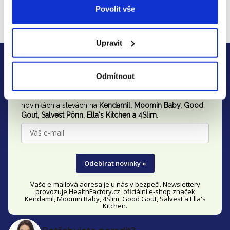
Toruň, Polsko, +48 (56) 612 39 00
Povolit vše
E-mail
:
tzmo@tzmo-global.com
Upravit
Z
Zjistěte včas všechny akce
á
a slevy
Odmítnout
p
Přihlaste se k našemu newsletteru a neunikne Vám nic o
a
novinkách a slevách na
Kendamil, Moomin Baby, Good
t
Gout,
Salvest Põnn
, Ella's Kitchen a 4Slim
.
í
Odebírat novinky »
Vaše e-mailová adresa je u nás v bezpečí. Newslettery
provozuje
HealthFactory.cz
, oficiální
e-shop
značek
Kendamil, Moomin Baby, 4Slim, Good Gout, Salvest a Ella's
Kitchen.