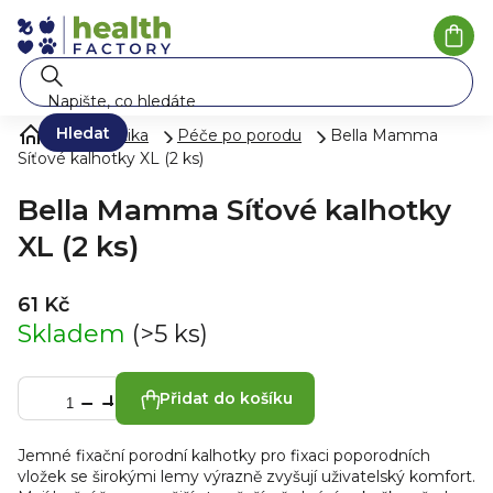
Přejít
na
Náku
koší
obsah
Hledat
Kosmetika
Péče po porodu
Bella Mamma
Síťové kalhotky XL (2 ks)
Bella Mamma Síťové kalhotky
XL (2 ks)
61 Kč
Skladem
(>5 ks)
Přidat do košíku
Jemné fixační porodní kalhotky pro fixaci poporodních
vložek se širokými lemy výrazně zvyšují uživatelský komfort.