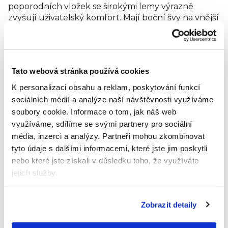
poporodních vložek se širokými lemy výrazně
zvyšují uživatelský komfort. Mají boční švy na vnější
straně, čímž chrání pokožku před vznikem
podráždění. Výborně se přizpůsobí tvaru těla.
Neškrtí a nezařezávají se.
Tato webová stránka používá cookies
Složení:
Elastinová polyesterová příze.
K personalizaci obsahu a reklam, poskytování funkcí
Distributor:
TZMO Czech Republic, s. r. o
sociálních médií a analýze naší návštěvnosti využíváme
Hodnocení produktu
soubory cookie.
Informace o tom, jak náš web
využíváme, sdílíme se svými partnery pro sociální
Buďte první, kdo napíše příspěvek k této položce.
média, inzerci a analýzy.
Partneři mohou zkombinovat
tyto údaje s dalšími informacemi, které jste jim poskytli
Pouze registrovaní uživatelé mohou vkládat
nebo které jste získali v důsledku toho, že využíváte
hodnocení. Prosím
přihlaste se
nebo se
registrujte
.
jejich služby.
Výrobní
společnost
TZMO S.A.
Zobrazit detaily
:
ul.Zolkiewskiego 20/26, 87-100
Adresa
: