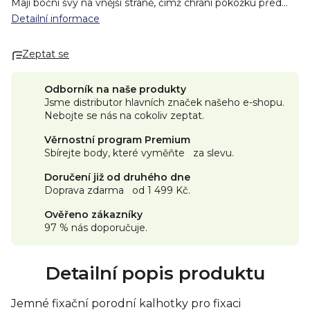
Mají boční švy na vnější straně, čímž chrání pokožku před
vznikem podráždění. Výborně se přizpůsobí tvaru těla.
Detailní informace
Neškrtí a nezařezávají se.
Složení:
Elastinová polyesterová
příze.
Distributor:
TZMO Czech Republic, s. r. o
Zeptat se
Odborník na naše produkty
Jsme distributor hlavních značek našeho e-shopu.
Nebojte se nás na cokoliv zeptat.
Věrnostní program Premium
Sbírejte body, které vyměňte za slevu.
Doručení již od druhého dne
Doprava zdarma od 1 499 Kč.
Ověřeno zákazníky
97 % nás doporučuje.
Detailní popis produktu
Jemné fixační porodní kalhotky pro fixaci