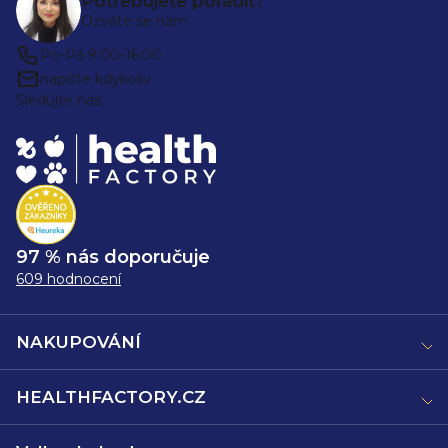
Potřebujete poradit?
Ozvěte se nám
Po-Pá 9:00-16:00
napište kdykoliv
Sledujte nás:
97 % nás doporučuje
609 hodnocení
NAKUPOVÁNÍ
HEALTHFACTORY.CZ