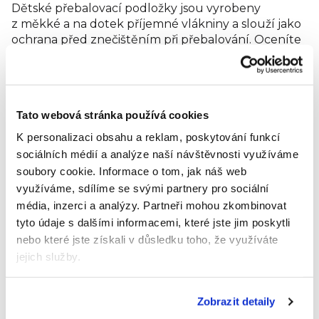
Dětské přebalovací podložky jsou vyrobeny
z měkké a na dotek příjemné vlákniny a slouží jako
ochrana před znečištěním při přebalování. Oceníte
je na výletech nebo na procházkách, ale hodí se
také jako ochrana lůžkovin na dětské postýlce, když
pečujete o dítě po koupání.
Tato webová stránka používá cookies
Složení:
Netkaná textilie, celulózová buničina,
hedvábný papír, izolační fólie, lepidlo.
K personalizaci obsahu a reklam, poskytování funkcí
sociálních médií a analýze naší návštěvnosti využíváme
Distributor:
TZMO Czech Republic, s. r. o.
soubory cookie.
Informace o tom, jak náš web
Hodnocení produktu
využíváme, sdílíme se svými partnery pro sociální
média, inzerci a analýzy.
Partneři mohou zkombinovat
Buďte první, kdo napíše příspěvek k této položce.
tyto údaje s dalšími informacemi, které jste jim poskytli
nebo které jste získali v důsledku toho, že využíváte
Pouze registrovaní uživatelé mohou vkládat
jejich služby.
hodnocení. Prosím
přihlaste se
nebo se
registrujte
.
Výrobní
Zobrazit detaily
společnost
TZMO S.A.