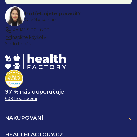
Potřebujete poradit?
Ozvěte se nám
Po-Pá 9:00-16:00
napište kdykoliv
Sledujte nás:
97 % nás doporučuje
609 hodnocení
NAKUPOVÁNÍ
HEALTHFACTORY.CZ