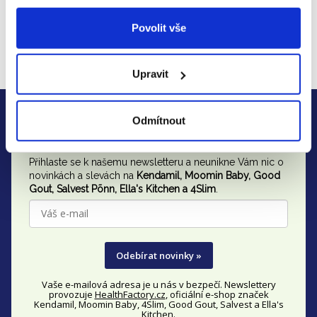
:
ul.Zolkiewskiego 20/26, 87-100
Adresa
:
Povolit vše
Toruň, Polsko, +48 (56) 612 39 00
E-mail
:
tzmo@tzmo-global.com
Upravit
Z
Zjistěte včas všechny akce
á
Odmítnout
a slevy
p
Přihlaste se k našemu newsletteru a neunikne Vám nic o
a
novinkách a slevách na
Kendamil, Moomin Baby, Good
t
Gout,
Salvest Põnn
, Ella's Kitchen a 4Slim
.
í
Odebírat novinky »
Vaše e-mailová adresa je u nás v bezpečí. Newslettery
provozuje
HealthFactory.cz
, oficiální
e-shop
značek
Kendamil, Moomin Baby, 4Slim, Good Gout, Salvest a Ella's
Kitchen.