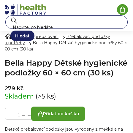
Přejít
na
Náku
koší
obsah
Hledat
Pleny a přebalování
Přebalovací podložky
a potřeby
Bella Happy Dětské hygienické podložky 60 ×
60 cm (30 ks)
Bella Happy Dětské hygienické
podložky 60 × 60 cm (30 ks)
279 Kč
Skladem
(>5 ks)
Přidat do košíku
Dětské přebalovací podložky jsou vyrobeny z měkké a na