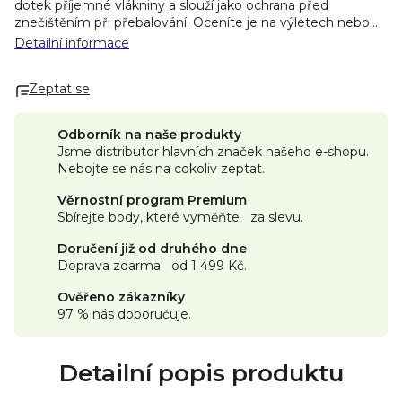
dotek příjemné vlákniny a slouží jako ochrana před
znečištěním při přebalování. Oceníte je na výletech nebo
na procházkách, ale hodí se také jako ochrana lůžkovin na
Detailní informace
dětské postýlce, když pečujete o dítě po koupání.
Složení:
Netkaná textilie, celulózová buničina, hedvábný papír,
Zeptat se
izolační fólie, lepidlo.
Distributor:
TZMO Czech Republic, s. r.
o.
Odborník na naše produkty
Jsme distributor hlavních značek našeho e-shopu.
Nebojte se nás na cokoliv zeptat.
Věrnostní program Premium
Sbírejte body, které vyměňte za slevu.
Doručení již od druhého dne
Doprava zdarma od 1 499 Kč.
Ověřeno zákazníky
97 % nás doporučuje.
Detailní popis produktu