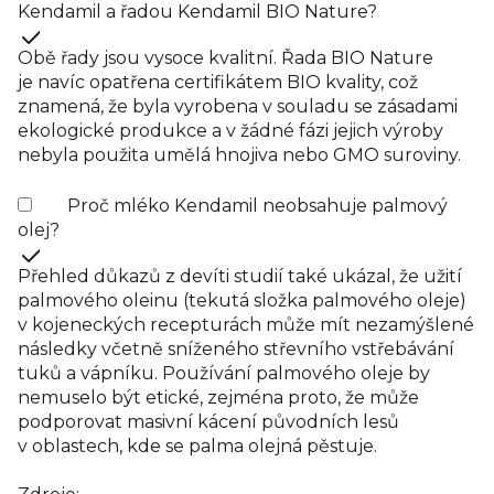
Kendamil a řadou Kendamil BIO Nature?
Obě řady jsou vysoce kvalitní. Řada BIO Nature
je navíc opatřena certifikátem BIO kvality, což
znamená, že byla vyrobena v souladu se zásadami
ekologické produkce a v žádné fázi jejich výroby
nebyla použita umělá hnojiva nebo GMO suroviny.
Proč mléko Kendamil neobsahuje palmový
olej?
Přehled důkazů z devíti studií také ukázal, že užití
palmového oleinu (tekutá složka palmového oleje)
v kojeneckých recepturách může mít nezamýšlené
následky včetně sníženého střevního vstřebávání
tuků a vápníku. Používání palmového oleje by
nemuselo být etické, zejména proto, že může
podporovat masivní kácení původních lesů
v oblastech, kde se palma olejná pěstuje.