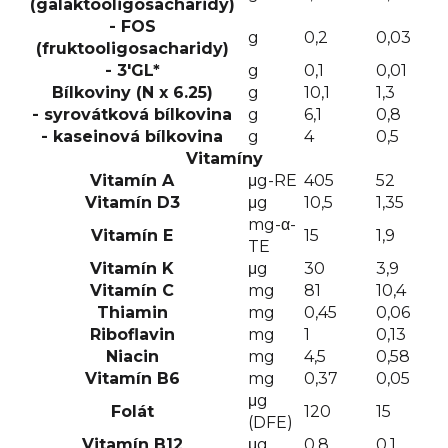
(galaktooligosacharidy)
- FOS
g
0,2
0,03
(fruktooligosacharidy)
- 3'GL*
g
0,1
0,01
Bílkoviny (N x 6.25)
g
10,1
1,3
- syrovátková bílkovina
g
6,1
0,8
- kaseinová bílkovina
g
4
0,5
Vitamíny
Vitamín A
μg-RE
405
52
Vitamín D3
μg
10,5
1,35
mg-α-
Vitamín E
15
1,9
TE
Vitamín K
μg
30
3,9
Vitamín C
mg
81
10,4
Thiamin
mg
0,45
0,06
Riboflavin
mg
1
0,13
Niacin
mg
4,5
0,58
Vitamín B6
mg
0,37
0,05
μg
Folát
120
15
(DFE)
Vitamín B12
μg
0,8
0,1