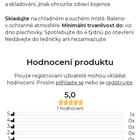
a skladování, jinak ohrozíte zdraví kojence.
Skladujte
na chladném a suchém místě. Baleno
v ochranné atmosféře.
Minimální trvanlivost do:
viz.
dno plechovky. Spotřebujte do 4 týdnů po otevření.
Nedávejte do ledničky ani nezamrazujte.
Hodnocení produktu
Pouze registrovaní uživatelé mohou vkládat
hodnocení. Prosím
přihlaste se
nebo se
registrujte
.
5,0
Průměrné
1 hodnocení
hodnocení
5
produktu
1x
je
4
0x
5,0
3
0x
z
2
0x
5
1
hvězdiček.
0x