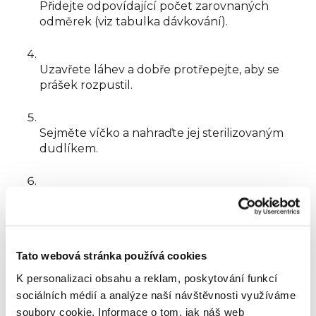
Přidejte odpovídající počet zarovnaných
odměrek (viz tabulka dávkování).
Uzavřete láhev a dobře protřepejte, aby se
prášek rozpustil.
Sejměte víčko a nahraďte jej sterilizovaným
dudlíkem.
Ověřte teplotu mléka na vnitřní straně zápěstí
(doporučená teplota je 37 °C) a ihned
podávejte.
Tato webová stránka používá cookies
Tabulka dávkování
Objem
Počet
Počet
K personalizaci obsahu a reklam, poskytování funkcí
Věk
Váha
vody na 1
odměrek na
dávek za
sociálních médií a analýze naší návštěvnosti využíváme
dítěte
dítěte
dávku
1 dávku
24 h
soubory cookie.
Informace o tom, jak náš web