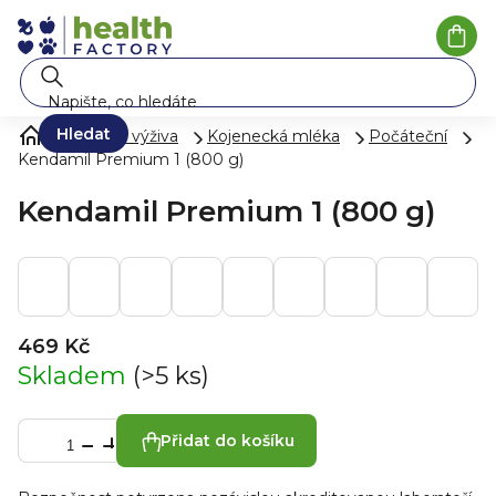
Přejít
na
Náku
koší
obsah
Hledat
Mléko a výživa
Kojenecká mléka
Počáteční
Kendamil Premium 1 (800 g)
Kendamil Premium 1 (800 g)
469 Kč
Skladem
(>5 ks)
Přidat do košíku