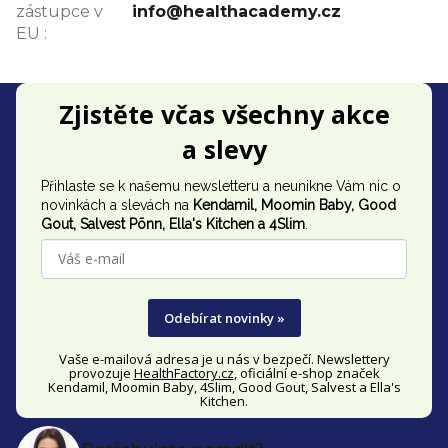
zástupce v
info@healthacademy.cz
EU
:
Z
Zjistěte včas všechny akce
á
a slevy
p
Přihlaste se k našemu newsletteru a neunikne Vám nic o
a
novinkách a slevách na
Kendamil, Moomin Baby, Good
t
Gout,
Salvest Põnn
, Ella's Kitchen a 4Slim
.
í
Odebírat novinky »
Vaše e-mailová adresa je u nás v bezpečí. Newslettery
provozuje
HealthFactory.cz
, oficiální
e-shop
značek
Kendamil, Moomin Baby, 4Slim, Good Gout, Salvest a Ella's
Kitchen.