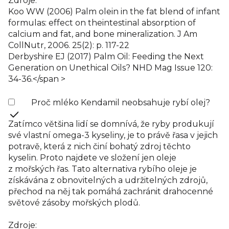
Zdroje:
Koo WW (2006) Palm olein in the fat blend of infant
formulas: effect on theintestinal absorption of
calcium and fat, and bone mineralization. J Am
CollNutr, 2006. 25(2): p. 117-22
Derbyshire EJ (2017) Palm Oil: Feeding the Next
Generation on Unethical Oils? NHD Mag Issue 120:
34-36.</span >
Proč mléko Kendamil neobsahuje rybí olej?
Zatímco většina lidí se domnívá, že ryby produkují
své vlastní omega-3 kyseliny, je to právě řasa v jejich
potravě, která z nich činí bohatý zdroj těchto
kyselin. Proto najdete ve složení jen oleje
z mořských řas. Tato alternativa rybího oleje je
získávána z obnovitelných a udržitelných zdrojů,
přechod na něj tak pomáhá zachránit drahocenné
světové zásoby mořských plodů.
Zdroje: