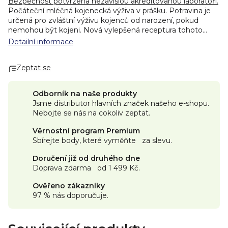
Bezpečnost potvrzena nezávislou akreditovanou laboratoří.
Počáteční mléčná kojenecká výživa v prášku. Potravina je
určená pro zvláštní výživu kojenců od narození, pokud
nemohou být kojeni.
Nová vylepšená receptura tohoto
mléka vznikla na základě více než 60letého výzkumu a
Detailní informace
vývoje. Kojenecké mléko Kendamil je inspirováno tím
nejlepším z přírody. Jeho základ tvoří kvalitní plnotučné
Zeptat se
kravské mléko s přirozeným obsahem mléčného tuku po
vzoru mateřského mléka. Je určeno pro miminka od
narození do ukončeného 6. měsíce, pokud nemohou být
Odborník na naše produkty
kojena. Obal je plně recyklovatelný.
Benefity:
✓ Vyrobeno
Jsme distributor hlavních značek našeho e-shopu.
z plnotučného mléka
✓ Bez palmového oleje
✓ Bez rybího
Nebojte se nás na cokoliv zeptat.
3
oleje, bez sóji
✓ Vyrobeno bez použití GMO
✓ Příjemná
1
mléčná chuť
Obsahuje DHA, jak požadují právní předpisy
Věrnostní program Premium
2
pro veškerou kojeneckou výživu.
Z mikrořas
Sbírejte body, které vyměňte za slevu.
3
Schizochytrium sp.
Certifikováno. Geneticky
modifikované složky/suroviny (dle legislativy) nebyly
Doručení již od druhého dne
použity v jakékoliv fázi výroby potraviny včetně krmení pro
Doprava zdarma od 1 499 Kč.
hospodářská zvířata, od kterých je mléko získáváno.
Složení:
Plnotučné
MLÉKO
(107 g tekutého
MLÉKA
na
Ověřeno zákazníky
100 g prášku), demineralizovaná syrovátková bílkovina
97 % nás doporučuje.
(z
MLÉKA
), rostlinné oleje (slunečnicový, kokosový,
řepkový), laktóza (z
MLÉKA
), sušené odstředěné
MLÉKO
,
galaktooligosacharidy (z
MLÉKA
), koncentrát syrovátkové