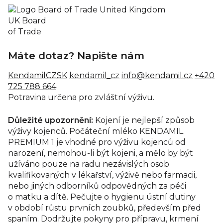
UK Board
of Trade
Máte dotaz? Napište nám
KendamilCZSK
kendamil_cz
info@kendamil.cz
+420
725 788 664
Potravina určena pro zvláštní výživu.
Důležité upozornění:
Kojení je nejlepší způsob
výživy kojenců. Počáteční mléko KENDAMIL
PREMIUM 1 je vhodné pro výživu kojenců od
narození, nemohou-li být kojeni, a mělo by být
užíváno pouze na radu nezávislých osob
kvalifikovaných v lékařství, výživě nebo farmacii,
nebo jiných odborníků odpovědných za péči
o matku a dítě. Pečujte o hygienu ústní dutiny
v období růstu prvních zoubků, především před
spaním. Dodržujte pokyny pro přípravu, krmení