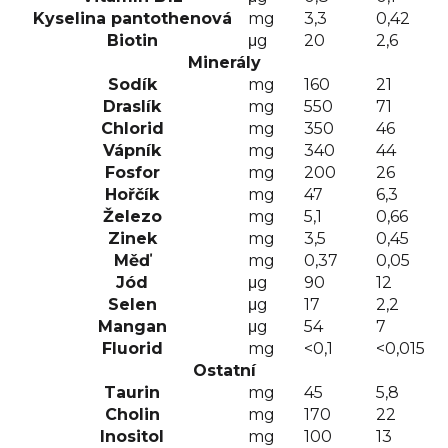
Kyselina pantothenová
mg
3,3
0,42
Biotin
μg
20
2,6
Minerály
Sodík
mg
160
21
Draslík
mg
550
71
Chlorid
mg
350
46
Vápník
mg
340
44
Fosfor
mg
200
26
Hořčík
mg
47
6,3
Železo
mg
5,1
0,66
Zinek
mg
3,5
0,45
Měď
mg
0,37
0,05
Jód
μg
90
12
Selen
μg
17
2,2
Mangan
μg
54
7
Fluorid
mg
<0,1
<0,015
Ostatní
Taurin
mg
45
5,8
Cholin
mg
170
22
Inositol
mg
100
13