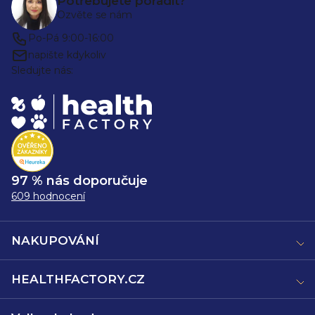
Potřebujete poradit?
Ozvěte se nám
Po-Pá 9:00-16:00
napište kdykoliv
Sledujte nás:
97 % nás doporučuje
609 hodnocení
NAKUPOVÁNÍ
HEALTHFACTORY.CZ