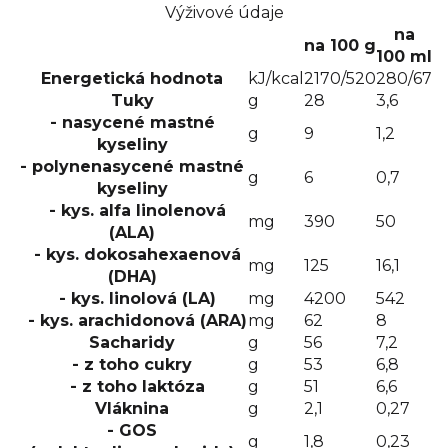
ml vody na 1 dávku, přičemž na jednu dávku použijte
Výživové údaje
7 odměrek. Počet krmení během 24 hodin je 4.
na
Skladování:
Skladujte na chladném a suchém místě.
na 100 g
100 ml
Baleno v ochranné atmosféře. Nedávejte do ledničky ani
Energetická hodnota
kJ/kcal
2170/520
280/67
nezmrazujte.
Minimální trvanlivost do:
viz dno plechovky.
Spotřebujte do 4 týdnů po otevření.
Distributor: Health
Tuky
g
28
3,6
Academy, s. r. o., Zbraslavská 22/49, 159 00 Praha, Česká
- nasycené mastné
g
9
1,2
republika.
Hmotnost: 800 g.
kyseliny
- polynenasycené mastné
g
6
0,7
kyseliny
- kys. alfa linolenová
mg
390
50
(ALA)
- kys. dokosahexaenová
mg
125
16,1
(DHA)
- kys. linolová (LA)
mg
4200
542
- kys. arachidonová (ARA)
mg
62
8
Sacharidy
g
56
7,2
- z toho cukry
g
53
6,8
- z toho laktóza
g
51
6,6
Vláknina
g
2,1
0,27
- GOS
g
1,8
0,23