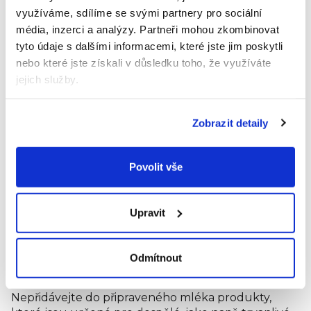
0-1
využíváme, sdílíme se svými partnery pro sociální
3 kg
90 ml
3
6
týden
média, inzerci a analýzy.
Partneři mohou zkombinovat
1-4
3.5 kg
120 ml
4
5
tyto údaje s dalšími informacemi, které jste jim poskytli
týdny
nebo které jste získali v důsledku toho, že využíváte
1-2
4.5 kg
120 ml
4
5
jejich služby.
měsíce
3
5.5 kg
150 ml
5
5
měsíce
Zobrazit detaily
4-5
6.5 kg
180 ml
6
5
měsíců
6
8 kg
210 ml
7
4
Povolit vše
měsíců
Důležité instrukce pro krmení:
Používejte správné
Upravit
množství zarovnaných odměrek, jak je instruováno.
Dítěti může být špatně při použití více nebo méně
odměrek, než je nařízeno. Pokud připravené mléko
Odmítnout
nevyužijete do 2 hodin od připravení,
doporučujeme jej vylít a připravit nové.
Nepřidávejte do připraveného mléka produkty,