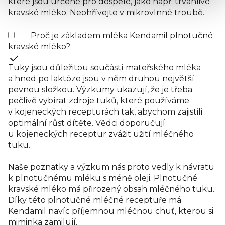
které jsou určené pro dospělé, jako např. trvanlivé
kravské mléko. Neohřívejte v mikrovlnné troubě.
Proč je základem mléka Kendamil plnotučné
kravské mléko?
Tuky jsou důležitou součástí mateřského mléka
a hned po laktóze jsou v něm druhou největší
pevnou složkou. Výzkumy ukazují, že je třeba
pečlivě vybírat zdroje tuků, které používáme
v kojeneckých recepturách tak, abychom zajistili
optimální růst dítěte. Vědci doporučují
u kojeneckých receptur zvážit užití mléčného
tuku.
Naše poznatky a výzkum nás proto vedly k návratu
k plnotučnému mléku s méně oleji. Plnotučné
kravské mléko má přirozený obsah mléčného tuku.
Díky této plnotučné mléčné receptuře má
Kendamil navíc příjemnou mléčnou chuť, kterou si
miminka zamilují.