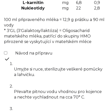
L-karnitin
mg
6,8
0,9
Nukleotidy
mg
22
2,8
100 ml připraveného mléka = 12,9 g prášku a 90 ml
vody
* 3'GL (3'Galaktosyllaktóza) = Oligosacharid
mateřského mléka, patřící do skupiny HMO
přirozeně se vyskytující v mateřském mléce
Návod na přípravu
Umyjte si ruce, sterilizujte veškeré pomůcky
a lahvičku.
Převařte pitnou vodu vhodnou pro kojence
a nechte vychladnout na cca 70° C.