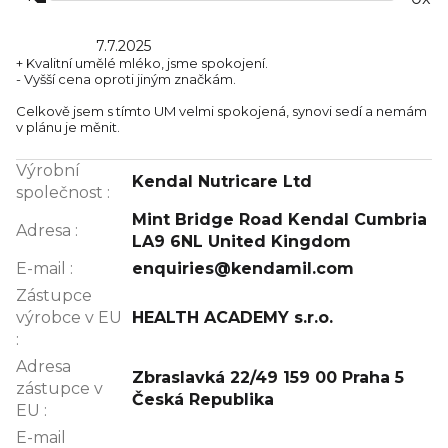
V
ý
7.7.2025
Hodnocení produktu je 5 z 5 hvězdiček.
+ Kvalitní umělé mléko, jsme spokojení.
p
- Vyšší cena oproti jiným značkám.
i
Celkově jsem s tímto UM velmi spokojená, synovi sedí a nemám
s
v plánu je měnit.
h
Výrobní
o
Kendal Nutricare Ltd
společnost
:
d
Mint Bridge Road Kendal Cumbria
n
Adresa
:
LA9 6NL United Kingdom
o
E-mail
:
enquiries@kendamil.com
c
Zástupce
e
výrobce v EU
HEALTH ACADEMY s.r.o.
n
:
í
Adresa
Zbraslavká 22/49 159 00 Praha 5
zástupce v
Česká Republika
EU
:
E-mail