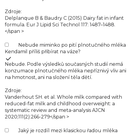
Zdroje:
Delplanque B & Baudry C (2015) Dairy fat in infant
formula. Eur J Lipid Sci Technol 117: 1487–1488.
</span >
Nebude miminko po pití plnotučného mléka
Kendamil příliš přibírat na váze?
Nebude. Podle výsledků současných studií nemá
konzumace plnotučného mléka nepříznivý vliv ani
na hmotnost, ani na složení těla dětí.
Zdroje:
Vanderhout SH. et al. Whole milk compared with
reduced-fat milk and childhood overweight: a
systematic review and meta-analysis AJCN
2020;111(2):266-279</span >
Jaký je rozdíl mezi klasickou řadou mléka