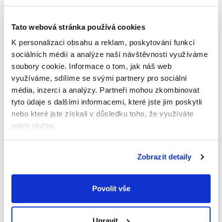
Při počítání, jak moc velkou zátěž pleny pro životní
prostředí představují, je zapotřebí vzít v úvahu celý
Tato webová stránka používá cookies
životní cyklus plenky, a to od suroviny až po výrobu
K personalizaci obsahu a reklam, poskytování funkcí
a její likvidaci. Plenky Muumi Baby jsou vyrobeny
sociálních médií a analýze naší návštěvnosti využíváme
z pečlivě vybraných surovin od lokálních výrobců.
soubory cookie.
Informace o tom, jak náš web
Finská celulóza v plenkách Muumi Baby je zcela
využíváme, sdílíme se svými partnery pro sociální
bez chlóru a je bělená pomocí 100% čistého kyslíku.
média, inzerci a analýzy.
Partneři mohou zkombinovat
Jedná se o nejbezpečnější řešení pro životní
prostředí i pro pokožku miminek. Plenky Muumi
tyto údaje s dalšími informacemi, které jste jim poskytli
Baby neobsahují chlór, takže je lze likvidovat jako
nebo které jste získali v důsledku toho, že využíváte
běžný odpad. Obal je vyroben z 25 %
jejich služby.
recyklovaného plastu a lze jej opět recyklovat.
Zobrazit detaily
Jaký dopad má výroba plen na životní
prostředí?
Povolit vše
Při výrobě plenek Muumi Baby neskončí žádný
odpad na skládce: veškerý odpad z výroby je
recyklován nebo přeměněn na energii. Naše výroba
Upravit
využívá pouze certifikovanou vodní a solární