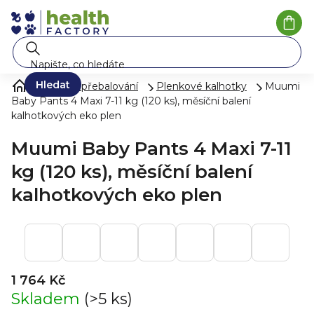
Přejít
na
Náku
koší
obsah
Hledat
Pleny a přebalování
Plenkové kalhotky
Muumi
Baby Pants 4 Maxi 7-11 kg (120 ks), měsíční balení
kalhotkových eko plen
Muumi Baby Pants 4 Maxi 7-11
kg (120 ks), měsíční balení
kalhotkových eko plen
1 764 Kč
Skladem
(>5 ks)