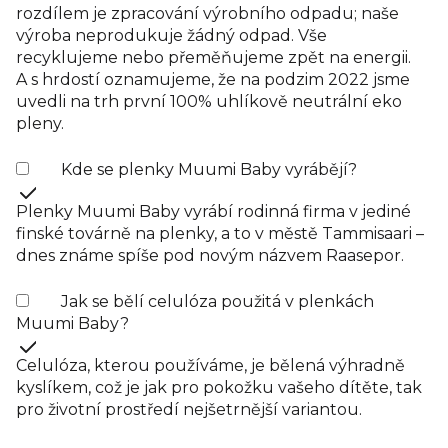
rozdílem je zpracování výrobního odpadu; naše
výroba neprodukuje žádný odpad. Vše
recyklujeme nebo přeměňujeme zpět na energii.
A s hrdostí oznamujeme, že na podzim 2022 jsme
uvedli na trh první 100% uhlíkově neutrální eko
pleny.
Kde se plenky Muumi Baby vyrábějí?
Plenky Muumi Baby vyrábí rodinná firma v jediné
finské továrně na plenky, a to v městě Tammisaari –
dnes známe spíše pod novým názvem Raasepor.
Jak se bělí celulóza použitá v plenkách
Muumi Baby?
Celulóza, kterou používáme, je bělená výhradně
kyslíkem, což je jak pro pokožku vašeho dítěte, tak
pro životní prostředí nejšetrnější variantou.