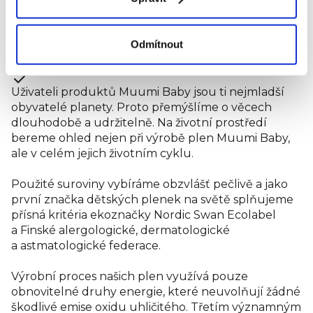
energii. Tyto obnovitelné formy energie
neprodukují žádné emise oxidu uhličitého.
Odmítnout
Proč jsou naše plenky eko?
Uživateli produktů Muumi Baby jsou ti nejmladší
obyvatelé planety. Proto přemýšlíme o věcech
dlouhodobě a udržitelně. Na životní prostředí
bereme ohled nejen při výrobě plen Muumi Baby,
ale v celém jejich životním cyklu.
Použité suroviny vybíráme obzvlášť pečlivě a jako
první značka dětských plenek na světě splňujeme
přísná kritéria ekoznačky Nordic Swan Ecolabel
a Finské alergologické, dermatologické
a astmatologické federace.
Výrobní proces našich plen využívá pouze
obnovitelné druhy energie, které neuvolňují žádné
škodlivé emise oxidu uhličitého. Třetím významným