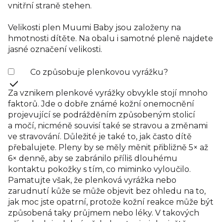
vnitřní straně stehen.
Velikosti plen Muumi Baby jsou založeny na
hmotnosti dítěte. Na obalu i samotné pleně najdete
jasné označení velikosti.
Co způsobuje plenkovou vyrážku?
Za vznikem plenkové vyrážky obvykle stojí mnoho
faktorů. Jde o dobře známé kožní onemocnění
projevující se podrážděním způsobeným stolicí
a močí, nicméně souvisí také se stravou a změnami
ve stravování. Důležité je také to, jak často dítě
přebalujete. Pleny by se měly měnit přibližně 5× až
6× denně, aby se zabránilo příliš dlouhému
kontaktu pokožky s tím, co miminko vyloučilo.
Pamatujte však, že plenková vyrážka nebo
zarudnutí kůže se může objevit bez ohledu na to,
jak moc jste opatrní, protože kožní reakce může být
způsobená taky průjmem nebo léky. V takových