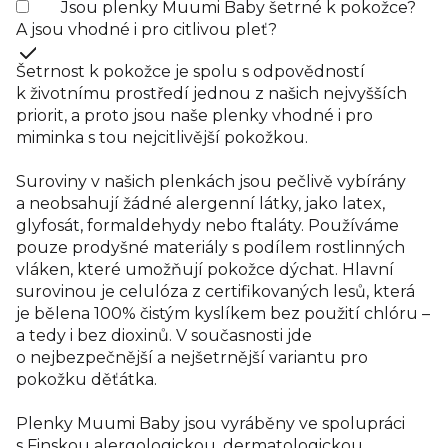
Jsou plenky Muumi Baby šetrné k pokožce?
A jsou vhodné i pro citlivou pleť?
Šetrnost k pokožce je spolu s odpovědností
k životnímu prostředí jednou z našich nejvyšších
priorit, a proto jsou naše plenky vhodné i pro
miminka s tou nejcitlivější pokožkou.
Suroviny v našich plenkách jsou pečlivě vybírány
a neobsahují žádné alergenní látky, jako latex,
glyfosát, formaldehydy nebo ftaláty. Používáme
pouze prodyšné materiály s podílem rostlinných
vláken, které umožňují pokožce dýchat. Hlavní
surovinou je celulóza z certifikovaných lesů, která
je bělena 100% čistým kyslíkem bez použití chlóru –
a tedy i bez dioxinů. V současnosti jde
o nejbezpečnější a nejšetrnější variantu pro
pokožku děťátka.
Plenky Muumi Baby jsou vyráběny ve spolupráci
s Finskou alergologickou, dermatologickou