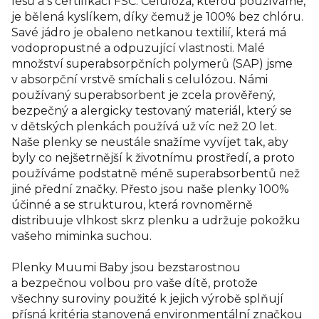
lesů a s certifikací FSC. Celulóza, kterou používáme,
je bělená kyslíkem, díky čemuž je 100% bez chlóru.
Savé jádro je obaleno netkanou textilií, která má
vodopropustné a odpuzující vlastnosti. Malé
množství superabsorpčních polymerů (SAP) jsme
v absorpční vrstvě smíchali s celulózou. Námi
používaný superabsorbent je zcela prověřený,
bezpečný a alergicky testovaný materiál, který se
v dětských plenkách používá už víc než 20 let.
Naše plenky se neustále snažíme vyvíjet tak, aby
byly co nejšetrnější k životnímu prostředí, a proto
používáme podstatně méně superabsorbentů než
jiné přední značky. Přesto jsou naše plenky 100%
účinné a se strukturou, která rovnoměrně
distribuuje vlhkost skrz plenku a udržuje pokožku
vašeho miminka suchou.
Plenky Muumi Baby jsou bezstarostnou
a bezpečnou volbou pro vaše dítě, protože
všechny suroviny použité k jejich výrobě splňují
přísná kritéria stanovená environmentální značkou