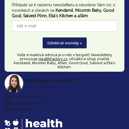
Přihlaste se k našemu newsletteru a neunikne Vám nic o
a
novinkách a slevách na
Kendamil, Moomin Baby, Good
t
Gout,
Salvest Põnn
, Ella's Kitchen a 4Slim
.
í
Odebírat novinky »
Vaše e-mailová adresa je u nás v bezpečí. Newslettery
provozuje
HealthFactory.cz
, oficiální
e-shop
značek
Kendamil, Moomin Baby, 4Slim, Good Gout, Salvest a Ella's
Kitchen.
Potřebujete poradit?
Ozvěte se nám
Po-Pá 9:00-16:00
napište kdykoliv
Sledujte nás: