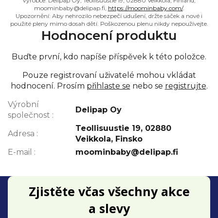
Výrobce: Delipap Oy, Teollisuustie 19, 02880 Veikkola, Finland,
moominbaby@delipap.fi,
https://moominbaby.com/
.
Upozornění: Aby nehrozilo nebezpečí udušení, držte sáček a nové i
použité pleny mimo dosah dětí. Poškozenou plenu nikdy nepoužívejte.
Hodnocení produktu
Buďte první, kdo napíše příspěvek k této položce.
Pouze registrovaní uživatelé mohou vkládat
hodnocení. Prosím
přihlaste se
nebo se
registrujte
.
Výrobní
Delipap Oy
společnost
:
Teollisuustie 19, 02880
Adresa
:
Veikkola, Finsko
E-mail
:
moominbaby@delipap.fi
Z
Zjistěte včas všechny akce
á
a slevy
p