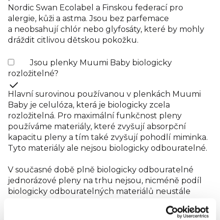
Nordic Swan Ecolabel a Finskou federací pro
alergie, kůži a astma. Jsou bez parfemace
a neobsahují chlór nebo glyfosáty, které by mohly
dráždit citlivou dětskou pokožku.
Jsou plenky Muumi Baby biologicky
rozložitelné?
Hlavní surovinou používanou v plenkách Muumi
Baby je celulóza, která je biologicky zcela
rozložitelná. Pro maximální funkčnost pleny
používáme materiály, které zvyšují absorpční
kapacitu pleny a tím také zvyšují pohodlí miminka.
Tyto materiály ale nejsou biologicky odbouratelné.
V současné době plně biologicky odbouratelné
jednorázové pleny na trhu nejsou, nicméně podíl
biologicky odbouratelných materiálů neustále
zvyšujeme a vyvíjíme také nové, k životnímu
prostředí šetrnější materiály.