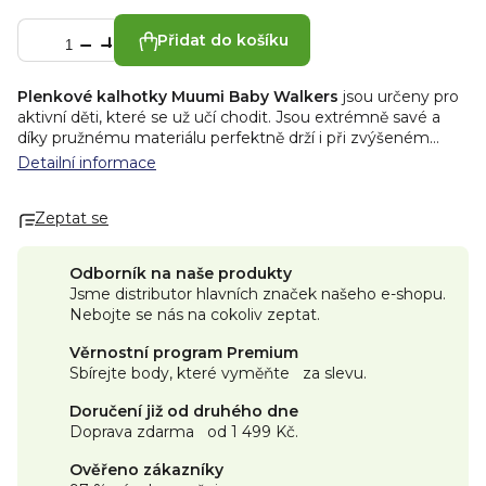
Přidat do košíku
Plenkové kalhotky Muumi Baby Walkers
jsou určeny pro
aktivní děti, které se už učí chodit. Jsou extrémně savé a
díky pružnému materiálu perfektně drží i při zvýšeném
pohybu, takže poskytují
100% ochranu proti protečení
.
Detailní informace
Snadno se nasazují a stejně snadno se po rozepnutí i
sundávají. Prodyšný materiál z čistých a měkkých
Zeptat se
rostlinných vláken udržuje pokožku děťátka suchou a
zdravou během dne i noci. Plenky jsou
hypoalergenní
,
vyrobené
z čisté celulózy
pocházející z finských lesů a
s
Odborník na naše produkty
certifikací
FSC
. Ta je bělena pouze kyslíkem, a proto jsou
Jsme distributor hlavních značek našeho e-shopu.
plenky vhodné i pro tu nejcitlivější pokožku.
✓ Bez
Nebojte se nás na cokoliv zeptat.
parfemace a bělení chlorem
✓ Prodyšné a savé
Věrnostní program Premium
✓ 100% ochrana proti protečení
Šetrné k pokožce
Sbírejte body, které vyměňte za slevu.
Naše plenky neobsahují žádné přidané chemikálie, jako je
chlór, parfemaci nebo glyfosáty, které by mohly dráždit
Doručení již od druhého dne
citlivou dětskou pokožku. Plenky Muumi Baby jsou vyvíjeny
Doprava zdarma od 1 499 Kč.
ve spolupráci s Finskou alergologickou, dermatologickou a
astmatologickou federací a jsou také dermatologicky
Ověřeno zákazníky