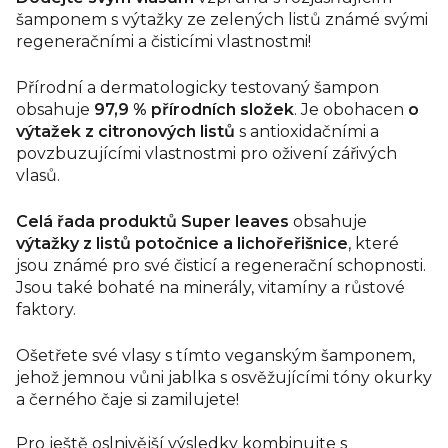
šamponem s výtažky ze zelených listů známé svými
regeneračními a čisticími vlastnostmi!
Přírodní a dermatologicky testovaný šampon
obsahuje
97,9 % přírodních složek
. Je obohacen
o
výtažek z citronových listů
s antioxidačními a
povzbuzujícími vlastnostmi pro oživení zářivých
vlasů.
Celá řada produktů Super leaves
obsahuje
výtažky z listů potočnice a lichořeřišnice
, které
jsou známé pro své čisticí a regenerační schopnosti.
Jsou také bohaté na minerály, vitamíny a růstové
faktory.
Ošetřete své vlasy s tímto veganským šamponem,
jehož jemnou vůni jablka s osvěžujícími tóny okurky
a černého čaje si zamilujete!
Pro ještě oslnivější výsledky kombinujte s