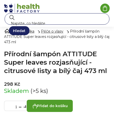
Přejít
na
Náku
koší
obsah
Hledat
Kosmetika
Péče o vlasy
Přírodní šampón
ATTITUDE Super leaves rozjasňující - citrusové listy a bílý čaj
473 ml
Přírodní šampón ATTITUDE
Super leaves rozjasňující -
citrusové listy a bílý čaj 473 ml
298 Kč
Skladem
(>5 ks)
Přidat do košíku