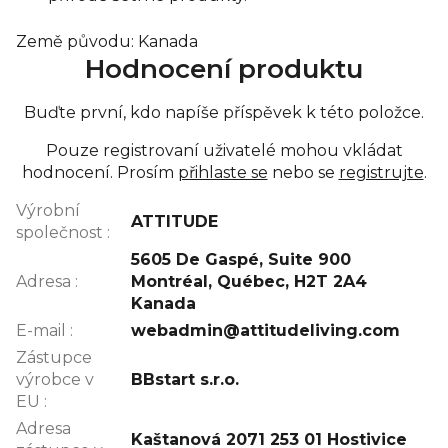
Země původu: Kanada
Hodnocení produktu
Buďte první, kdo napíše příspěvek k této položce.
Pouze registrovaní uživatelé mohou vkládat
hodnocení. Prosím
přihlaste se
nebo se
registrujte
.
Výrobní
ATTITUDE
společnost
:
5605 De Gaspé, Suite 900
Adresa
:
Montréal, Québec, H2T 2A4
Kanada
E-mail
:
webadmin@attitudeliving.com
Zástupce
výrobce v
BBstart s.r.o.
EU
:
Adresa
Kaštanová 2071 253 01 Hostivice