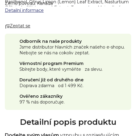
Panthenol, Citrus Limon (Lemon) Leaf Extract, Nasturtium
Země původu: Kanada
Officinale (Watercress) Extract, Tropaeolum Majus (Indian
Detailní informace
Cress) Extract, Camellia Sinensis (Tea) Leaf Extract,
Leuconostoc/Radish Root Ferment Filtrate, Benzyl
Acetate*, Cis-3-Hexenyl Salicylate*, Dimethyl Heptenal*,
Zeptat se
Linalyl Acetate*, Triethyl Citrate*, *Fragrance (Parfum).
Vůně
produktů jsou vždy přírodního původu. Na základě
Odborník na naše produkty
požadavku certifikace EWG jsou ve výčtu složek
Jsme distributor hlavních značek našeho e-shopu.
hvězdičkou označené všechny složky, které jsou součástí
Nebojte se nás na cokoliv zeptat.
vůně.
Naše produkty se neustále vyvíjejí, proto se může v
některých případech složení mírně lišit. Nejpřesnější
Věrnostní program Premium
seznam složek najdete vždy na obalu produktu.
Certifikace
Sbírejte body, které vyměňte za slevu.
Doručení již od druhého dne
Doprava zdarma od 1 499 Kč.
Ověřeno zákazníky
97 % nás doporučuje.
Detailní popis produktu
Dodejte svým vlasům
vzpruhu s rozjasňujícím