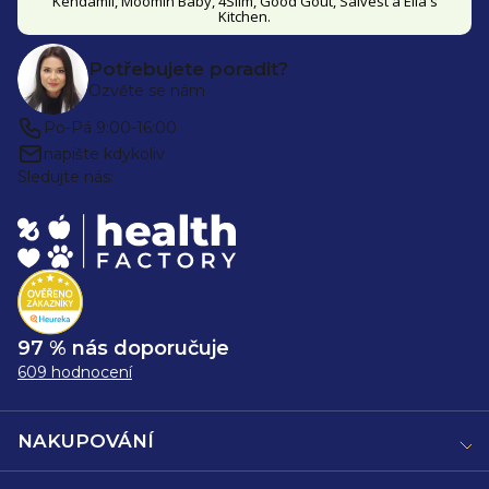
Kendamil, Moomin Baby, 4Slim, Good Gout, Salvest a Ella's
Kitchen.
Potřebujete poradit?
Ozvěte se nám
Po-Pá 9:00-16:00
napište kdykoliv
Sledujte nás:
97 % nás doporučuje
609 hodnocení
NAKUPOVÁNÍ