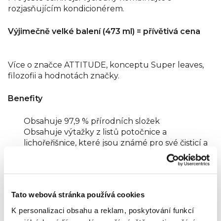
rozjasňujícím kondicionérem.
Výjimečně velké balení (473 ml) = přívětivá cena
Více o značce ATTITUDE, konceptu Super leaves,
filozofii a hodnotách značky.
Benefity
Obsahuje 97,9 % přírodních složek
Obsahuje výtažky z listů potočnice a
lichořeřišnice, které jsou známé pro své čisticí a
regenerační schopnosti.
Obohaceno o výtažek z citronových listů s
antioxidačními a povzbuzujícími vlastnostmi
pro oživení zářivých vlasů.
Tato webová stránka používá cookies
S příjemnou vůní z přírodních zdrojů.
Kombinovatelné s rozjasňujícím kondicionerem.
K personalizaci obsahu a reklam, poskytování funkcí
Dermatologicky testováno.