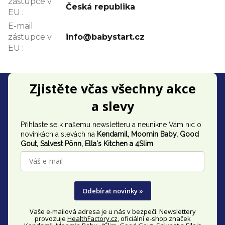
zástupce v
Česká republika
EU
:
E-mail
zástupce v
info@babystart.cz
EU
:
Z
Zjistěte včas všechny akce
á
a slevy
p
Přihlaste se k našemu newsletteru a neunikne Vám nic o
a
novinkách a slevách na
Kendamil, Moomin Baby, Good
t
Gout,
Salvest Põnn
, Ella's Kitchen a 4Slim
.
í
Odebírat novinky »
Vaše e-mailová adresa je u nás v bezpečí. Newslettery
provozuje
HealthFactory.cz
, oficiální
e-shop
značek