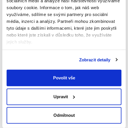
sociálních médií a analýze naší návštěvnosti využíváme
100 % vegan
soubory cookie.
Informace o tom, jak náš web
využíváme, sdílíme se svými partnery pro sociální
Použití
média, inzerci a analýzy.
Partneři mohou zkombinovat
tyto údaje s dalšími informacemi, které jste jim poskytli
Navlhčete dostatečně vlasy, malé množství naneste
nebo které jste získali v důsledku toho, že využíváte
na vlasy a napěňte, nechte chvíli působit a poté
jejich služby.
opláchněte.
Složení
Zobrazit detaily
Aqua / Water / Eau, Sodium Coco-Sulfate, Glycerin,
Coco-Glucoside, Sodium Cocoyl Isethionate, Lauryl
Povolit vše
Hydroxysultaine, Citric Acid, Inulin, Glyceryl Oleate,
Sodium Chloride, Sodium Benzoate, Guar
Hydroxypropyltrimonium Chloride, Potassium
Upravit
Sorbate, Panthenol, Citrus Limon (Lemon) Leaf
Extract, Nasturtium Officinale (Watercress) Extract,
Tropaeolum Majus (Indian Cress) Extract, Camellia
Odmítnout
Sinensis (Tea) Leaf Extract, Leuconostoc/Radish
Root Ferment Filtrate, Benzyl Acetate*, Cis-3-