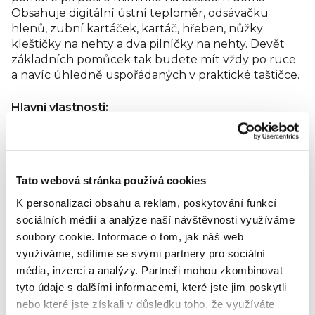
Obsahuje digitální ústní teploměr, odsávačku
hlenů, zubní kartáček, kartáč, hřeben, nůžky
kleštičky na nehty a dva pilníčky na nehty. Devět
základních pomůcek tak budete mít vždy po ruce
a navíc úhledně uspořádaných v praktické taštičce.
Hlavní vlastnosti:
•9 základních pomůcek pro péči o dítě
•vše důležité na jednom místě
•balení na cesty i na doma
Hodnocení produktu
Tato webová stránka používá cookies
K personalizaci obsahu a reklam, poskytování funkcí
Buďte první, kdo napíše příspěvek k této položce.
sociálních médií a analýze naší návštěvnosti využíváme
Pouze registrovaní uživatelé mohou vkládat
soubory cookie.
Informace o tom, jak náš web
hodnocení. Prosím
přihlaste se
nebo se
registrujte
.
využíváme, sdílíme se svými partnery pro sociální
média, inzerci a analýzy.
Partneři mohou zkombinovat
Výrobní
tyto údaje s dalšími informacemi, které jste jim poskytli
společnost
Mayborn
:
nebo které jste získali v důsledku toho, že využíváte