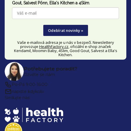
t
Gout,
Salvest Põnn
, Ella's Kitchen a 4Slim
.
í
Odebírat novinky »
Vaše e-mailová adresa je u nás v bezpečí. Newslettery
provozuje
HealthFactory.cz
, oficiální
e-shop
značek
Kendamil, Moomin Baby, 4Slim, Good Gout, Salvest a Ella's
Kitchen.
Potřebujete poradit?
Ozvěte se nám
Po-Pá 9:00-16:00
napište kdykoliv
Sledujte nás: