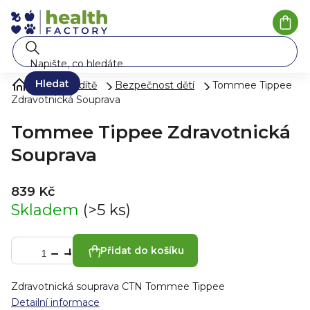
Přejít
na
Náku
koší
obsah
Hledat
Péče o dítě
Bezpečnost dětí
Tommee Tippee
Zdravotnická Souprava
Tommee Tippee Zdravotnická
Souprava
839 Kč
Skladem
(>5 ks)
Přidat do košíku
Zdravotnická souprava CTN Tommee Tippee
Detailní informace