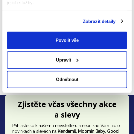
jejich služby.
Balliol Business Park, Newcastle
Adresa
:
upon Tyne NE12 8EW, Spojené
království
Zobrazit detaily
Zástupce
výrobce v
Target Sales s.r.o.
EU
:
Povolit vše
Adresa
zástupce v
Na Příkopě 18, 110 00 Praha 1
EU
:
Upravit
E-mail
zástupce v
czinfo@targetsalesgroup.com
Odmítnout
EU
:
Z
Zjistěte včas všechny akce
á
a slevy
p
Přihlaste se k našemu newsletteru a neunikne Vám nic o
a
novinkách a slevách na
Kendamil, Moomin Baby, Good