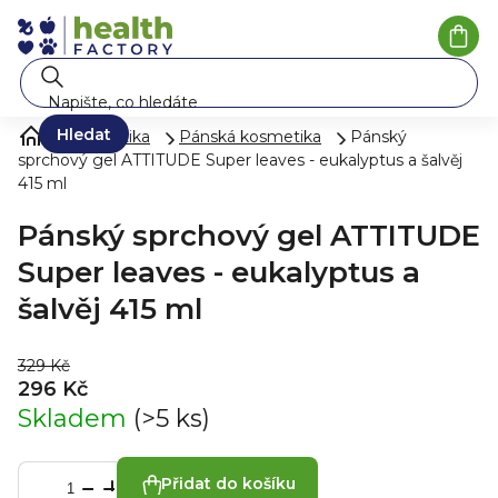
Přejít
na
Náku
koší
obsah
Hledat
Kosmetika
Pánská kosmetika
Pánský
sprchový gel ATTITUDE Super leaves - eukalyptus a šalvěj
415 ml
Pánský sprchový gel ATTITUDE
Super leaves - eukalyptus a
šalvěj 415 ml
329 Kč
296 Kč
Skladem
(>5 ks)
Přidat do košíku