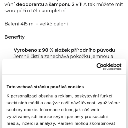
vůní
deodorantu
a
šamponu 2 v 1
! A tak můžete mít
svou péči o tělo kompletní.
Balení 415 ml = velké balení
Benefity
Vyrobeno z 98 % složek přírodního původu
Jemně čistí a zanechává pokožku jemnou a
svěží
Revitalizační účinky díky extraktu z řeřichy a
indické řeřichy
Recyklovatelná plastová lahev z HDPE
Tato webová stránka používá cookies
Podmanivá mužná vůně
Dermatologicky testováno
K personalizaci obsahu a reklam, poskytování funkcí
Veganský
sociálních médií a analýze naší návštěvnosti využíváme
soubory cookie.
Informace o tom, jak náš web
Návod pro aplikaci
využíváme, sdílíme se svými partnery pro sociální
média, inzerci a analýzy.
Partneři mohou zkombinovat
Před nanesením gelu si namočte tělo teplou vodou