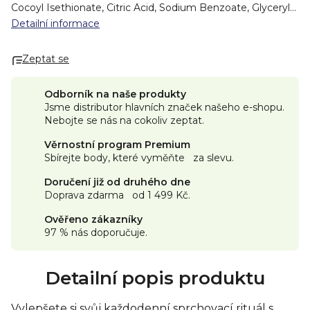
Cocoyl Isethionate, Citric Acid, Sodium Benzoate, Glyceryl
Oleate, Potassium Sorbate, Guar Hydroxypropyltrimonium
Detailní informace
Chloride, Nasturtium Officinale (Watercress) Extract,
Tropaeolum Majus (Indian Cress) Extract, Juniperus
Zeptat se
Virginiana Oil*, Ethyl Linalool*, Eucalyptol*,
Methyldihydrojasmonate*, Tetramethyl
Acetyloctahydronaphthalenes*, *Fragrance (Parfum))
Naše
Odborník na naše produkty
produkty se neustále vyvíjejí, proto se může v některých
Jsme distributor hlavních značek našeho e-shopu.
případech složení mírně lišit. Nejpřesnější seznam složek
Nebojte se nás na cokoliv zeptat.
najdete vždy na obalu produktu.
Více o značce ATTITUDE,
její filozofii a hodnotách.
Věrnostní program Premium
Sbírejte body, které vyměňte za slevu.
Země původu: Kanada.
Doručení již od druhého dne
Doprava zdarma od 1 499 Kč.
Ověřeno zákazníky
97 % nás doporučuje.
Detailní popis produktu
Vylepšete si svůj každodenní sprchovací rituál s