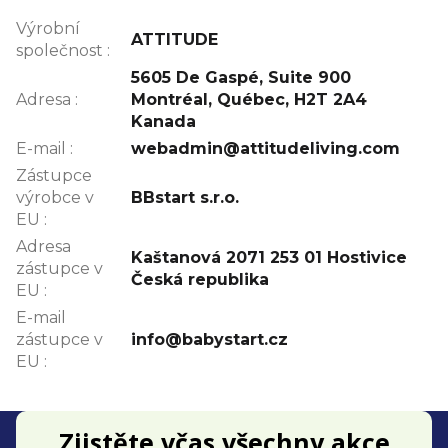
Výrobní
ATTITUDE
společnost
:
5605 De Gaspé, Suite 900
Adresa
:
Montréal, Québec, H2T 2A4
Kanada
E-mail
:
webadmin@attitudeliving.com
Zástupce
výrobce v
BBstart s.r.o.
EU
:
Adresa
Kaštanová 2071 253 01 Hostivice
zástupce v
Česká republika
EU
:
E-mail
zástupce v
info@babystart.cz
EU
:
Z
Zjistěte včas všechny akce