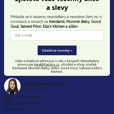
á
a slevy
p
Přihlaste se k našemu newsletteru a neunikne Vám nic o
a
novinkách a slevách na
Kendamil, Moomin Baby, Good
t
Gout,
Salvest Põnn
, Ella's Kitchen a 4Slim
.
í
Odebírat novinky »
Vaše e-mailová adresa je u nás v bezpečí. Newslettery
provozuje
HealthFactory.cz
, oficiální
e-shop
značek
Kendamil, Moomin Baby, 4Slim, Good Gout, Salvest a Ella's
Kitchen.
Potřebujete poradit?
Ozvěte se nám
Po-Pá 9:00-16:00
napište kdykoliv
Sledujte nás: