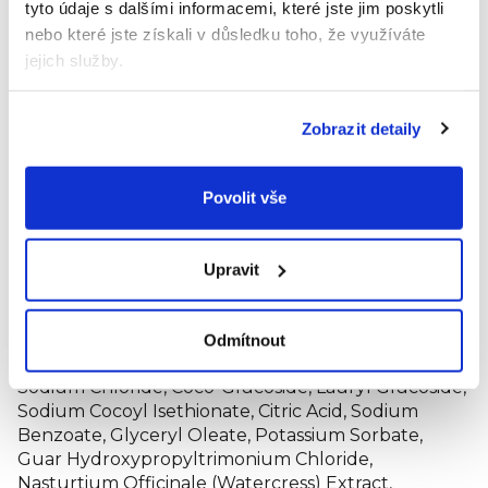
tyto údaje s dalšími informacemi, které jste jim poskytli
a přiměřené množství gelu vmasírujte do pokožky.
nebo které jste získali v důsledku toho, že využíváte
Pak opláchněte. Zabraňte kontaktu s očima. V
jejich služby.
případě zasažení očí, důkladně vypláchněte vodou.
Certifikace
Zobrazit detaily
EWG VERIFIED: čisté přísady a složení, které je
transparentní. EWG ("EnvironmentalWorking
Povolit vše
Group") je nezávislá organizace, která pomáhá
lidem vybírat jen ty zdravé, bezpečné a k
přírodě šetrné produkty.
Upravit
Složení
Odmítnout
Aqua / Water / Eau, Sodium Coco-Sulfate, Glycerin,
Sodium Chloride, Coco-Glucoside, Lauryl Glucoside,
Sodium Cocoyl Isethionate, Citric Acid, Sodium
Benzoate, Glyceryl Oleate, Potassium Sorbate,
Guar Hydroxypropyltrimonium Chloride,
Nasturtium Officinale (Watercress) Extract,