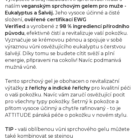
naším
veganským sprchovým gelem pro muže -
Eukalyptus a Šalvěj.
Jeho vysoce účinné a čisté
složení,
ověřené
certifikací EWG
Verified
a vyrobené z
98 % ingrediencí přírodního
původu
, efektivně čistí a revitalizuje vaší pokožku.
Vyznačuje se krémovou pěnou a spojuje v sobě
výraznou vůni osvěžujícího eukalyptu s čerstvou
šalvějí. Díky tomu se budete cítit svěží a plní
energie, připraveni na cokoliv! Navíc podmanivá
mužná vůně.
Tento sprchový gel je obohacen o revitalizační
výtažky
z řeřichy a indické řeřichy
pro kvalitní péči
o vaši pokožku. Navíc vám zaručí osvěžující pocit
pro všechny typy pokožky. Šetrný k pokožce a
přitom vysoce účinný a chytře rafinovaný - to je
ATTITUDE pánská péče o pokožku v novém stylu.
TIP -
vaši oblíbenou vůni sprchového gelu můžete
také kombinovat se stejnou