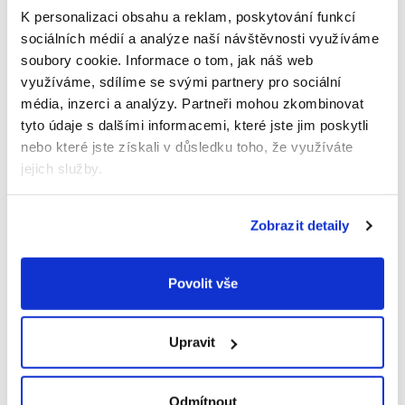
Obohacen o rýžový protein a extrakt z
K personalizaci obsahu a reklam, poskytování funkcí
rozmarýnu pro objem vlasů a energii pokožky
sociálních médií a analýze naší návštěvnosti využíváme
hlavy
soubory cookie.
Informace o tom, jak náš web
Recyklovatelná plastová lahev z HDPE
využíváme, sdílíme se svými partnery pro sociální
Podmanivá mužná vůně
média, inzerci a analýzy.
Partneři mohou zkombinovat
Dermatologicky testováno
tyto údaje s dalšími informacemi, které jste jim poskytli
Veganský
nebo které jste získali v důsledku toho, že využíváte
jejich služby.
Návod pro aplikaci
Navlhčete si vlasy, přípravek naneste na pokožku
Zobrazit detaily
hlavy a vlasy, jemně vmasírujte a pak opláchněte.
Zabraňte kontaktu s očima. V případě zasažení očí,
důkladně vypláchněte vodou.
Povolit vše
Certifikace
Upravit
EWG VERIFIED: čisté přísady a složení, které je
transparentní. EWG ("EnvironmentalWorking
Group") je nezávislá organizace, která pomáhá
Odmítnout