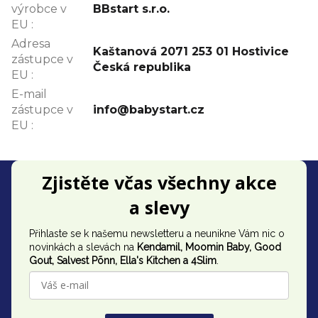
výrobce v
BBstart s.r.o.
EU
:
Adresa
Kaštanová 2071 253 01 Hostivice
zástupce v
Česká republika
EU
:
E-mail
zástupce v
info@babystart.cz
EU
:
Z
Zjistěte včas všechny akce
á
a slevy
p
Přihlaste se k našemu newsletteru a neunikne Vám nic o
a
novinkách a slevách na
Kendamil, Moomin Baby, Good
t
Gout,
Salvest Põnn
, Ella's Kitchen a 4Slim
.
í