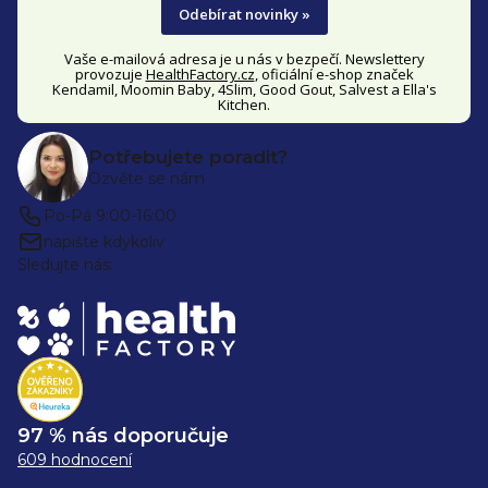
Odebírat novinky »
Vaše e-mailová adresa je u nás v bezpečí. Newslettery
provozuje
HealthFactory.cz
, oficiální
e-shop
značek
Kendamil, Moomin Baby, 4Slim, Good Gout, Salvest a Ella's
Kitchen.
Potřebujete poradit?
Ozvěte se nám
Po-Pá 9:00-16:00
napište kdykoliv
Sledujte nás:
97 % nás doporučuje
609 hodnocení