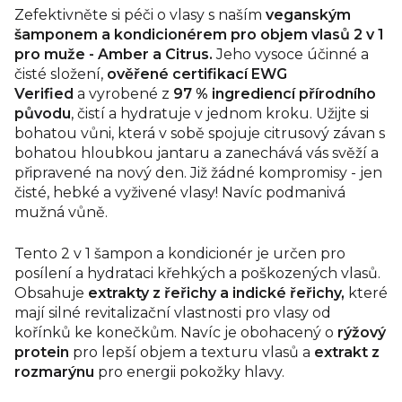
Zefektivněte si péči o vlasy s naším
veganským
šamponem a kondicionérem pro objem vlasů 2 v 1
pro muže - Amber a Citrus.
Jeho vysoce účinné a
čisté složení,
ověřené
certifikací EWG
Verified
a vyrobené z
97 % ingrediencí přírodního
původu
, čistí a hydratuje v jednom kroku. Užijte si
bohatou vůni, která v sobě spojuje citrusový závan s
bohatou hloubkou jantaru a zanechává vás svěží a
připravené na nový den. Již žádné kompromisy - jen
čisté, hebké a vyživené vlasy! Navíc podmanivá
mužná vůně.
Tento 2 v 1 šampon a kondicionér je určen pro
posílení a hydrataci křehkých a poškozených vlasů.
Obsahuje
extrakty z řeřichy a indické řeřichy,
které
mají silné revitalizační vlastnosti pro vlasy od
kořínků ke konečkům. Navíc je obohacený o
rýžový
protein
pro lepší objem a texturu vlasů a
extrakt z
rozmarýnu
pro energii pokožky hlavy.