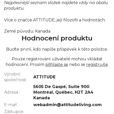
Nejpřesnější seznam složek najdete vždy na obalu
produktu.
Více o značce ATTITUDE, její filozofii a hodnotách.
Země původu: Kanada.
Hodnocení produktu
Buďte první, kdo napíše příspěvek k této položce.
Pouze registrovaní uživatelé mohou vkládat
hodnocení. Prosím
přihlaste se
nebo se
registrujte
.
Výrobní
ATTITUDE
společnost
:
5605 De Gaspé, Suite 900
Adresa
:
Montréal, Québec, H2T 2A4
Kanada
E-mail
:
webadmin@attitudeliving.com
Zástupce