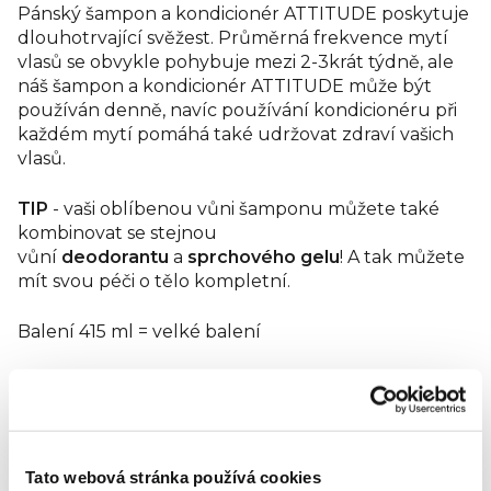
Pánský šampon a kondicionér ATTITUDE poskytuje
dlouhotrvající svěžest. Průměrná frekvence mytí
vlasů se obvykle pohybuje mezi 2-3krát týdně, ale
náš šampon a kondicionér ATTITUDE může být
používán denně, navíc používání kondicionéru při
každém mytí pomáhá také udržovat zdraví vašich
vlasů.
TIP
- vaši oblíbenou vůni šamponu můžete také
kombinovat se stejnou
vůní
deodorantu
a
sprchového gelu
! A tak můžete
mít svou péči o tělo kompletní.
Balení 415 ml = velké balení
Benefity
Vyrobeno z 97 % složek přírodního původu
Šampon a kondicionér 2 v 1 vyvinutý pro snadné
Tato webová stránka používá cookies
čištění a revitalizaci slabých a matných vlasů