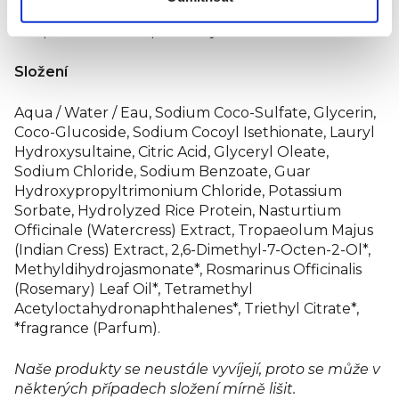
lidem vybírat jen ty zdravé, bezpečné a k
přírodě šetrné produkty.
Složení
Aqua / Water / Eau, Sodium Coco-Sulfate, Glycerin,
Coco-Glucoside, Sodium Cocoyl Isethionate, Lauryl
Hydroxysultaine, Citric Acid, Glyceryl Oleate,
Sodium Chloride, Sodium Benzoate, Guar
Hydroxypropyltrimonium Chloride, Potassium
Sorbate, Hydrolyzed Rice Protein, Nasturtium
Officinale (Watercress) Extract, Tropaeolum Majus
(Indian Cress) Extract, 2,6-Dimethyl-7-Octen-2-Ol*,
Methyldihydrojasmonate*, Rosmarinus Officinalis
(Rosemary) Leaf Oil*, Tetramethyl
Acetyloctahydronaphthalenes*, Triethyl Citrate*,
*fragrance (Parfum).
Naše produkty se neustále vyvíjejí, proto se může v
některých případech složení mírně lišit.