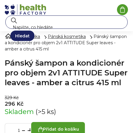
Přejít
na
Náku
koší
obsah
Hledat
Kosmetika
Pánská kosmetika
Pánský šampon
a kondicionér pro objem 2v1 ATTITUDE Super leaves -
amber a citrus 415 ml
Pánský šampon a kondicionér
pro objem 2v1 ATTITUDE Super
leaves - amber a citrus 415 ml
329 Kč
296 Kč
Skladem
(>5 ks)
Přidat do košíku