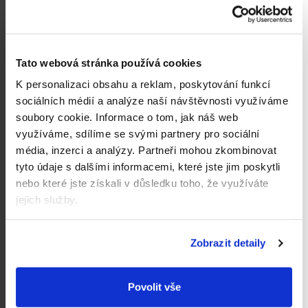
cena:
Do košíku
Tato webová stránka používá cookies
K personalizaci obsahu a reklam, poskytování funkcí
sociálních médií a analýze naší návštěvnosti využíváme
soubory cookie.
Informace o tom, jak náš web
využíváme, sdílíme se svými partnery pro sociální
média, inzerci a analýzy.
Partneři mohou zkombinovat
tyto údaje s dalšími informacemi, které jste jim poskytli
nebo které jste získali v důsledku toho, že využíváte
jejich služby.
Holle BIO Jablko s
Ella's Kitchen BIO
banánem a meruňkami
PURPLE ONE ovocné
(190 g)
pyré s černým rybízem
(5x90 g)
Zobrazit detaily
47,90 Kč
193,90 Kč
Měrná
Měrná
25,21 Kč / 100 g
43,09 Kč / 100 g
cena:
cena:
Do košíku
Do košíku
Povolit vše