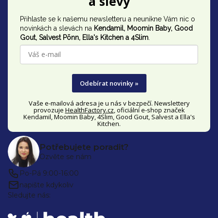
a slevy
p
Přihlaste se k našemu newsletteru a neunikne Vám nic o
a
novinkách a slevách na
Kendamil, Moomin Baby, Good
t
Gout,
Salvest Põnn
, Ella's Kitchen a 4Slim
.
í
Odebírat novinky »
Vaše e-mailová adresa je u nás v bezpečí. Newslettery
provozuje
HealthFactory.cz
, oficiální
e-shop
značek
Kendamil, Moomin Baby, 4Slim, Good Gout, Salvest a Ella's
Kitchen.
Potřebujete poradit?
Ozvěte se nám
Po-Pá 9:00-16:00
napište kdykoliv
Sledujte nás: