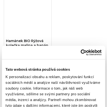
Hamánek BIO Rýžová
kolečka malina a banán
8m+ (35 g)
39,90 Kč
Měrná
114 Kč / 100 g
cena:
Do košíku
Tato webová stránka používá cookies
Detailní popis produktu
K personalizaci obsahu a reklam, poskytování funkcí
sociálních médií a analýze naší návštěvnosti využíváme
Ovocný příkrm
od dokončeného 8. měsíce, bez
soubory cookie.
Informace o tom, jak náš web
přidaného cukru
, obsahuje přirozeně se vyskytující
využíváme, sdílíme se svými partnery pro sociální
cukry, sterilováno.
média, inzerci a analýzy.
Partneři mohou zkombinovat
tyto údaje s dalšími informacemi, které jste jim poskytli