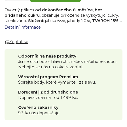
Ovocný příkrm
od dokončeného 8. měsíce, bez
přidaného cukru
, obsahuje přirozeně se vyskytující cukry,
sterilováno.
Složení:
jablka 65%, jahody 20%,
TVAROH 15%
,
koncentrát z černé mrkve, citronová šťáva z koncentrátu,
Detailní informace
mléčnan vápenatý, vitamín C.
Nutriční hodnoty:
energetická hodnota 213 kJ/50 kcal
Zeptat se
tuky 0,2 g (z toho nasycené mastné kyseliny 0,1 g)
sacharidy 9,2 g (z toho cukry 8,3 g)
bílkoviny 2,3 g
Odborník na naše produkty
sůl 0,0 g
Jsme distributor hlavních značek našeho e-shopu.
vitamin C 10 mg (Obsah vitaminu C na 100 g výrobku
Nebojte se nás na cokoliv zeptat.
představuje 40 % referenční hodnoty pro kojence.)
vápník 65 mg (
Obsah vápníku na 100 g výrobku
Věrnostní program Premium
představuje 16 % referenční hodnoty pro kojence.)
Sbírejte body, které vyměňte za slevu.
Skladování a důležité informace
Skladujte v suchu a temnu při pokojové teplotě.
Doručení již od druhého dne
Nespotřebované množství uchovejte v chladničce v
Doprava zdarma od 1 499 Kč.
uzavřeném obalu a spotřebujte do 24 hodin po otevření.
Nenechávejte děti s obalem bez dozoru.
Ověřeno zákazníky
V praktickém balení „kapsička“, vhodné na výlety, hřiště
97 % nás doporučuje.
nebo dovolenou.