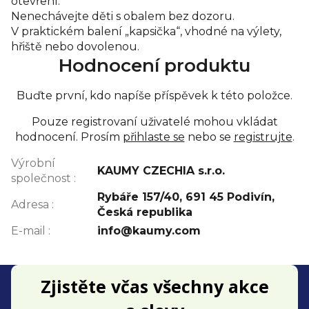
otevření.
Nenechávejte děti s obalem bez dozoru.
V praktickém balení „kapsička“, vhodné na výlety,
hřiště nebo dovolenou.
Hodnocení produktu
Buďte první, kdo napíše příspěvek k této položce.
Pouze registrovaní uživatelé mohou vkládat
hodnocení. Prosím
přihlaste se
nebo se
registrujte
.
Výrobní
KAUMY CZECHIA s.r.o.
společnost
:
Rybáře 157/40, 691 45 Podivín,
Adresa
:
Česká republika
E-mail
:
info@kaumy.com
Z
Zjistěte včas všechny akce
á