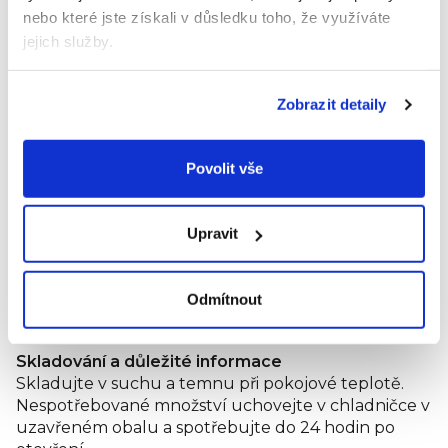
Složení:
jablka 65%, jahody 20%,
TVAROH 15%
,
nebo které jste získali v důsledku toho, že využíváte
koncentrát z černé mrkve, citronová šťáva z
jejich služby.
koncentrátu, mléčnan vápenatý, vitamín C.
Nutriční hodnoty:
Zobrazit detaily
energetická hodnota 213 kJ/50 kcal
tuky 0,2 g (z toho nasycené mastné kyseliny 0,1 g)
sacharidy 9,2 g (z toho cukry 8,3 g)
Povolit vše
bílkoviny 2,3 g
sůl 0,0 g
vitamin C 10 mg (Obsah vitaminu C na 100 g
Upravit
výrobku představuje 40 % referenční hodnoty pro
kojence.)
vápník 65 mg (
Obsah vápníku na 100 g výrobku
Odmítnout
představuje 16 % referenční hodnoty pro kojence.)
Skladování a důležité informace
Skladujte v suchu a temnu při pokojové teplotě.
Nespotřebované množství uchovejte v chladničce v
uzavřeném obalu a spotřebujte do 24 hodin po