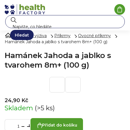
Přejít
na
Náku
koší
obsah
Hledat
Mléko a výživa
Příkrmy
Ovocné příkrmy
Hamánek Jahoda a jablko s tvarohem 8m+ (100 g)
Hamánek Jahoda a jablko s
tvarohem 8m+ (100 g)
24,90 Kč
Skladem
(>5 ks)
Přidat do košíku