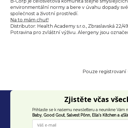
B-Corp je celosvětová komunita stejně smýšlejících
environmentální normy a bere v úvahu dopady svéh
společnost a životní prostředí.
Na to mám chuť!
Distributor: Health Academy s.r.o., Zbraslavská 22/49
Potravina pro zvláštní výživu. Alergeny jsou ozn
Pouze registrovaní
Z
Zjistěte včas vše
á
Přihlaste se k našemu newsletteru a neunikne Vám n
p
Baby, Good Gout,
Salvest Põnn
, Ella's Kitchen a 4Sl