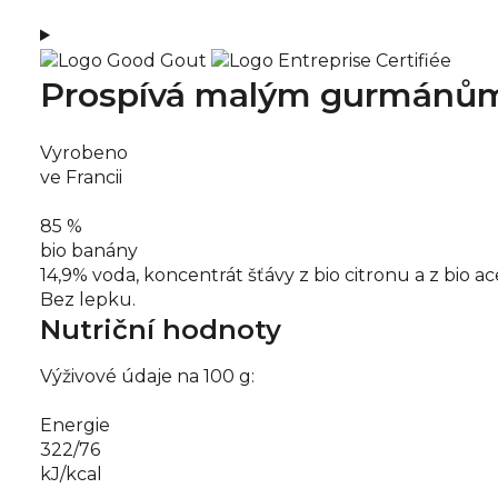
Prospívá malým gurmánům 
Vyrobeno
ve Francii
85 %
bio banány
14,9% voda, koncentrát šťávy z bio citronu a z bio ac
Bez lepku.
Nutriční hodnoty
Výživové údaje na 100 g:
Energie
322/76
kJ/kcal