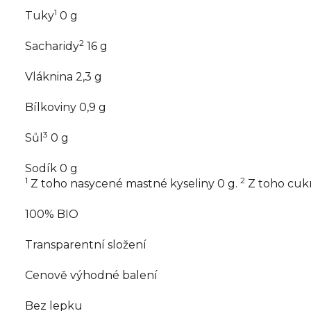
1
Tuky
0
g
2
Sacharidy
16
g
Vláknina
2,3
g
Bílkoviny
0,9
g
3
Sůl
0
g
Sodík
0
g
1
2
Z toho nasycené mastné kyseliny 0 g.
Z toho cukr
100% BIO
Transparentní složení
Cenově výhodné balení
Bez lepku