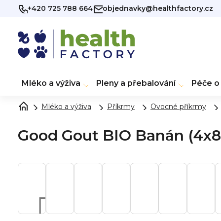
Přejít
+420 725 788 664
objednavky@healthfactory.cz
na
obsah
Mléko a výživa
Pleny a přebalování
Péče o 
Mléko a výživa
Příkrmy
Ovocné příkrmy
Good Gout BIO Banán (4x8