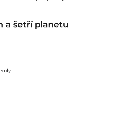
a šetří planetu
eroly