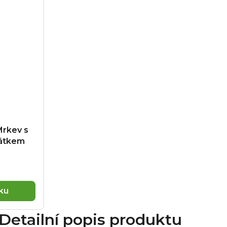
Mrkev s
átkem
ku
Detailní popis produktu