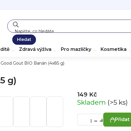
Hledat
dítě
Zdravá výživa
Pro mazlíčky
Kosmetika
Good Gout BIO Banán (4x85 g)
5 g)
149 Kč
Skladem
(>5 ks)
Přidat