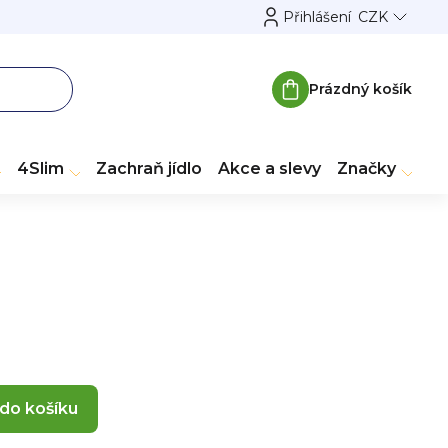
Přihlášení
CZK
Prázdný košík
Nákupní
košík
4Slim
Zachraň jídlo
Akce a slevy
Značky
 do košíku