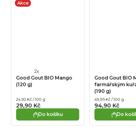
Akce
Průměrné
Good Gout BIO Mango
Good Gout BIO 
hodnocení
(120 g)
farmářským kuř
produktu
(190 g)
je
Měrná
Měrná
24,92 Kč / 100 g
49,95 Kč / 100 g
5,0
cena:
cena:
29,90 Kč
94,90 Kč
z
Do košíku
Do koší
5
hvězdiček.