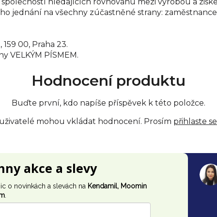
 společností hledajících rovnováhu mezi výrobou a zisk
o jednání na všechny zúčastněné strany: zaměstnance,
, 159 00, Praha 23.
ačeny VELKÝM PÍSMEM.
Hodnocení produktu
Buďte první, kdo napíše příspěvek k této položce.
 uživatelé mohou vkládat hodnocení. Prosím
přihlaste se
chny akce a slevy
ic o novinkách a slevách na
Kendamil, Moomin
im
.