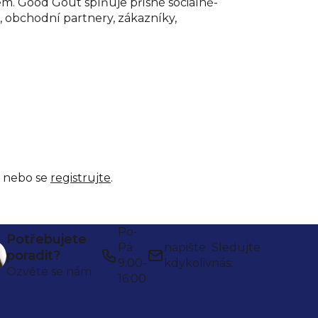
em. Good Gout splňuje přísné sociálně-
 obchodní partnery, zákazníky,
nebo se
registrujte
.
Po-
Potřebujete
Pá
napište
Sledujte
poradit?
9:00-
kdykoliv
nás:
Ozvěte se nám
16:00