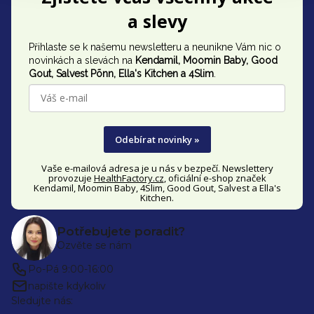
á
a slevy
p
Přihlaste se k našemu newsletteru a neunikne Vám nic o
a
novinkách a slevách na
Kendamil, Moomin Baby, Good
t
Gout,
Salvest Põnn
, Ella's Kitchen a 4Slim
.
í
Odebírat novinky »
Vaše e-mailová adresa je u nás v bezpečí. Newslettery
provozuje
HealthFactory.cz
, oficiální
e-shop
značek
Kendamil, Moomin Baby, 4Slim, Good Gout, Salvest a Ella's
Kitchen.
Potřebujete poradit?
Ozvěte se nám
Po-Pá 9:00-16:00
napište kdykoliv
Sledujte nás: