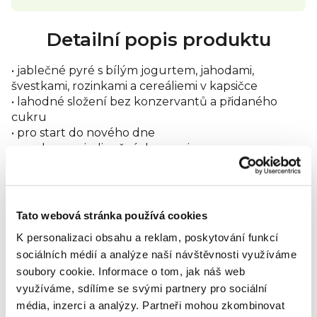
Detailní popis produktu
• jablečné pyré s bílým jogurtem, jahodami,
švestkami, rozinkami a cereáliemi v kapsičce
• lahodné složení bez konzervantů a přidaného
cukru
• pro start do nového dne
• vyrobeno z jedinečných surovin
• bez nutnosti chlazení – přesto nejlépe chutná
chlazené
Energie 81 kcal / 342 kJ
Tato webová stránka používá cookies
Tuky 1,3 g
K personalizaci obsahu a reklam, poskytování funkcí
Tuky, z toho nasycené mastné kyseliny 0,7 g
sociálních médií a analýze naší návštěvnosti využíváme
Sacharidy 15 g
soubory cookie.
Informace o tom, jak náš web
Sacharidy, z toho cukry 10 g
využíváme, sdílíme se svými partnery pro sociální
Bílkoviny 2,1 g
Sůl 0,03 g
média, inzerci a analýzy.
Partneři mohou zkombinovat