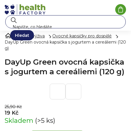
Přejít
na
Náku
koší
obsah
Hledat
Zdravá výživa
Ovocné kapsičky pro dospělé
DayUp Green ovocná kapsička s jogurtem a cereáliemi (120
g)
DayUp Green ovocná kapsička
s jogurtem a cereáliemi (120 g)
25,90 Kč
19 Kč
Skladem
(>5 ks)