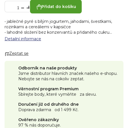
Přidat do košíku
• jablečné pyré s bílým jogurtem, jahodami, švestkami,
rozinkami a cereáliemi v kapsičce
• lahodné složení bez konzervantů a přidaného cukru
• pro start do nového dne
Detailní informace
• vyrobeno z jedinečných surovin
• bez nutnosti chlazení – přesto nejlépe chutná chlazené
Zeptat se
Energie 81 kcal / 342 kJ
Tuky 1,3 g
Tuky, z toho nasycené mastné kyseliny 0,7 g
Odborník na naše produkty
Sacharidy 15 g
Jsme distributor hlavních značek našeho e-shopu.
Sacharidy, z toho cukry 10 g
Nebojte se nás na cokoliv zeptat.
Bílkoviny 2,1 g
Sůl 0,03 g
Složení: ovocná pyré 57 % (jablečné 36 %,
Věrnostní program Premium
švestkové 11 %, jahodové 10 %), bílý jogurt 26 %, šťáva z
Sbírejte body, které vyměňte za slevu.
bílého hroznu 10 %, rozinky 3 %, jáhlové vločky 2 %, ovesné
vločky 2 %.
Doručení již od druhého dne
Doprava zdarma od 1 499 Kč.
Ověřeno zákazníky
97 % nás doporučuje.