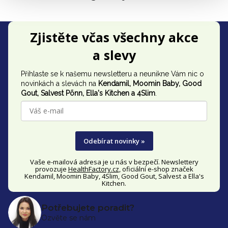
Z
Zjistěte včas všechny akce
á
a slevy
p
Přihlaste se k našemu newsletteru a neunikne Vám nic o
a
novinkách a slevách na
Kendamil, Moomin Baby, Good
t
Gout,
Salvest Põnn
, Ella's Kitchen a 4Slim
.
í
Odebírat novinky »
Vaše e-mailová adresa je u nás v bezpečí. Newslettery
provozuje
HealthFactory.cz
, oficiální
e-shop
značek
Kendamil, Moomin Baby, 4Slim, Good Gout, Salvest a Ella's
Kitchen.
Potřebujete poradit?
Ozvěte se nám