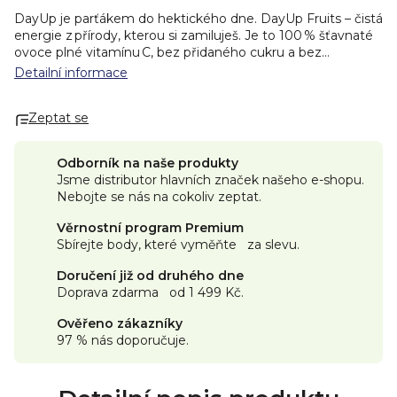
DayUp je parťákem do hektického dne. DayUp Fruits – čistá
energie z přírody, kterou si zamiluješ. Je to 100 % šťavnaté
ovoce plné vitamínu C, bez přidaného cukru a bez
konzervantů. Jen poctivé přírodní suroviny, na které se
Detailní informace
můžeš spolehnout každý den.
Díky praktickému balení máš zdravý snack vždy po ruce –
Zeptat se
doma, v práci i na cestách. DayUp je ideální pro každého,
kdo chce žít naplno, zdravě a bez kompromisů.
Ovocné pyré Day Up Fruits jahoda s jablečným a
Odborník na naše produkty
jahodovým protlakem, šťávou z liči a s vitamínem C. Skvělé
Jsme distributor hlavních značek našeho e-shopu.
na svačinu, kdykoliv během dne, na výlety a turistiku. Bez
Nebojte se nás na cokoliv zeptat.
přidaného cukru, vegan.
Energie 63 kcal / 265 kJ
Tuky 0,4 g
Věrnostní program Premium
Tuky, z toho nasycené mastné kyseliny 0,2 g
Sbírejte body, které vyměňte za slevu.
Sacharidy 14 g
Sacharidy, z toho cukry 11 g
Doručení již od druhého dne
Vláknina 2,8 g
Doprava zdarma od 1 499 Kč.
Bílkoviny 0,9 g
Sůl 0,01 g
Ověřeno zákazníky
Vitamin C 15 mg (19 %*)
Složení: jablečné pyré 75,9 %,
97 % nás doporučuje.
jahodové pyré 18 %, šťáva z liči 6 %, vitamin C.