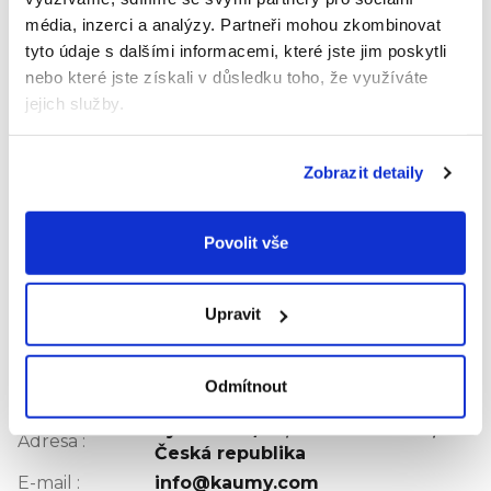
Sacharidy, z toho cukry 11 g
média, inzerci a analýzy.
Partneři mohou zkombinovat
Vláknina 2,8 g
tyto údaje s dalšími informacemi, které jste jim poskytli
Bílkoviny 0,9 g
nebo které jste získali v důsledku toho, že využíváte
Sůl 0,01 g
jejich služby.
Vitamin C 15 mg (19 %*)
Složení: jablečné pyré 75,9 %, jahodové pyré 18 %,
Zobrazit detaily
šťáva z liči 6 %, vitamin C.
Hodnocení produktu
Povolit vše
Buďte první, kdo napíše příspěvek k této položce.
Pouze registrovaní uživatelé mohou vkládat
Upravit
hodnocení. Prosím
přihlaste se
nebo se
registrujte
.
Výrobní
Odmítnout
KAUMY CZECHIA s.r.o.
společnost
:
Rybáře 157/40, 691 45 Podivín,
Adresa
:
Česká republika
E-mail
:
info@kaumy.com