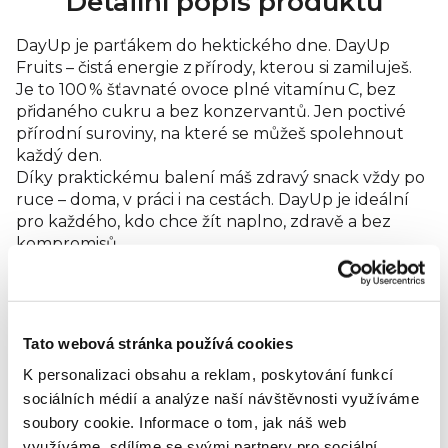
Detailní popis produktu
DayUp je parťákem do hektického dne. DayUp
Fruits – čistá energie z přírody, kterou si zamiluješ.
Je to 100 % šťavnaté ovoce plné vitamínu C, bez
přidaného cukru a bez konzervantů. Jen poctivé
přírodní suroviny, na které se můžeš spolehnout
každý den.
Díky praktickému balení máš zdravý snack vždy po
ruce – doma, v práci i na cestách. DayUp je ideální
pro každého, kdo chce žít naplno, zdravě a bez
kompromisů.
Ovocné pyré Day Up Fruits jahoda s jablečným a
jahodovým protlakem, šťávou z liči a s vitamínem C.
Skvělé na svačinu, kdykoliv během dne, na výlety a
turistiku. Bez přidaného cukru, vegan.
Tato webová stránka používá cookies
K personalizaci obsahu a reklam, poskytování funkcí
Energie 63 kcal / 265 kJ
sociálních médií a analýze naší návštěvnosti využíváme
Tuky 0,4 g
Tuky, z toho nasycené mastné kyseliny 0,2 g
soubory cookie.
Informace o tom, jak náš web
Sacharidy 14 g
využíváme, sdílíme se svými partnery pro sociální