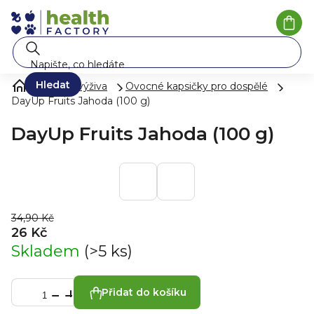
Přejít
na
Náku
koší
obsah
Hledat
Zdravá výživa
Ovocné kapsičky pro dospělé
DayUp Fruits Jahoda (100 g)
DayUp Fruits Jahoda (100 g)
34,90 Kč
26 Kč
Skladem
(>5 ks)
Přidat do košíku