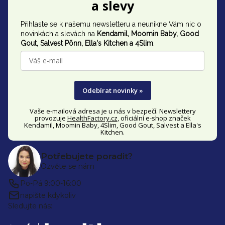
a slevy
p
Přihlaste se k našemu newsletteru a neunikne Vám nic o
a
novinkách a slevách na
Kendamil, Moomin Baby, Good
t
Gout,
Salvest Põnn
, Ella's Kitchen a 4Slim
.
í
Odebírat novinky »
Vaše e-mailová adresa je u nás v bezpečí. Newslettery
provozuje
HealthFactory.cz
, oficiální
e-shop
značek
Kendamil, Moomin Baby, 4Slim, Good Gout, Salvest a Ella's
Kitchen.
Potřebujete poradit?
Ozvěte se nám
Po-Pá 9:00-16:00
napište kdykoliv
Sledujte nás: