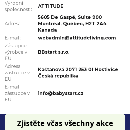
Výrobní
ATTITUDE
společnost
:
5605 De Gaspé, Suite 900
Adresa
:
Montréal, Québec, H2T 2A4
Kanada
E-mail
:
webadmin@attitudeliving.com
Zástupce
výrobce v
BBstart s.r.o.
EU
:
Adresa
Kaštanová 2071 253 01 Hostivice
zástupce v
Česká republika
EU
:
E-mail
zástupce v
info@babystart.cz
EU
:
Z
Zjistěte včas všechny akce
á