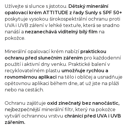
Užívejte si slunce s jistotou.
Dětský minerální
opalovací krém ATTITUDE z řady Sunly s SPF 50+
poskytuje vysokou širokospektrální ochranu proti
UVA i UVB záření v lehké textuře, která se snadno
nanáší a
nezanechává viditelný bílý film
na
pokožce.
Minerální opalovací krém nabízí
praktickou
ochranu před slunečním zářením
pro každodenní
použití i aktivní dny venku. Praktické balení v
recyklovatelném plastu
umožňuje rychlou a
rovnoměrnou aplikaci
na tělo i obličej a usnadňuje
opětovnou aplikaci během dne, ať už jste na pláži
nebo na cestách.
Ochranu zajišťuje
oxid zinečnatý bez nanočástic,
nejbezpečnější
minerální filtr, který na pokožce
vytváří ochrannou vrstvu
chránící před UVA i UVB
zářením.