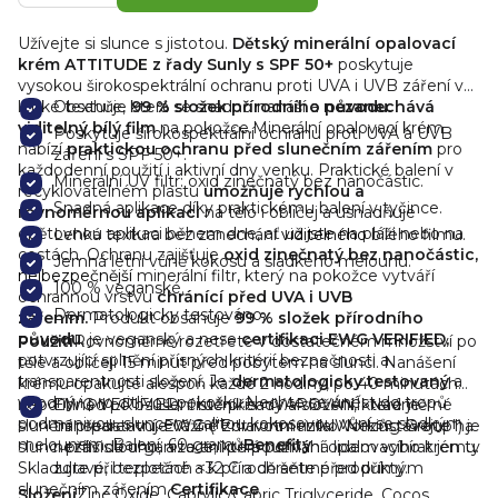
Užívejte si slunce s jistotou.
Dětský minerální opalovací
krém ATTITUDE z řady Sunly s SPF 50+
poskytuje
vysokou širokospektrální ochranu proti UVA i UVB záření v
lehké textuře, která se snadno nanáší a
Obsahuje
99 % složek přírodního původu.
nezanechává
viditelný bílý film
na pokožce.
Minerální opalovací krém
Poskytuje širokospektrální ochranu proti UVA a UVB
nabízí
praktickou ochranu před slunečním zářením
pro
záření s SPF 50+.
každodenní použití i aktivní dny venku. Praktické balení v
Minerální UV filtr: oxid zinečnatý bez nanočástic.
recyklovatelném plastu
umožňuje rychlou a
Snadná aplikace díky praktickému balení v tyčince.
rovnoměrnou aplikaci
na tělo i obličej a usnadňuje
opětovnou aplikaci během dne, ať už jste na pláži nebo na
Lehká textura bez zanechání
viditelného
bílého filmu.
cestách.
Ochranu zajišťuje
oxid zinečnatý bez nanočástic,
Jemná letní vůně kokosu a sladkého melounu.
nejbezpečnější
minerální filtr, který na pokožce vytváří
100 % veganské.
ochrannou vrstvu
chránící před UVA i UVB
Dermatologicky testováno.
zářením.
Produkt obsahuje
99 % složek přírodního
původu
, je veganský a nese
certifikaci EWG VERIFIED,
Použití
Rovnoměrně rozetřete v dostatečném množství po
potvrzující splnění přísných kritérií bezpečnosti a
těle a obličeji 15 minut před pobytem na slunci. Nanášení
transparentnosti složení. Je
dermatologicky testovaný
a
krému opakujte alespoň každé 2 hodiny, po 40 minutách
vhodný i pro citlivou pokožku.
Nechte se unést do tropů
nebo ihned po osušení ručníkem.
EWG VERIFIED: čisté přísady a složení, které je
VAROVÁNÍ: Nadměrné
podmanivou, sluncem zalitou kokosovou vůní se sladkým
slunění představuje vážné zdravotní riziko. Nezůstávejte na
transparentní. EWG ("EnvironmentalWorking Group") je
melounem.
Balení: 60 gramů
Benefity
slunci příliš dlouho, a to ani při používání opalovacího krému.
nezávislá organizace, která pomáhá lidem vybírat jen ty
Skladujte při teplotách <32 C a chraňte před přímým
zdravé, bezpečné a k přírodě šetrné produkty.
slunečním zářením.
Certifikace
Složení
Zinc Oxide, Caprylic/Capric Triglyceride, Cocos