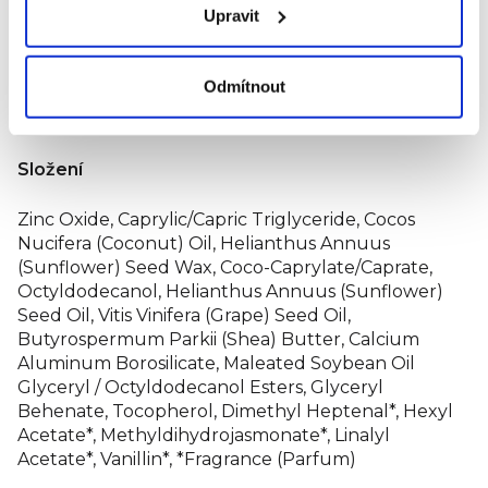
Upravit
EWG VERIFIED: čisté přísady a složení, které je
transparentní. EWG ("EnvironmentalWorking
Group") je nezávislá organizace, která pomáhá
Odmítnout
lidem vybírat jen ty zdravé, bezpečné a k
přírodě šetrné produkty.
Složení
Zinc Oxide, Caprylic/Capric Triglyceride, Cocos
Nucifera (Coconut) Oil, Helianthus Annuus
(Sunflower) Seed Wax, Coco-Caprylate/Caprate,
Octyldodecanol, Helianthus Annuus (Sunflower)
Seed Oil, Vitis Vinifera (Grape) Seed Oil,
Butyrospermum Parkii (Shea) Butter, Calcium
Aluminum Borosilicate, Maleated Soybean Oil
Glyceryl / Octyldodecanol Esters, Glyceryl
Behenate, Tocopherol, Dimethyl Heptenal*, Hexyl
Acetate*, Methyldihydrojasmonate*, Linalyl
Acetate*, Vanillin*, *Fragrance (Parfum)