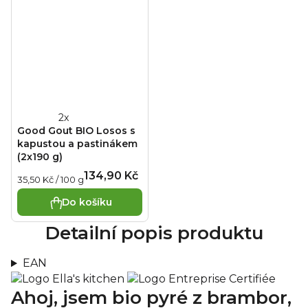
Průměrné
Good Gout BIO Losos s
hodnocení
kapustou a pastinákem
produktu
(2x190 g)
je
134,90 Kč
Měrná
35,50 Kč / 100 g
3,0
cena:
z
Do košíku
5
Detailní popis produktu
hvězdiček.
EAN
Ahoj, jsem bio pyré
z brambor,