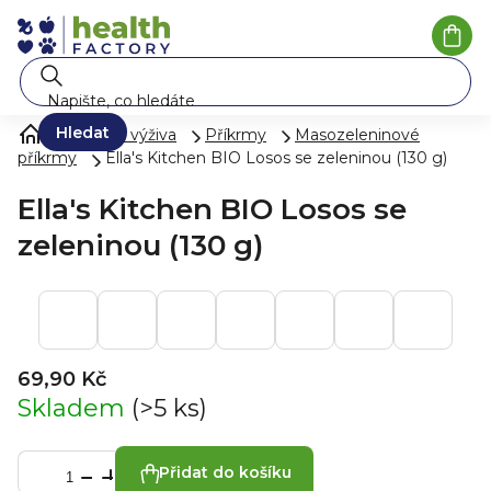
Přejít
na
Náku
koší
obsah
Hledat
Mléko a výživa
Příkrmy
Masozeleninové
příkrmy
Ella's Kitchen BIO Losos se zeleninou (130 g)
Ella's Kitchen BIO Losos se
zeleninou (130 g)
69,90 Kč
Skladem
(>5 ks)
Přidat do košíku