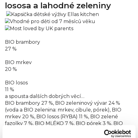
lososa a lahodné zeleniny
BIO brambory
27 %
BIO mrkev
20 %
BIO losos
11 %
a spousta dalších dobrých věcí…
BIO brambory 27 %, BIO zeleninový vývar 24 %
(voda a BIO zelenina: mrkev, cibule, pórek), BIO
mrkev 20 %, BIO losos (RYBA) 11 %, BIO zelené
fazolky 7 %, BIO MLÉKO 7 %, BIO pórek 3 %, BIO
vysokotučná smetana (MLÉKO) 2 %, BIO petržel
<1 %, BIO černý pepř <1 %