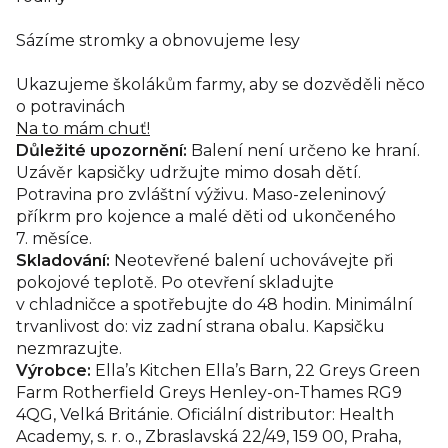
Sázíme stromky a obnovujeme lesy
Ukazujeme školákům farmy, aby se dozvěděli něco
o potravinách
Na to mám chuť!
Důležité upozornění:
Balení není určeno ke hraní.
Uzávěr kapsičky udržujte mimo dosah dětí.
Potravina pro zvláštní výživu. Maso-zeleninový
příkrm pro kojence a malé děti od ukončeného
7. měsíce.
Skladování:
Neotevřené balení uchovávejte při
pokojové teplotě. Po otevření skladujte
v chladničce a spotřebujte do 48 hodin. Minimální
trvanlivost do: viz zadní strana obalu. Kapsičku
nezmrazujte.
Výrobce:
Ella’s Kitchen Ella’s Barn, 22 Greys Green
Farm Rotherfield Greys Henley-on-Thames RG9
4QG, Velká Británie. Oficiální distributor: Health
Academy, s. r. o., Zbraslavská 22/49, 159 00, Praha,