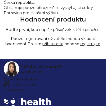
Česká republika.
Obsahuje pouze přirozeně se vyskytující cukry.
Potravina pro zvláštní výživu.
Hodnocení produktu
Buďte první, kdo napíše příspěvek k této položce.
Pouze registrovaní uživatelé mohou vkládat
hodnocení. Prosím
přihlaste se
nebo se
registrujte
.
Z
Potřebujete poradit?
á
Ozvěte se nám
p
Po-Pá 9:00-16:00
a
napište kdykoliv
Sledujte nás:
t
í