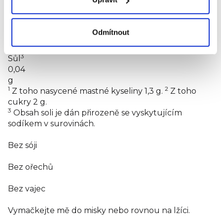
Bílkoviny
3,3
Odmítnout
g
3
Sůl
0,04
g
1
2
Z toho nasycené mastné kyseliny 1,3 g.
Z toho
cukry 2 g.
3
Obsah soli je dán přirozeně se vyskytujícím
sodíkem v surovinách.
Bez sóji
Bez ořechů
Bez vajec
Vymačkejte mě do misky nebo rovnou na lžíci.