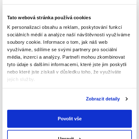
Alergeny jsou vyznačeny VELKÝMI PÍSMENY.
Nutriční hodnoty
Tato webová stránka používá cookies
Výživové údaje na 100 g:
K personalizaci obsahu a reklam, poskytování funkcí
sociálních médií a analýze naší návštěvnosti využíváme
Energie
soubory cookie.
Informace o tom, jak náš web
315/75
využíváme, sdílíme se svými partnery pro sociální
kJ/kcal
média, inzerci a analýzy.
Partneři mohou zkombinovat
tyto údaje s dalšími informacemi, které jste jim poskytli
1
Tuky
nebo které jste získali v důsledku toho, že využíváte
3,3
jejich služby.
g
2
Sacharidy
Zobrazit detaily
7,2
g
Povolit vše
Vláknina
1,9
g
Upravit