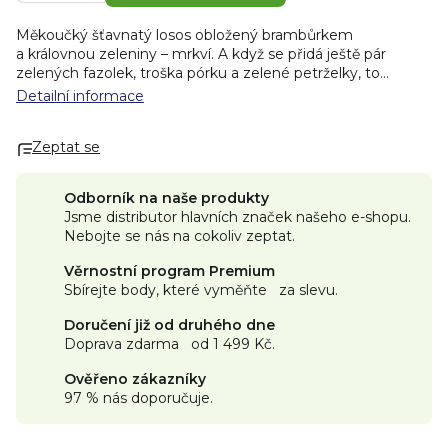
Měkoučký šťavnatý losos obložený brambůrkem
a královnou zeleniny – mrkví. A když se přidá ještě pár
zelených fazolek, troška pórku a zelené petrželky, to
všechno zakápnuté lahodnou smetanou... je na světě
Detailní informace
dokonalá kombinace jemnosti a lahodných chutí. Taková,
která naplní spokojeností i ten nejnáročnější chuťový
Zeptat se
pohárek malých gurmánů ve věku 7+!
Hlavní vlastnosti
✓ BIO kvalita
✓ bez přidaného cukru
Odborník na naše produkty
✓ bez umělých barviv a konzervantů
Jsme distributor hlavních značek našeho e-shopu.
✓ bez lepku
Nebojte se nás na cokoliv zeptat.
✓ praktické balení s uzávěrem
✓ textura vhodná pro děti od 7 měsíců
Složení:
BIO
Věrnostní program Premium
brambory 27 %, BIO zeleninový vývar 24 % (voda, mrkev,
Sbírejte body, které vyměňte za slevu.
cibule, pórek), BIO mrkev 20 %, BIO losos (RYBA) 11 %, BIO
zelené fazolky 7 %, BIO MLÉKO 7 %, BIO pórek 3 %, BIO
Doručení již od druhého dne
cibule 5 %, BIO smetana (MLÉKO) 2 %, BIO petržel < 1 %,
Doprava zdarma od 1 499 Kč.
BIO černý pepř < 1 %. Alergeny jsou vyznačeny VELKÝMI
PÍSMENY.
Výživové údaje na 100 g:
Energie 315 kJ /
Ověřeno zákazníky
75 kcal; tuky 3,3 g, z toho nasycené mastné kyseliny 1,3 g;
97 % nás doporučuje.
sacharidy 7,2 g, z toho cukry 2 g; vláknina 1,9 g; bílkoviny
3,3 g; sůl 0,04 g (obsah soli je dán přirozeně se vyskytujícím