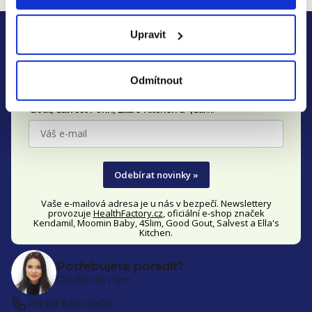
Z
Zjistěte včas všechny akce
Upravit
á
a slevy
p
Odmítnout
Přihlaste se k našemu newsletteru a neunikne Vám nic o
a
novinkách a slevách na
Kendamil, Moomin Baby, Good
t
Gout,
Salvest Põnn
, Ella's Kitchen a 4Slim
.
í
Odebírat novinky »
Vaše e-mailová adresa je u nás v bezpečí. Newslettery
provozuje
HealthFactory.cz
, oficiální
e-shop
značek
Kendamil, Moomin Baby, 4Slim, Good Gout, Salvest a Ella's
Kitchen.
Potřebujete poradit?
Ozvěte se nám
Po-Pá 9:00-16:00