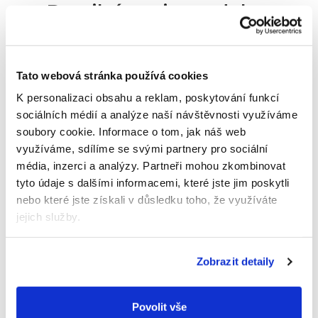
Detailní popis produktu
Odličovací pleťové tonikum proti pupínkům
důkladně čistí a intenzivně odličuje. Viditelně
zjemňuje póry a pomáhá předcházet vzniku
Tato webová stránka používá cookies
nových pupínků. Obsahuje kyselinu salycilovou,
K personalizaci obsahu a reklam, poskytování funkcí
glycerin a panthenol. Bio složení.
sociálních médií a analýze naší návštěvnosti využíváme
Hodnocení produktu
soubory cookie.
Informace o tom, jak náš web
využíváme, sdílíme se svými partnery pro sociální
Buďte první, kdo napíše příspěvek k této položce.
média, inzerci a analýzy.
Partneři mohou zkombinovat
Pouze registrovaní uživatelé mohou vkládat
tyto údaje s dalšími informacemi, které jste jim poskytli
hodnocení. Prosím
přihlaste se
nebo se
registrujte
.
nebo které jste získali v důsledku toho, že využíváte
jejich služby.
Výrobní
Murnauer Markenvertrieb GmbH
společnost
:
Hans-Fleissner-Straße 80 63329
Zobrazit detaily
Adresa
:
Egelsbach Německo
E-mail
:
kundenservice@salthouse.de
Povolit vše