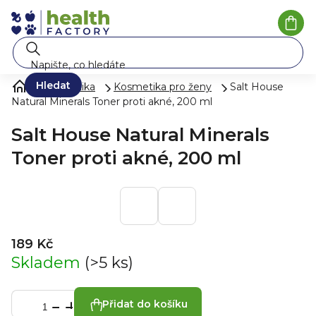
Přejít
na
Náku
koší
obsah
Hledat
Kosmetika
Kosmetika pro ženy
Salt House
Natural Minerals Toner proti akné, 200 ml
Salt House Natural Minerals
Toner proti akné, 200 ml
189 Kč
Skladem
(>5 ks)
Přidat do košíku