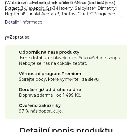
(Watercress) Extract, Tropaeolum Majus (Indian Cress)
zdravé, bezpečné a k přírodě šetrné produkty.
Extract, 3-Hexenol*, Cis-3-Hexenyl Salicylate*, Dimethyl
Země původu: Kanada
Heptenal*, Linalyl Acetate*, Triethyl Citrate*, *fragrance
(Parfum).
Naše produkty se neustále vyvíjejí, proto se může
Detailní informace
v některých případech složení mírně lišit. Nejpřesnější
seznam složek najdete vždy na obalu produktu.
Certifikace
Zeptat se
Odborník na naše produkty
Jsme distributor hlavních značek našeho e-shopu.
Nebojte se nás na cokoliv zeptat.
Věrnostní program Premium
Sbírejte body, které vyměňte za slevu.
Doručení již od druhého dne
Doprava zdarma od 1 499 Kč.
Ověřeno zákazníky
97 % nás doporučuje.
Detailní popis produktu