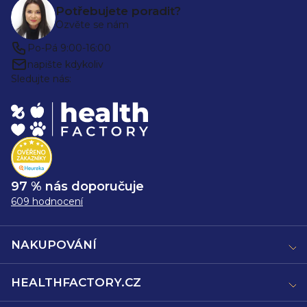
Potřebujete poradit?
Ozvěte se nám
Po-Pá 9:00-16:00
napište kdykoliv
Sledujte nás:
97 % nás doporučuje
609 hodnocení
NAKUPOVÁNÍ
HEALTHFACTORY.CZ