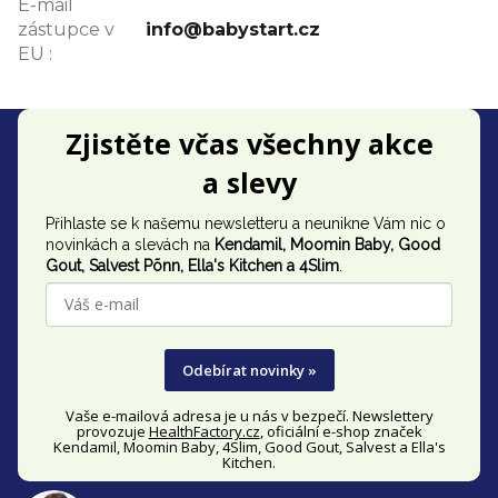
E-mail
zástupce v
info@babystart.cz
EU
:
Z
Zjistěte včas všechny akce
á
a slevy
p
Přihlaste se k našemu newsletteru a neunikne Vám nic o
a
novinkách a slevách na
Kendamil, Moomin Baby, Good
t
Gout,
Salvest Põnn
, Ella's Kitchen a 4Slim
.
í
Odebírat novinky »
Vaše e-mailová adresa je u nás v bezpečí. Newslettery
provozuje
HealthFactory.cz
, oficiální
e-shop
značek
Kendamil, Moomin Baby, 4Slim, Good Gout, Salvest a Ella's
Kitchen.