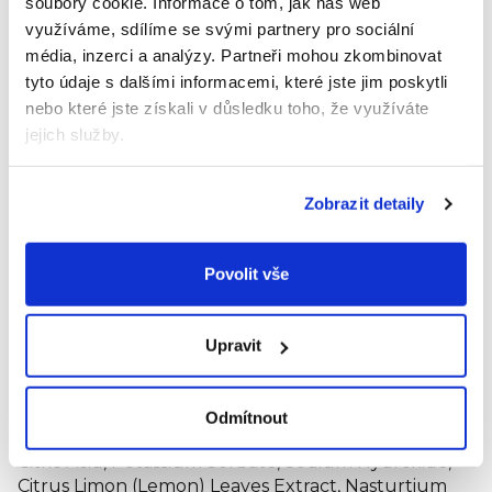
soubory cookie.
Informace o tom, jak náš web
Nevysušující složení: jemná a vláčná pokožka
využíváme, sdílíme se svými partnery pro sociální
rukou.
média, inzerci a analýzy.
Partneři mohou zkombinovat
S příjemnou vůní z přírodních zdrojů.
tyto údaje s dalšími informacemi, které jste jim poskytli
Kombinovatelné s náhradním doplňovatelným
nebo které jste získali v důsledku toho, že využíváte
balením.
jejich služby.
Dermatologicky testováno.
100% vegan
Zobrazit detaily
Použití
Naneste malé množství na ruce, napěňte a poté
Povolit vše
opláchněte.
Složení
Upravit
Aqua / Water / Eau, Sodium Coco-Sulfate, Glycerin,
Lauryl Glucoside, Coco-Glucoside, Sodium Cocoyl
Odmítnout
Isethionate, Sodium Chloride, Sodium Benzoate,
Citric Acid, Potassium Sorbate, Sodium Hydroxide,
Citrus Limon (Lemon) Leaves Extract, Nasturtium