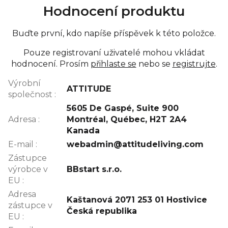
Hodnocení produktu
Buďte první, kdo napíše příspěvek k této položce.
Pouze registrovaní uživatelé mohou vkládat
hodnocení. Prosím
přihlaste se
nebo se
registrujte
.
Výrobní
ATTITUDE
společnost
:
5605 De Gaspé, Suite 900
Adresa
:
Montréal, Québec, H2T 2A4
Kanada
E-mail
:
webadmin@attitudeliving.com
Zástupce
výrobce v
BBstart s.r.o.
EU
:
Adresa
Kaštanová 2071 253 01 Hostivice
zástupce v
Česká republika
EU
: