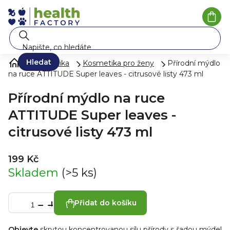
Přejít
na
Náku
koší
obsah
Hledat
Kosmetika
Kosmetika pro ženy
Přírodní mýdlo
na ruce ATTITUDE Super leaves - citrusové listy 473 ml
Přírodní mýdlo na ruce
ATTITUDE Super leaves -
citrusové listy 473 ml
199 Kč
Skladem
(>5 ks)
Přidat do košíku
Objevte
skrytou koncentrovanou sílu přírody s řadou mýdel