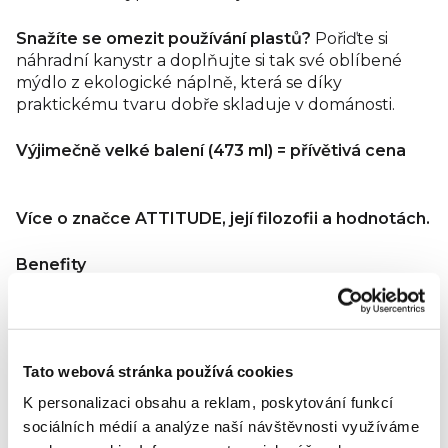
Snažíte se omezit používání plastů?
Pořiďte si
náhradní kanystr a doplňujte si tak své oblíbené
mýdlo z ekologické náplně, která se díky
praktickému tvaru dobře skladuje v dománosti.
Výjimečně velké balení (473 ml) = přívětivá cena
Více o značce ATTITUDE, její filozofii a hodnotách.
Benefity
Obsahuje 98,9 % přírodních složek
Obsahuje výtažky z listů potočnice a
lichořeřišnice, které jsou známé pro své čisticí a
Tato webová stránka používá cookies
regenerační schopnosti.
Obohaceno Je o
bohacen o výtažek z
K personalizaci obsahu a reklam, poskytování funkcí
citrusových listů známý svými povzbuzujícími a
sociálních médií a analýze naší návštěvnosti využíváme
antioxidačními vlastnostmi.