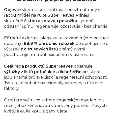
Objevte
skrytou koncentrovanou sílu přírody s
řadou mýdel na ruce Super leaves. Přináší
skutečně
čistou a zdravou pokožku
- jemně
odstraní špínu, regeneruje, ozdravuje - bez chemie.
Přírodní a dermatologicky testované mýdlo na ruce
obsahuje
98,9 % přírodních složek
. Je obohaceno
o
výtažek
z citrusových listů
známý svými
povzbuzujícími a antioxidačními vlastnostmi.
Celá řada produktů Super leaves
obsahuje
výtažky z listů potočnice a lichořeřišnice
, které
jsou známé pro své čisticí a regenerační schopnosti.
Jsou také bohaté na minerály, vitamíny a růstové
faktory.
Ošetřete své ruce s tímto veganským mýdlem na
ruce, jehož květinovou vůni s tóny pomerančových
květů a eukalyptu si zamilujete!