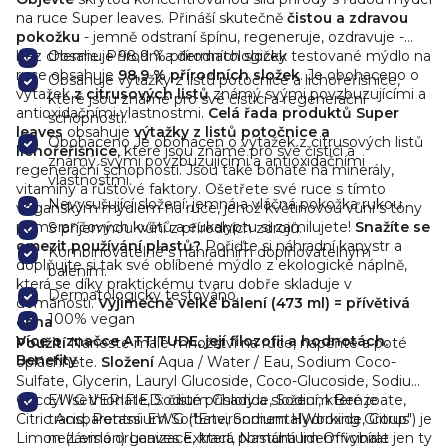
na ruce Super leaves. Přináší skutečně
čistou a zdravou
pokožku
- jemně odstraní špínu, regeneruje, ozdravuje -
bez chemie.
Obsahuje 98,9 % přírodních složek
Přírodní a dermatologicky testované mýdlo na
ruce obsahuje
98,9 % přírodních složek
. Je obohaceno
o
Obsahuje výtažky z listů potočnice a lichořeřišnice,
výtažek
z citrusových listů
známý svými povzbuzujícími a
které jsou známé pro své čisticí a regenerační
antioxidačními vlastnostmi.
Celá řada produktů Super
schopnosti.
leaves
obsahuje
výtažky z listů potočnice a
Obohaceno Je o
bohacen o výtažek z citrusových listů
lichořeřišnice
, které jsou známé pro své čisticí a
známý svými povzbuzujícími a antioxidačními
regenerační schopnosti. Jsou také bohaté na minerály,
vlastnostmi.
vitamíny a růstové faktory.
Ošetřete své ruce s tímto
Nevysušující složení: jemná a vláčná pokožka rukou.
veganským mýdlem na ruce, jehož květinovou vůni s tóny
pomerančových květů a eukalyptu si zamilujete!
Snažíte se
S příjemnou vůní z přírodních zdrojů.
omezit používání plastů?
Pořiďte si náhradní kanystr a
Kombinovatelné s náhradním doplňovatelným
doplňujte si tak své oblíbené mýdlo z ekologické náplně,
balením.
která se díky praktickému tvaru dobře skladuje v
Dermatologicky testováno.
dománosti.
Výjimečně velké balení (473 ml) = přívětivá
100% vegan
cena
Více o značce ATTITUDE, její filozofii a hodnotách.
Použití
Naneste malé množství na ruce, napěňte a poté
Benefity
opláchněte.
Složení
Aqua / Water / Eau, Sodium Coco-
Sulfate, Glycerin, Lauryl Glucoside, Coco-Glucoside, Sodium
Cocoyl Isethionate, Sodium Chloride, Sodium Benzoate,
EWG VERIFIED: čisté přísady a složení, které je
Citric Acid, Potassium Sorbate, Sodium Hydroxide, Citrus
transparentní. EWG ("EnvironmentalWorking Group") je
Limon (Lemon) Leaves Extract, Nasturtium Officinale
nezávislá organizace, která pomáhá lidem vybírat jen ty