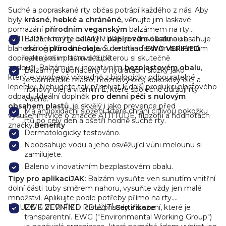
Suché a popraskané rty občas potrápí každého z nás. Aby
byly
krásné, hebké
a chráněné,
věnujte jim laskavé
pomazání
přírodním veganským
balzámem na rty
ATTITUDE, který je balený v
Balzám na rty od ATTITUDE je zdraví šetrnou a
papírovém obalu
a obsahuje
blahodárné
ekologickou alternativou ke standardním balzámům
přírodní oleje
.
S certifikací
EWG VERIFIED
dopřejete vašim rtům péči, kterou si skutečně
baleným v plastové tubě.
zaslouží.
Balzám je v inovativním
bezplastovém obalu
,
Balzám je obohacený o hydratační složky jako
který je vyrobený výhradně z biologicky odbouratelné
je
bambucké máslo, hroznový olej, kokosový olej a
lepenky. Nebudete tak přispívat k další produkci plastového
ricinový olej
a vitamín E, které společně udržují rty
odpadu.
Ideální doplněk
pro denní péči s nulovým
vláčné.
obsahem plastů
, je skvělý i jako prevence před
Má antioxidační složení, které chrání citlivou pokožku
vysušením!
Více o značce ATTITUDE, filozofii a hodnotách
rtů po celý den a ošetří hodně suché rty.
značky.
Benefity
Dermatologicky testováno.
Neobsahuje vodu a jeho
osvěžující vůni melounu
si
zamilujete.
Baleno v inovativním bezplastovém obalu.
Tipy pro aplikaci
JAK:
Balzám vysuňte ven sunutím vnitřní
dolní části tuby směrem nahoru, vysuňte vždy jen malé
množství. Aplikujte podle potřeby přímo na rty.
POUZE K ZEVNÍMU POUŽITÍ.
EWG VERIFIED: čisté přísady a složení, které je
Certifikace
transparentní. EWG ("Environmental Working Group")