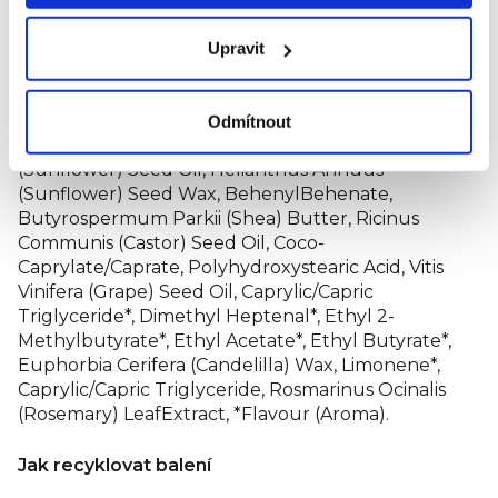
FSC ze zodpovědně obhospodařovaných lesů.
Upravit
Složení
Odmítnout
Cocos Nucifera (Coconut) Oil, Helianthus Annuus
(Sunflower) Seed Oil, Helianthus Annuus
(Sunflower) Seed Wax, BehenylBehenate,
Butyrospermum Parkii (Shea) Butter, Ricinus
Communis (Castor) Seed Oil, Coco-
Caprylate/Caprate, Polyhydroxystearic Acid, Vitis
Vinifera (Grape) Seed Oil, Caprylic/Capric
Triglyceride*, Dimethyl Heptenal*, Ethyl 2-
Methylbutyrate*, Ethyl Acetate*, Ethyl Butyrate*,
Euphorbia Cerifera (Candelilla) Wax, Limonene*,
Caprylic/Capric Triglyceride, Rosmarinus Ocinalis
(Rosemary) LeafExtract, *Flavour (Aroma).
Jak recyklovat balení