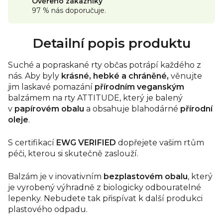
na obalu.
Ověřeno zákazníky
KROK 3:
Celé balení/tubu vhoďte do BIOodpadu nebo
97 % nás doporučuje.
zkompostujte. Rozstříháním samotného obalu urychlíte
proces rozkladu.
KROK 4:
Případně tubu zrecyklujte vhozením do vhodného
Detailní popis produktu
kontejneru na tříděný odpad.
VIDEONÁVOD ZDE
Země původu: Kanada
Suché a popraskané rty občas potrápí každého z
nás. Aby byly
krásné, hebké
a chráněné,
věnujte
jim laskavé pomazání
přírodním veganským
balzámem na rty ATTITUDE, který je balený
v
papírovém obalu
a obsahuje blahodárné
přírodní
oleje
.
S certifikací
EWG VERIFIED
dopřejete vašim rtům
péči, kterou si skutečně zaslouží.
Balzám je v inovativním
bezplastovém obalu
, který
je vyrobený výhradně z biologicky odbouratelné
lepenky. Nebudete tak přispívat k další produkci
plastového odpadu.