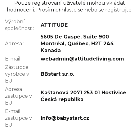
Pouze registrovaní uživatelé mohou vkládat
hodnocení. Prosím
přihlaste se
nebo se
registrujte
.
Výrobní
ATTITUDE
společnost
:
5605 De Gaspé, Suite 900
Adresa
:
Montréal, Québec, H2T 2A4
Kanada
E-mail
:
webadmin@attitudeliving.com
Zástupce
výrobce v
BBstart s.r.o.
EU
:
Adresa
Kaštanová 2071 253 01 Hostivice
zástupce v
Česká republika
EU
:
E-mail
zástupce v
info@babystart.cz
EU
: