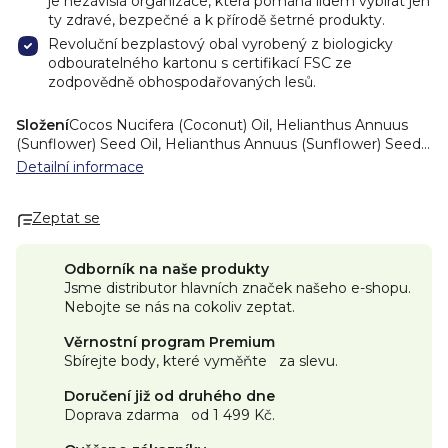
je nezávislá organizace, která pomáhá lidem vybírat jen
ty zdravé, bezpečné a k přírodě šetrné produkty.
Revoluční bezplastový obal vyrobený z biologicky
odbouratelného kartonu s certifikací FSC ze
zodpovědně obhospodařovaných lesů.
Složení
Cocos Nucifera (Coconut) Oil, Helianthus Annuus
(Sunflower) Seed Oil, Helianthus Annuus (Sunflower) Seed
Wax, BehenylBehenate, Butyrospermum Parkii (Shea)
Detailní informace
Butter, Ricinus Communis (Castor) Seed Oil, Coco-
Caprylate/Caprate, Polyhydroxystearic Acid, Vitis Vinifera
Zeptat se
(Grape) Seed Oil, Caprylic/Capric Triglyceride*, Dimethyl
Heptenal*, Ethyl 2-Methylbutyrate*, Ethyl Acetate*, Ethyl
Butyrate*, Euphorbia Cerifera (Candelilla) Wax, Limonene*,
Odborník na naše produkty
Caprylic/Capric Triglyceride, Rosmarinus Ocinalis
Jsme distributor hlavních značek našeho e-shopu.
(Rosemary) LeafExtract, *Flavour (Aroma).
Jak recyklovat
Nebojte se nás na cokoliv zeptat.
balení
PROČ:
Obaly jsou z biologicky rozložitelných
kartonových obalů pro snížení plastového odpadu.
Věrnostní program Premium
Sbírejte body, které vyměňte za slevu.
JAK RECYKLOVAT:
KROK 1:
Co nejvíce vysuňte obsah tuby pomocí PUSH-UP
Doručení již od druhého dne
aplikátoru.
Doprava zdarma od 1 499 Kč.
KROK 2:
Odstraňte všechny zbytky produktu přilepeného