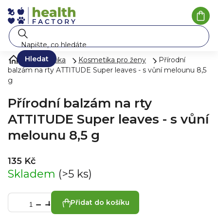
Přejít
na
Náku
koší
obsah
Hledat
Kosmetika
Kosmetika pro ženy
Přírodní
balzám na rty ATTITUDE Super leaves - s vůní melounu 8,5
g
Přírodní balzám na rty
ATTITUDE Super leaves - s vůní
melounu 8,5 g
135 Kč
Skladem
(>5 ks)
Přidat do košíku