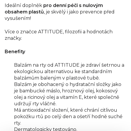
Ideální doplněk
pro denní péči s nulovým
obsahem plastů
, je skvělý i jako prevence před
vysušením!
Více o značce ATTITUDE, filozofii a hodnotách
značky.
Benefity
Balzám na rty od ATTITUDE je zdraví šetrnou a
ekologickou alternativou ke standardním
balzámům baleným v plastové tubě.
Balzám je obohacený o hydratační složky jako
je
bambucké máslo, hroznový olej, kokosový
olej a ricinový olej
a vitamín E, které společně
udržují rty vláčné.
Má antioxidační složení, které chrání citlivou
pokožku rtů po celý den a ošetří hodně suché
rty.
Dermatologicky testováno.