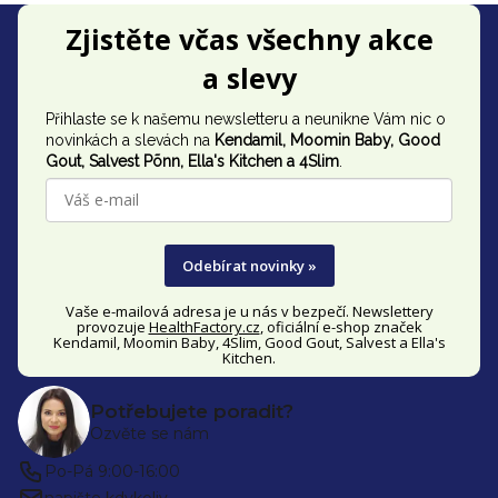
Z
Zjistěte včas všechny akce
á
a slevy
p
Přihlaste se k našemu newsletteru a neunikne Vám nic o
a
novinkách a slevách na
Kendamil, Moomin Baby, Good
t
Gout,
Salvest Põnn
, Ella's Kitchen a 4Slim
.
í
Odebírat novinky »
Vaše e-mailová adresa je u nás v bezpečí. Newslettery
provozuje
HealthFactory.cz
, oficiální
e-shop
značek
Kendamil, Moomin Baby, 4Slim, Good Gout, Salvest a Ella's
Kitchen.
Potřebujete poradit?
Ozvěte se nám
Po-Pá 9:00-16:00
napište kdykoliv