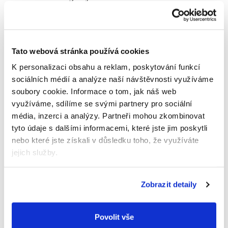
Neobsahuje vodu a jeho
osvěžující vůni
melounu
si zamilujete.
Baleno v inovativním bezplastovém obalu.
Tato webová stránka používá cookies
Tipy pro aplikaci
K personalizaci obsahu a reklam, poskytování funkcí
JAK:
Balzám vysuňte ven sunutím vnitřní dolní
sociálních médií a analýze naší návštěvnosti využíváme
části tuby směrem nahoru, vysuňte vždy jen malé
soubory cookie.
Informace o tom, jak náš web
množství. Aplikujte podle potřeby přímo na rty.
využíváme, sdílíme se svými partnery pro sociální
POUZE K ZEVNÍMU POUŽITÍ.
média, inzerci a analýzy.
Partneři mohou zkombinovat
tyto údaje s dalšími informacemi, které jste jim poskytli
Certifikace
nebo které jste získali v důsledku toho, že využíváte
jejich služby.
EWG VERIFIED: čisté přísady a složení, které je
transparentní. EWG ("Environmental Working
Group") je nezávislá organizace, která pomáhá
Zobrazit detaily
lidem vybírat jen ty zdravé, bezpečné a k
přírodě šetrné produkty.
Revoluční bezplastový obal vyrobený z
Povolit vše
biologicky odbouratelného kartonu s certifikací