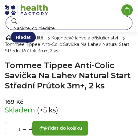
Přejít
na
Náku
koší
obsah
Hledat
Péče o dítě
Kojenecké lahve a příslušenství
Tommee Tippee Anti-Colic Savička Na Lahev Natural Start
Střední Průtok 3m+, 2 ks
Tommee Tippee Anti-Colic
Savička Na Lahev Natural Start
Střední Průtok 3m+, 2 ks
169 Kč
Skladem
(>5 ks)
Přidat do košíku