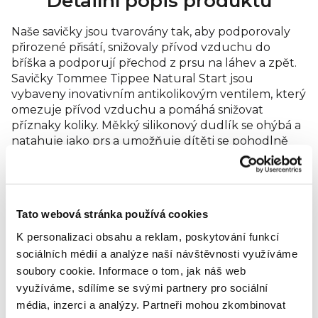
Detailní popis produktu
Naše savičky jsou tvarovány tak, aby podporovaly
přirozené přisátí, snižovaly přívod vzduchu do
bříška a podporují přechod z prsu na láhev a zpět.
Savičky Tommee Tippee Natural Start jsou
vybaveny inovativním antikolikovým ventilem, který
omezuje přívod vzduchu a pomáhá snižovat
příznaky koliky. Měkký silikonový dudlík se ohýbá a
natahuje jako prs a umožňuje dítěti se pohodlně
krmit svým vlastním tempem. Savičky Tommee
Tippee Natural Start jsou k dispozici s různou
rychlostí průtoku, aby se přizpůsobily růstu a
potřebám vašeho dítěte. Všechny dudlíky Tommee
Tato webová stránka používá cookies
Tippee neobsahují BPA pro větší klid na duši.
Hodnocení produktu
K personalizaci obsahu a reklam, poskytování funkcí
sociálních médií a analýze naší návštěvnosti využíváme
Buďte první, kdo napíše příspěvek k této položce.
soubory cookie.
Informace o tom, jak náš web
využíváme, sdílíme se svými partnery pro sociální
Pouze registrovaní uživatelé mohou vkládat
média, inzerci a analýzy.
Partneři mohou zkombinovat
hodnocení. Prosím
přihlaste se
nebo se
registrujte
.