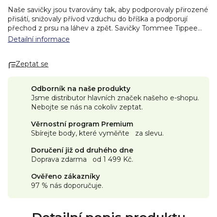
Naše savičky jsou tvarovány tak, aby podporovaly přirozené
přisátí, snižovaly přívod vzduchu do bříška a podporují
přechod z prsu na láhev a zpět. Savičky Tommee Tippee
Natural Start jsou vybaveny inovativním antikolikovým
Detailní informace
ventilem, který omezuje přívod vzduchu a pomáhá
snižovat příznaky koliky. Měkký silikonový dudlík se ohýbá a
Zeptat se
natahuje jako prs a umožňuje dítěti se pohodlně krmit svým
vlastním tempem. Savičky Tommee Tippee Natural Start
jsou k dispozici s různou rychlostí průtoku, aby se
Odborník na naše produkty
přizpůsobily růstu a potřebám vašeho dítěte. Všechny
Jsme distributor hlavních značek našeho e-shopu.
dudlíky Tommee Tippee neobsahují BPA pro větší klid na
Nebojte se nás na cokoliv zeptat.
duši.
Věrnostní program Premium
Sbírejte body, které vyměňte za slevu.
Doručení již od druhého dne
Doprava zdarma od 1 499 Kč.
Ověřeno zákazníky
97 % nás doporučuje.