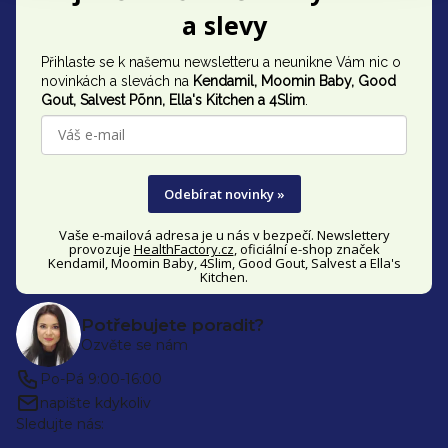
á
a slevy
p
Přihlaste se k našemu newsletteru a neunikne Vám nic o
a
novinkách a slevách na
Kendamil, Moomin Baby, Good
t
Gout,
Salvest Põnn
, Ella's Kitchen a 4Slim
.
í
Odebírat novinky »
Vaše e-mailová adresa je u nás v bezpečí. Newslettery
provozuje
HealthFactory.cz
, oficiální
e-shop
značek
Kendamil, Moomin Baby, 4Slim, Good Gout, Salvest a Ella's
Kitchen.
Potřebujete poradit?
Ozvěte se nám
Po-Pá 9:00-16:00
napište kdykoliv
Sledujte nás: