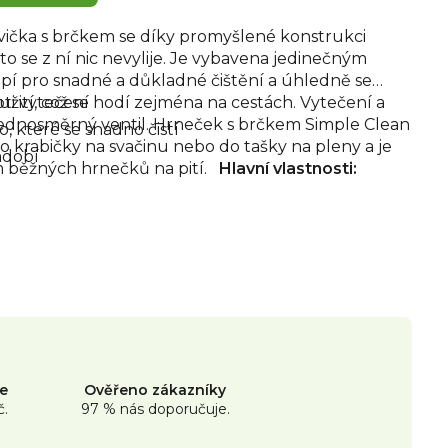
hvička s brčkem se díky promyšlené konstrukci
to se z ní nic nevylije. Je vybavena jedinečným
pí pro snadné a důkladné čištění a úhledně se
užití, což se hodí zejména na cestách. Vytečení a
ti vytečení
 jednosměrný ventil. Hrneček s brčkem Simple Clean
, které se snadno čistí
do krabičky na svačinu nebo do tašky na pleny a je
ádobí
 běžných hrnečků na pití.
Hlavní vlastnosti:
ne
Ověřeno zákazníky
č.
97 % nás doporučuje.