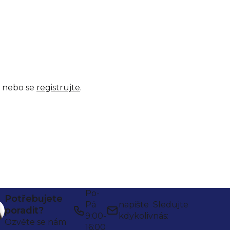
nebo se
registrujte
.
Po-
Potřebujete
Pá
napište
Sledujte
poradit?
9:00-
kdykoliv
nás:
Ozvěte se nám
16:00