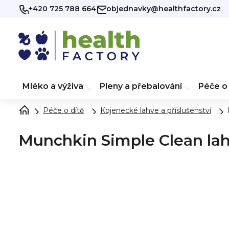
Přejít
+420 725 788 664
objednavky@healthfactory.cz
na
obsah
Mléko a výživa
Pleny a přebalování
Péče o 
Péče o dítě
Kojenecké lahve a příslušenství
Munchkin Simple Clean lah