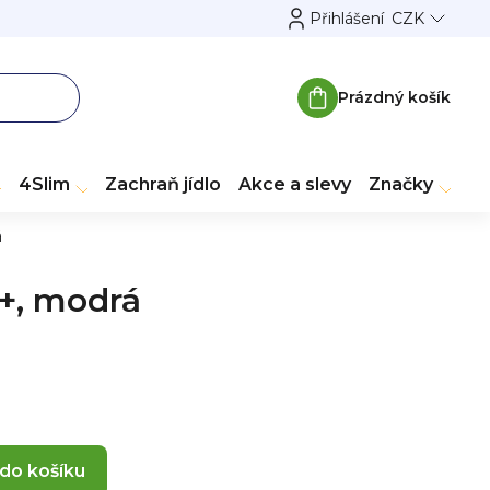
Přihlášení
CZK
Prázdný košík
Nákupní
košík
4Slim
Zachraň jídlo
Akce a slevy
Značky
á
m+, modrá
 do košíku