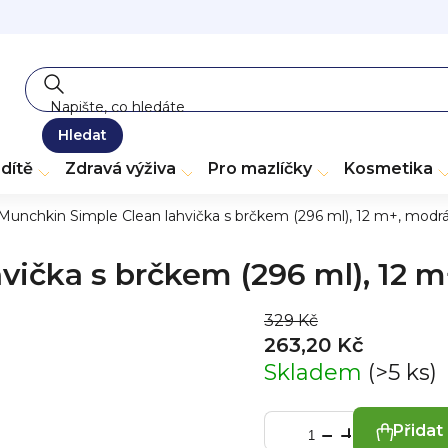
Hledat
dítě
Zdravá výživa
Pro mazlíčky
Kosmetika
Munchkin Simple Clean lahvička s brčkem (296 ml), 12 m+, modr
vička s brčkem (296 ml), 12 
329 Kč
263,20 Kč
Skladem
(>5 ks)
Přidat