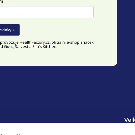
im
.
ovinky »
y provozuje
HealthFactory.cz
, oficiální
e-shop
značek
 Gout, Salvest a Ella's Kitchen.
Vel
Inf