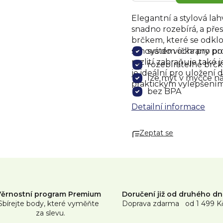
Elegantní a stylová la
snadno rozebírá, a přes
brčkem, které se odklo
schová do víčka pro po
systém ochrany pro
rozlití zabraňuje také
rozebíratelné brčko
je ideální pro uložení 
lze mýt v myčce n
praktickým vylepšením
bez BPA
Detailní informace
Zeptat se
Věrnostní program Premium
Doručení již od druhého d
Sbírejte body, které vyměňte
Doprava zdarma od 1 499 K
za slevu.