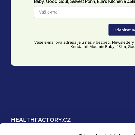
p
Baby, Good Gout,
Salvest Põnn
, Ella's Kitchen a 4Sl
a
t
Odebírat n
í
Vaše e-mailová adresa je u nás v bezpečí. Newsletter
Kendamil, Moomin Baby, 4Slim, Good
HEALTHFACTORY.CZ
O nás