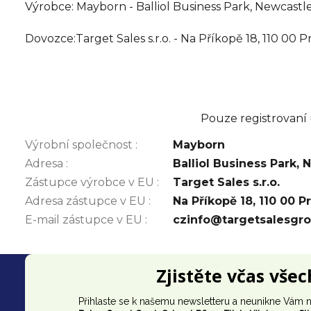
Výrobce: Mayborn - Balliol Business Park, Newcast
Dovozce:Target Sales s.r.o. - Na Příkopě 18, 110 0
Pouze registrovaní
Výrobní společnost
:
Mayborn
Adresa
:
Balliol Business Park,
Zástupce výrobce v EU
:
Target Sales s.r.o.
Adresa zástupce v EU
:
Na Příkopě 18, 110 00 P
E-mail zástupce v EU
:
czinfo@targetsalesgr
Z
Zjistěte včas vše
á
Přihlaste se k našemu newsletteru a neunikne Vám n