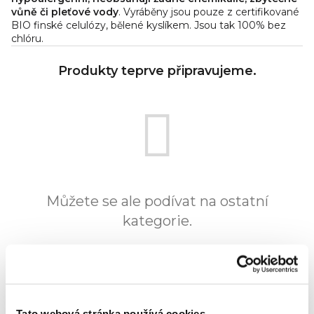
vůně či pleťové vody
. Vyráběny jsou pouze z certifikované
BIO finské celulózy, bělené kyslíkem. Jsou tak 100% bez
chlóru.
Produkty teprve připravujeme.
Můžete se ale podívat na ostatní
kategorie.
Zpět do obchodu
Tato webová stránka používá cookies