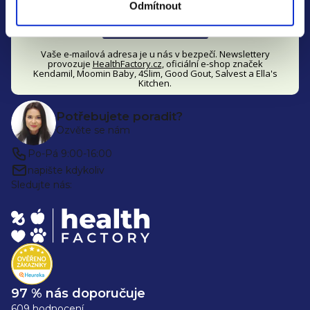
Odmítnout
Odebírat novinky »
Vaše e-mailová adresa je u nás v bezpečí. Newslettery
provozuje
HealthFactory.cz
, oficiální
e-shop
značek
Kendamil, Moomin Baby, 4Slim, Good Gout, Salvest a Ella's
Kitchen.
Potřebujete poradit?
Ozvěte se nám
Po-Pá 9:00-16:00
napište kdykoliv
Sledujte nás:
97 % nás doporučuje
609 hodnocení