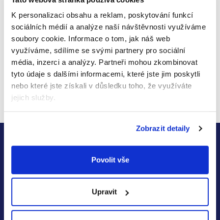
Odborník na naše produkty
Jsme distributor hlavních značek našeho e-shopu.
K personalizaci obsahu a reklam, poskytování funkcí
Nebojte se nás na cokoliv zeptat.
sociálních médií a analýze naší návštěvnosti využíváme
Věrnostní program Premium
soubory cookie.
Informace o tom, jak náš web
Sbírejte body, které vyměňte za slevu.
využíváme, sdílíme se svými partnery pro sociální
média, inzerci a analýzy.
Partneři mohou zkombinovat
Doručení již od druhého dne
Doprava zdarma od 1 499 Kč.
tyto údaje s dalšími informacemi, které jste jim poskytli
nebo které jste získali v důsledku toho, že využíváte
Ověřeno zákazníky
jejich služby.
97 % nás doporučuje.
Z
Zobrazit detaily
Zjistěte včas všechny akce
á
a slevy
p
Povolit vše
Přihlaste se k našemu newsletteru a neunikne Vám nic o
a
novinkách a slevách na
Kendamil, Moomin Baby, Good
t
Upravit
Gout,
Salvest Põnn
, Ella's Kitchen a 4Slim
.
í