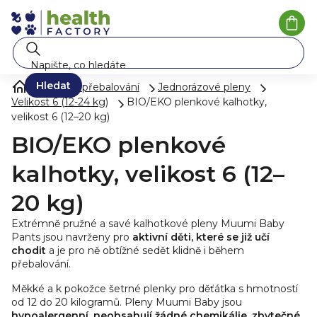
Přejít
na
Náku
koší
obsah
Hledat
Pleny a přebalování
Jednorázové pleny
Velikost 6 (12-24 kg)
BIO/EKO plenkové kalhotky,
velikost 6 (12–20 kg)
BIO/EKO plenkové
kalhotky, velikost 6 (12–
20 kg)
Extrémně pružné a savé kalhotkové pleny Muumi Baby
Pants jsou navrženy pro
aktivní děti, které se již učí
chodit
a je pro ně obtížné sedět klidně i během
přebalování.
Měkké a k pokožce šetrné plenky pro děťátka s hmotností
od 12 do 20 kilogramů. Pleny Muumi Baby jsou
hypoalergenní, neobsahují žádné chemikálie, zbytečné