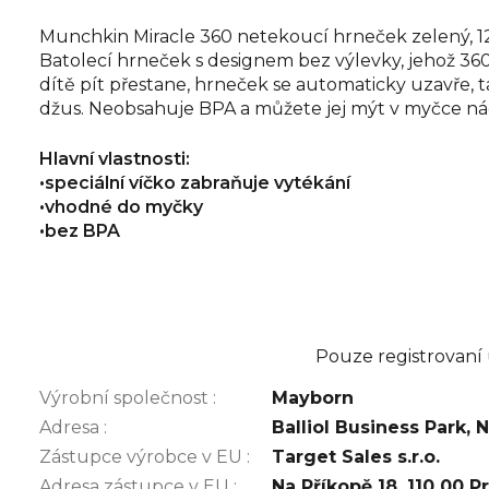
Munchkin Miracle 360 netekoucí hrneček zelený, 1
Batolecí hrneček s designem bez výlevky, jehož 360 
dítě pít přestane, hrneček se automaticky uzavře, t
džus. Neobsahuje BPA a můžete jej mýt v myčce ná
Hlavní vlastnosti:
•speciální víčko zabraňuje vytékání
•vhodné do myčky
•bez BPA
Pouze registrovaní
Výrobní společnost
:
Mayborn
Adresa
:
Balliol Business Park,
Zástupce výrobce v EU
:
Target Sales s.r.o.
Adresa zástupce v EU
:
Na Příkopě 18, 110 00 P