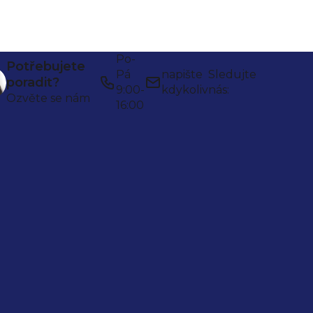
Po-
Potřebujete
Pá
napište
Sledujte
poradit?
9:00-
kdykoliv
nás:
Ozvěte se nám
16:00