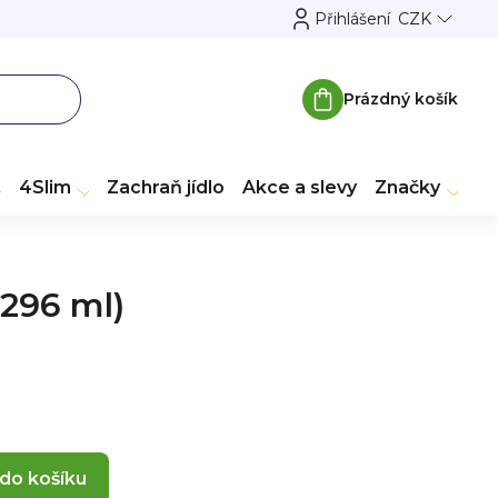
Přihlášení
CZK
Prázdný košík
Nákupní
košík
4Slim
Zachraň jídlo
Akce a slevy
Značky
(296 ml)
 do košíku