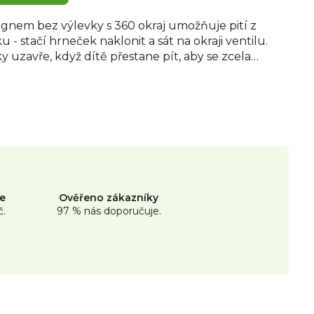
ignem bez výlevky s 360 okraj umožňuje pití z
 - stačí hrneček naklonit a sát na okraji ventilu.
 uzavře, když dítě přestane pít, aby se zcela
nadno se čistí Objem 296 ml na vodu, mléko nebo
a lze jej mýt v myčce nádobí v horním stojanu.
ne
Ověřeno zákazníky
č.
97 % nás doporučuje.