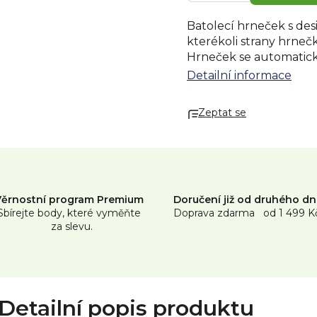
Batolecí hrneček s des
kterékoli strany hrnečku
Hrneček se automaticky
eliminovalo rozlití. S
Detailní informace
džus . Neobsahuje BPA 
Zeptat se
Věrnostní program Premium
Doručení již od druhého d
Sbírejte body, které vyměňte
Doprava zdarma od 1 499 K
za slevu.
Detailní popis produktu