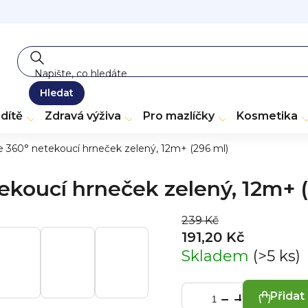
Hledat
dítě
Zdravá výživa
Pro mazlíčky
Kosmetika
e 360° netekoucí hrneček zelený, 12m+ (296 ml)
ekoucí hrneček zelený, 12m+ 
239 Kč
191,20 Kč
Skladem
(>5 ks)
Přidat