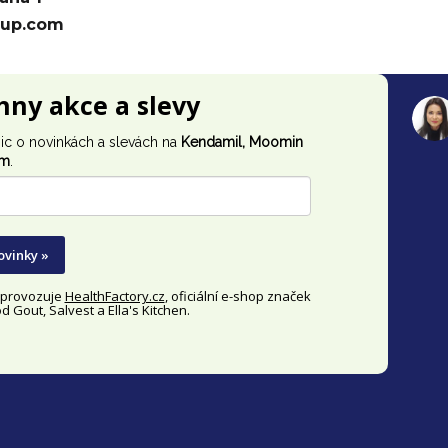
oup.com
chny akce a slevy
ic o novinkách a slevách na
Kendamil, Moomin
im
.
ovinky »
y provozuje
HealthFactory.cz
, oficiální
e-shop
značek
 Gout, Salvest a Ella's Kitchen.