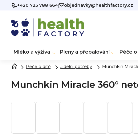
Přejít
+420 725 788 664
objednavky@healthfactory.cz
na
obsah
Mléko a výživa
Pleny a přebalování
Péče o 
Péče o dítě
Jídelní potřeby
Munchkin Miracl
Munchkin Miracle 360° net