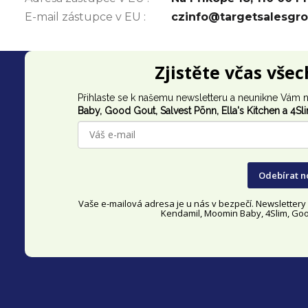
E-mail zástupce v EU
:
czinfo@targetsalesgr
Z
Zjistěte včas vše
á
Přihlaste se k našemu newsletteru a neunikne Vám n
p
Baby, Good Gout,
Salvest Põnn
, Ella's Kitchen a 4Sl
a
t
Odebírat n
í
Vaše e-mailová adresa je u nás v bezpečí. Newsletter
Kendamil, Moomin Baby, 4Slim, Good