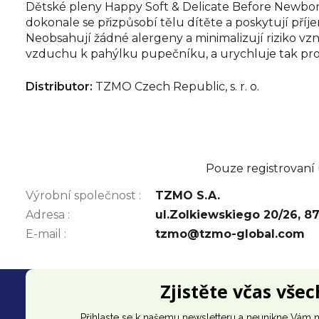
Dětské pleny Happy Soft & Delicate Before Newborn
dokonale se přizpůsobí tělu dítěte a poskytují příj
Neobsahují žádné alergeny a minimalizují riziko vzni
vzduchu k pahýlku pupečníku, a urychluje tak pro
Distributor:
TZMO Czech Republic, s. r. o.
Pouze registrovaní
Výrobní společnost
:
TZMO S.A.
Adresa
:
ul.Zolkiewskiego 20/26, 87
E-mail
:
tzmo@tzmo-global.com
Z
Zjistěte včas vše
á
Přihlaste se k našemu newsletteru a neunikne Vám n