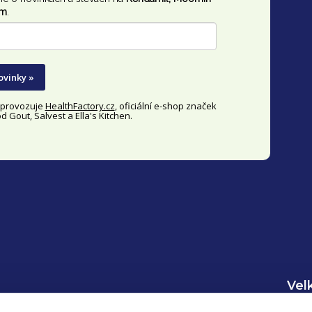
im
.
ovinky »
y provozuje
HealthFactory.cz
, oficiální
e-shop
značek
 Gout, Salvest a Ella's Kitchen.
Vel