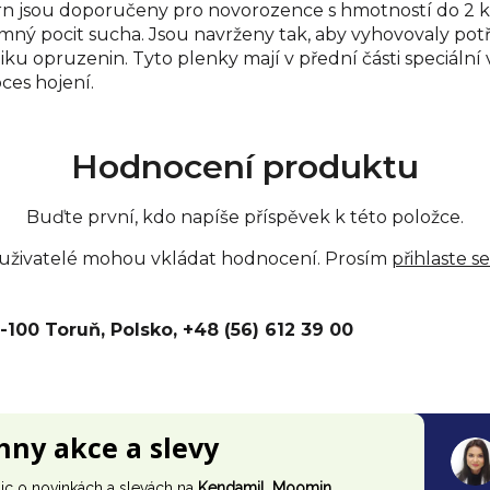
 jsou doporučeny pro novorozence s hmotností do 2 kg.
emný pocit sucha. Jsou navrženy tak, aby vyhovovaly potř
ku opruzenin. Tyto plenky mají v přední části speciální v
ces hojení.
Hodnocení produktu
Buďte první, kdo napíše příspěvek k této položce.
 uživatelé mohou vkládat hodnocení. Prosím
přihlaste se
-100 Toruň, Polsko, +48 (56) 612 39 00
chny akce a slevy
ic o novinkách a slevách na
Kendamil, Moomin