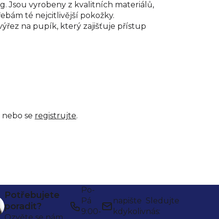
 Jsou vyrobeny z kvalitních materiálů,
ebám té nejcitlivější pokožky.
ýřez na pupík, který zajišťuje přístup
nebo se
registrujte
.
Po-
Potřebujete
Pá
napište
Sledujte
poradit?
9:00-
kdykoliv
nás:
Ozvěte se nám