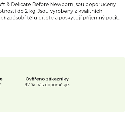
ft & Delicate Before Newborn jsou doporučeny
ností do 2 kg. Jsou vyrobeny z kvalitních
přizpůsobí tělu dítěte a poskytují příjemný pocit
k, aby vyhovovaly potřebám té nejcitlivější
dné alergeny a minimalizují riziko vzniku
mají v přední části speciální výřez na pupík, který
chu k pahýlku pupečníku, a urychluje tak proces
O Czech Republic, s. r. o.
ne
Ověřeno zákazníky
č.
97 % nás doporučuje.