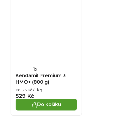
Průměrné
Kendamil Premium 3
hodnocení
HMO+ (800 g)
produktu
Měrná
661,25 Kč / 1 kg
je
cena:
529 Kč
5,0
Do košíku
z
5
hvězdiček.