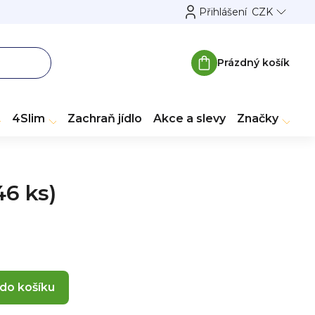
Přihlášení
CZK
Prázdný košík
Nákupní
košík
4Slim
Zachraň jídlo
Akce a slevy
Značky
46 ks)
 do košíku