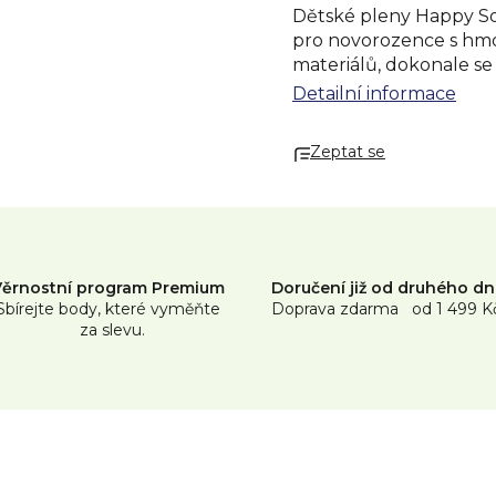
Dětské pleny Happy So
pro novorozence s hmot
materiálů, dokonale se 
sucha. Jsou navrženy ta
Detailní informace
pokožky. Neobsahují žá
opruzenin. Tyto plenky 
Zeptat se
zajišťuje přístup vzdu
hojení.
Distributor:
TZM
Věrnostní program Premium
Doručení již od druhého d
Sbírejte body, které vyměňte
Doprava zdarma od 1 499 K
za slevu.