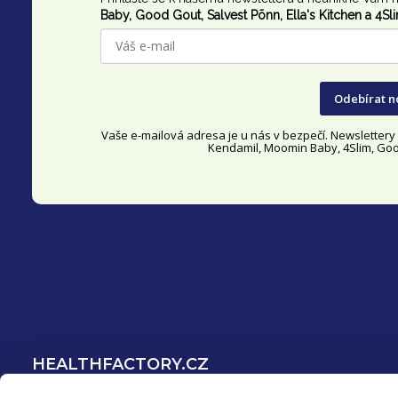
p
Baby, Good Gout,
Salvest Põnn
, Ella's Kitchen a 4Sl
a
t
Odebírat n
í
Vaše e-mailová adresa je u nás v bezpečí. Newsletter
Kendamil, Moomin Baby, 4Slim, Good
HEALTHFACTORY.CZ