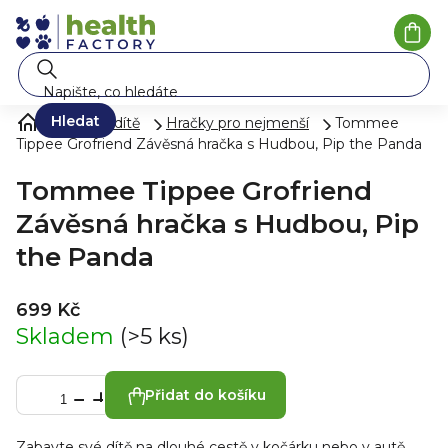
Přejít
na
Náku
koší
obsah
Hledat
Péče o dítě
Hračky pro nejmenší
Tommee
Tippee Grofriend Závěsná hračka s Hudbou, Pip the Panda
Tommee Tippee Grofriend
Závěsná hračka s Hudbou, Pip
the Panda
699 Kč
Skladem
(>5 ks)
Přidat do košíku
Zabavte své dítě na dlouhé cestě v kočárku nebo v autě.