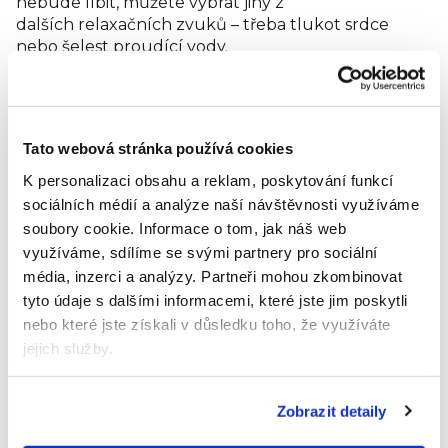
nebude líbit, můžete vybrat jiný z
dalších relaxačních zvuků – třeba tlukot srdce
nebo šelest proudící vody.
Vlastnosti:
závěsná hračka vydává melodii
Tato webová stránka používá cookies
uklidňuje děti a pomáhá jim usnout
K personalizaci obsahu a reklam, poskytování funkcí
vhodné pro děti od narození
sociálních médií a analýze naší návštěvnosti využíváme
soubory cookie.
Informace o tom, jak náš web
Technická specifikace:
využíváme, sdílíme se svými partnery pro sociální
média, inzerci a analýzy.
Partneři mohou zkombinovat
inteligentní senzor – pouští melodie při
tyto údaje s dalšími informacemi, které jste jim poskytli
zaznamenání pláče
nebo které jste získali v důsledku toho, že využíváte
přehrává zvuky tlukotu srdce či proudící vody
jejich služby.
úchyt na suchý zip – umožňuje snadné
upevnění
3 úrovně nastavení hlasitosti
Zobrazit detaily
dobíjení ze sítě s pomocí USB kabelu