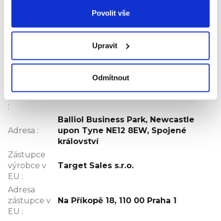
cca 10 hodin používání na 1 nabití
Hodnocení produktu
Povolit vše
Buďte první, kdo napíše příspěvek k této položce.
Upravit
Pouze registrovaní uživatelé mohou vkládat
hodnocení. Prosím
přihlaste se
nebo se
registrujte
.
Odmítnout
Výrobní
společnost
Mayborn
:
Balliol Business Park, Newcastle
Adresa
:
upon Tyne NE12 8EW, Spojené
království
Zástupce
výrobce v
Target Sales s.r.o.
EU
:
Adresa
zástupce v
Na Příkopě 18, 110 00 Praha 1
EU
: