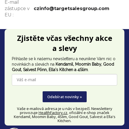
E-mail
zástupce v
czinfo@targetsalesgroup.com
EU
:
Z
Zjistěte včas všechny akce
á
a slevy
p
Přihlaste se k našemu newsletteru a neunikne Vám nic o
a
novinkách a slevách na
Kendamil, Moomin Baby, Good
t
Gout,
Salvest Põnn
, Ella's Kitchen a 4Slim
.
í
Odebírat novinky »
Vaše e-mailová adresa je u nás v bezpečí. Newslettery
provozuje
HealthFactory.cz
, oficiální
e-shop
značek
Kendamil, Moomin Baby, 4Slim, Good Gout, Salvest a Ella's
Kitchen.