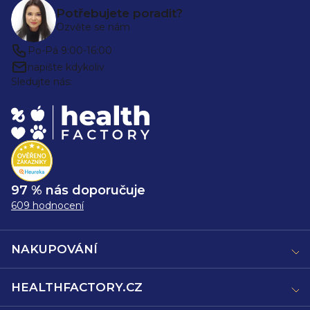
Potřebujete poradit?
Ozvěte se nám
Po-Pá 9:00-16:00
napište kdykoliv
Sledujte nás:
97 % nás doporučuje
609 hodnocení
NAKUPOVÁNÍ
HEALTHFACTORY.CZ