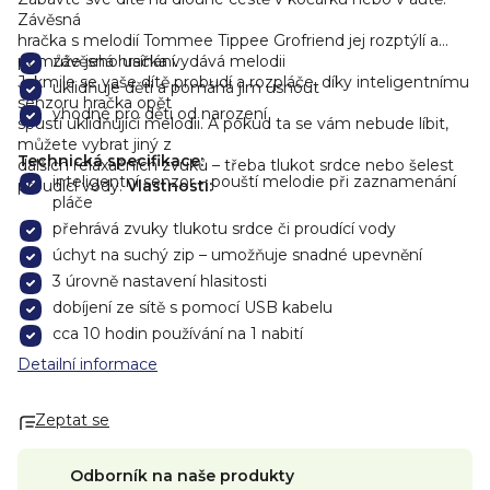
Závěsná
hračka s melodií Tommee Tippee Grofriend jej rozptýlí a
pomůže jeho usínání.
závěsná hračka vydává melodii
Jakmile se vaše dítě probudí a rozpláče, díky inteligentnímu
uklidňuje děti a pomáhá jim usnout
senzoru hračka opět
vhodné pro děti od narození
spustí uklidňující melodii. A pokud ta se vám nebude líbit,
můžete vybrat jiný z
Technická specifikace:
dalších relaxačních zvuků – třeba tlukot srdce nebo šelest
inteligentní senzor – pouští melodie při zaznamenání
proudící vody.
Vlastnosti:
pláče
přehrává zvuky tlukotu srdce či proudící vody
úchyt na suchý zip – umožňuje snadné upevnění
3 úrovně nastavení hlasitosti
dobíjení ze sítě s pomocí USB kabelu
cca 10 hodin používání na 1 nabití
Detailní informace
Zeptat se
Odborník na naše produkty