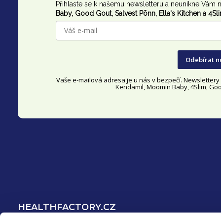
Přihlaste se k našemu newsletteru a neunikne Vám n
p
Baby, Good Gout,
Salvest Põnn
, Ella's Kitchen a 4Sl
a
t
Odebírat n
í
Vaše e-mailová adresa je u nás v bezpečí. Newsletter
Kendamil, Moomin Baby, 4Slim, Good
HEALTHFACTORY.CZ