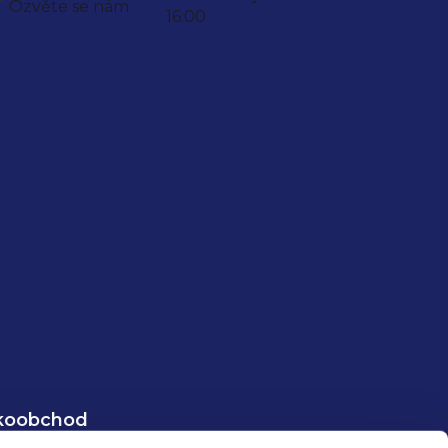
Ozvěte se nám
16:00
koobchod