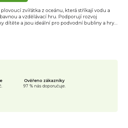
plovoucí zvířátka z oceánu, která stříkají vodu a
bavnou a vzdělávací hru. Podporují rozvoj
ky dítěte a jsou ideální pro podvodní bubliny a hry
ůhledný kanystr umožňuje snadné skladování i
ěti od 9 měsíců.
ne
Ověřeno zákazníky
č.
97 % nás doporučuje.