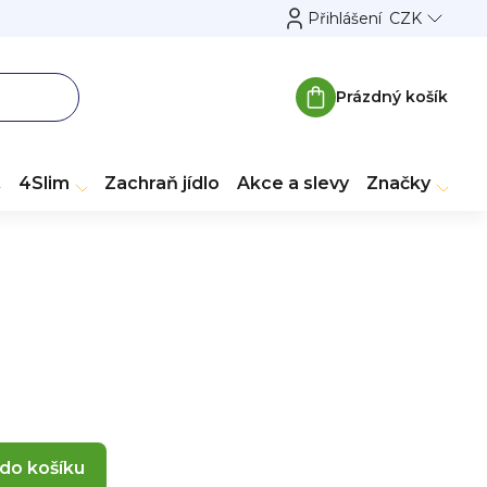
Přihlášení
CZK
Prázdný košík
Nákupní
košík
4Slim
Zachraň jídlo
Akce a slevy
Značky
 do košíku