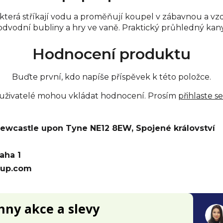
která stříkají vodu a proměňují koupel v zábavnou a vzd
o podvodní bubliny a hry ve vaně. Praktický průhledný ka
Hodnocení produktu
Buďte první, kdo napíše příspěvek k této položce.
 uživatelé mohou vkládat hodnocení. Prosím
přihlaste se
 Newcastle upon Tyne NE12 8EW, Spojené království
raha 1
oup.com
chny akce a slevy