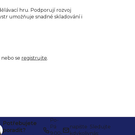
ělávací hru. Podporují rozvoj
nystr umožňuje snadné skladování i
nebo se
registrujte
.
Po-
Potřebujete
Pá
napište
Sledujte
poradit?
9:00-
kdykoliv
nás: