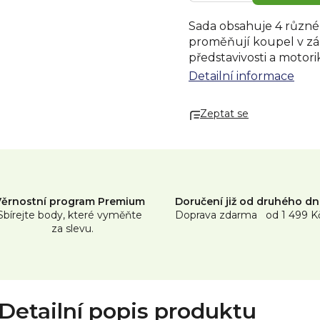
Sada obsahuje 4 různé 
proměňují koupel v zá
představivosti a motori
ve vaně. Praktický pr
Detailní informace
darování. Vhodné pro d
Zeptat se
Věrnostní program Premium
Doručení již od druhého d
Sbírejte body, které vyměňte
Doprava zdarma od 1 499 K
za slevu.
Detailní popis produktu