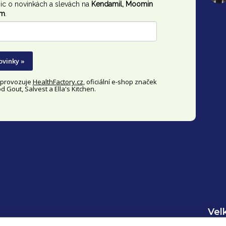
ic o novinkách a slevách na
Kendamil, Moomin
im
.
ovinky »
y provozuje
HealthFactory.cz
, oficiální
e-shop
značek
 Gout, Salvest a Ella's Kitchen.
Vel