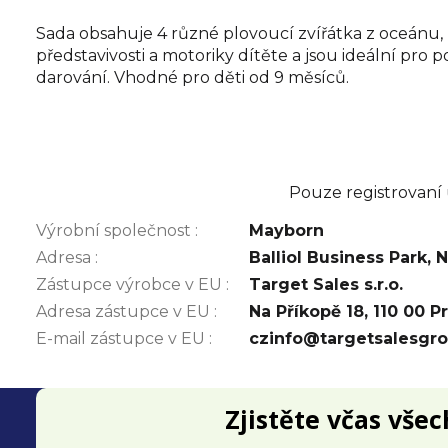
Sada obsahuje 4 různé plovoucí zvířátka z oceánu, 
představivosti a motoriky dítěte a jsou ideální pr
darování. Vhodné pro děti od 9 měsíců.
Pouze registrovaní
Výrobní společnost
:
Mayborn
Adresa
:
Balliol Business Park,
Zástupce výrobce v EU
:
Target Sales s.r.o.
Adresa zástupce v EU
:
Na Příkopě 18, 110 00 P
E-mail zástupce v EU
:
czinfo@targetsalesgr
Z
Zjistěte včas vše
á