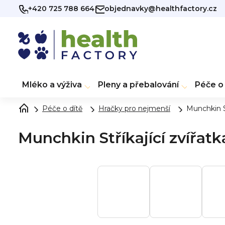
Přejít
+420 725 788 664
objednavky@healthfactory.cz
na
obsah
Mléko a výživa
Pleny a přebalování
Péče o 
Péče o dítě
Hračky pro nejmenší
Munchkin St
Munchkin Stříkající zvířatk