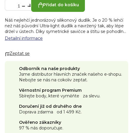
Přidat do košíku
Náš nejlehčí jednorázový silikonový dudlík. Je o 20 % lehčí
než náš původní Ultra-light dudlík a navržený tak, aby lépe
držel v ústech. Díky symetrické savičce a štítu se pohodlně
přizpůsobí tváři miminka v jakékoli poloze a pomáhá mu
Detailní informace
zůstat klidné déle. Je lehký a dobře drží, takže strávíte
méně času sbíráním upadlých dudlíků Je tvarovaný pro
Zeptat se
menší kontakt s pokožkou a lepší proudění
vzduchuSpeciálně navržený s jemným, matným povrchem
připomínajícím pokožku pro známý pocit pohodlí. Je
Odborník na naše produkty
kompatibilní s klipem na dudlík, takže se neztratí, zůstane
Jsme distributor hlavních značek našeho e-shopu.
čistý, snadno dostupný a připravený. Sterilizační pouzdro
Nebojte se nás na cokoliv zeptat.
vhodné do mikrovlnné trouby pro jednoduchou sterilizaci
Ortodontický design – ventilační savička se jemně stlačuje,
Věrnostní program Premium
aby byla šetrná k rostoucím zoubkům a dásním
Sbírejte body, které vyměňte za slevu.
Doručení již od druhého dne
Doprava zdarma od 1 499 Kč.
Ověřeno zákazníky
97 % nás doporučuje.