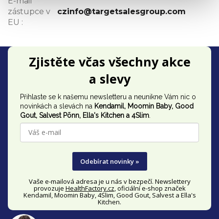
E-mail
zástupce v
czinfo@targetsalesgroup.com
EU
:
Z
Zjistěte včas všechny akce
á
a slevy
p
Přihlaste se k našemu newsletteru a neunikne Vám nic o
a
novinkách a slevách na
Kendamil, Moomin Baby, Good
t
Gout,
Salvest Põnn
, Ella's Kitchen a 4Slim
.
í
Odebírat novinky »
Vaše e-mailová adresa je u nás v bezpečí. Newslettery
provozuje
HealthFactory.cz
, oficiální
e-shop
značek
Kendamil, Moomin Baby, 4Slim, Good Gout, Salvest a Ella's
Kitchen.