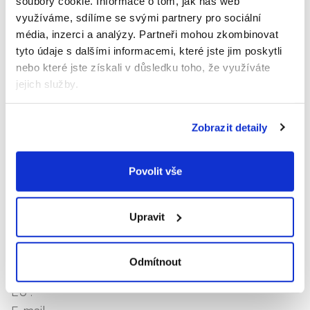
soubory cookie.
Informace o tom, jak náš web
Hodnocení produktu
využíváme, sdílíme se svými partnery pro sociální
média, inzerci a analýzy.
Partneři mohou zkombinovat
Buďte první, kdo napíše příspěvek k této položce.
tyto údaje s dalšími informacemi, které jste jim poskytli
nebo které jste získali v důsledku toho, že využíváte
Pouze registrovaní uživatelé mohou vkládat
jejich služby.
hodnocení. Prosím
přihlaste se
nebo se
registrujte
.
Výrobní
Zobrazit detaily
společnost
Mayborn
:
Balliol Business Park, Newcastle
Povolit vše
Adresa
:
upon Tyne NE12 8EW, Spojené
království
Zástupce
Upravit
výrobce v
Target Sales s.r.o.
EU
:
Adresa
Odmítnout
zástupce v
Na Příkopě 18, 110 00 Praha 1
EU
: