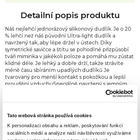
Detailní popis produktu
Náš nejlehčí jednorázový silikonový dudlík. Je o 20
% lehčí než náš původní Ultra-light dudlík a
navržený tak, aby lépe držel v ústech. Díky
symetrické savičce a štítu se pohodlně přizpůsobí
tváři miminka v jakékoli poloze a pomáhá mu zůstat
klidné déle. Je lehký a dobře drží, takže strávíte
méně času sbíráním upadlých dudlíků Je
tvarovaný pro menší kontakt s pokožkou a lepší
proudění vzduchuSpeciálně navržený s jemným,
matným povrchem připomínajícím pokožku pro
známý pocit pohodlí. Je kompatibilní s klipem na
dudlík, takže se neztratí, zůstane čistý, snadno
dostupný a připravený. Sterilizační pouzdro
Tato webová stránka používá cookies
vhodné do mikrovlnné trouby pro jednoduchou
sterilizaci Ortodontický design – ventilační savička
K personalizaci obsahu a reklam, poskytování funkcí
se jemně stlačuje, aby byla šetrná k rostoucím
sociálních médií a analýze naší návštěvnosti využíváme
zoubkům a dásním