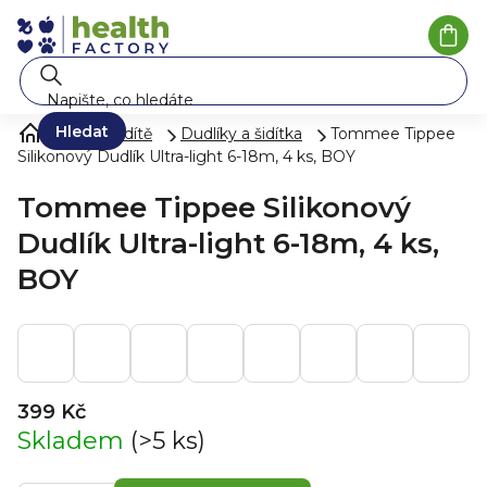
Přejít
na
Náku
koší
obsah
Hledat
Péče o dítě
Dudlíky a šidítka
Tommee Tippee
Silikonový Dudlík Ultra-light 6-18m, 4 ks, BOY
Tommee Tippee Silikonový
Dudlík Ultra-light 6-18m, 4 ks,
BOY
399 Kč
Skladem
(>5 ks)