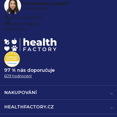
Potřebujete poradit?
Ozvěte se nám
Po-Pá 9:00-16:00
napište kdykoliv
Sledujte nás:
97 % nás doporučuje
609 hodnocení
NAKUPOVÁNÍ
HEALTHFACTORY.CZ