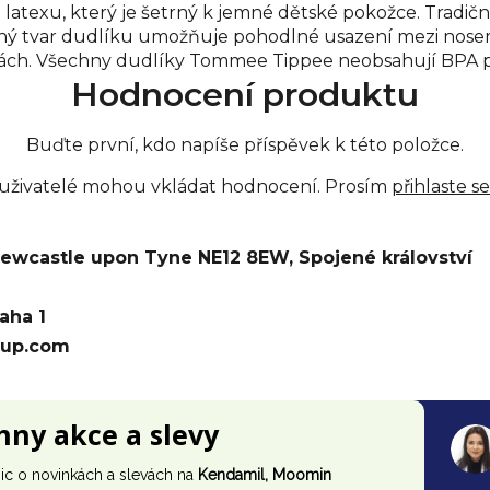
 latexu, který je šetrný k jemné dětské pokožce. Tradič
ený tvar dudlíku umožňuje pohodlné usazení mezi nosem 
tách. Všechny dudlíky Tommee Tippee neobsahují BPA pr
Hodnocení produktu
Buďte první, kdo napíše příspěvek k této položce.
 uživatelé mohou vkládat hodnocení. Prosím
přihlaste se
 Newcastle upon Tyne NE12 8EW, Spojené království
raha 1
oup.com
chny akce a slevy
ic o novinkách a slevách na
Kendamil, Moomin