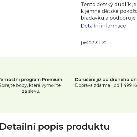
Tento dětský dudlík je
k jemné dětské pokožc
bradavku a podporuje t
umožňuje pohodlné usa
Detailní informace
sterilizaci v mikrovlnn
dudlíky Tommee Tippee
Zeptat se
Věrnostní program Premium
Doručení již od druhého d
Sbírejte body, které vyměňte
Doprava zdarma od 1 499 K
za slevu.
Detailní popis produktu