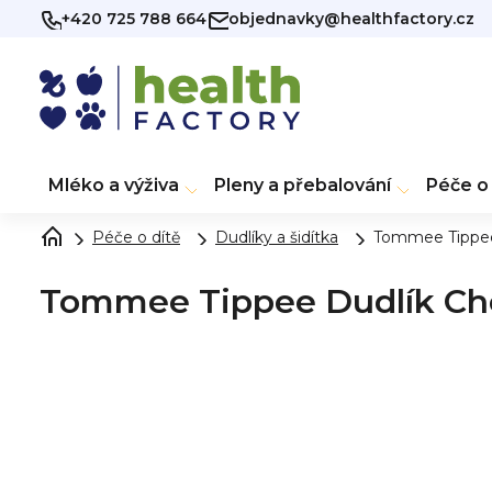
Přejít
+420 725 788 664
objednavky@healthfactory.cz
na
obsah
Mléko a výživa
Pleny a přebalování
Péče o 
Péče o dítě
Dudlíky a šidítka
Tommee Tippee 
Tommee Tippee Dudlík Cher