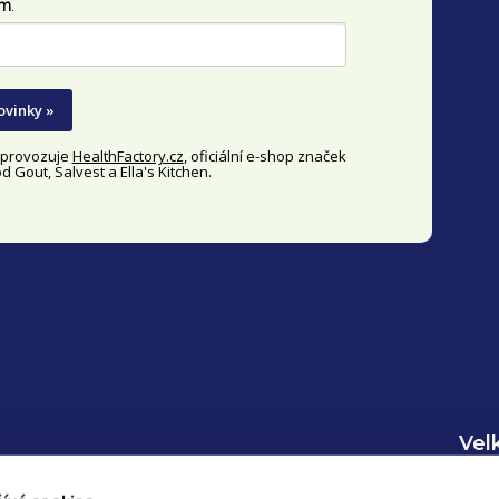
im
.
ovinky »
y provozuje
HealthFactory.cz
, oficiální
e-shop
značek
 Gout, Salvest a Ella's Kitchen.
Vel
Inf