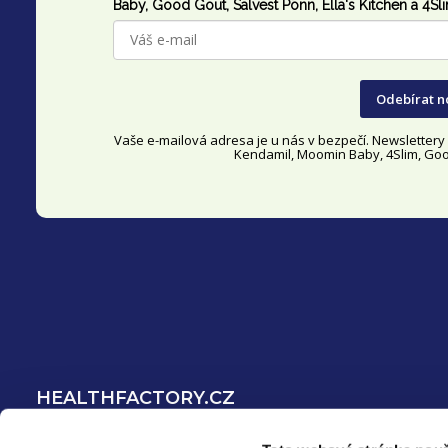
p
Baby, Good Gout,
Salvest Põnn
, Ella's Kitchen a 4Sl
a
t
Odebírat n
í
Vaše e-mailová adresa je u nás v bezpečí. Newsletter
Kendamil, Moomin Baby, 4Slim, Good
HEALTHFACTORY.CZ
O nás