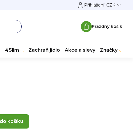
Přihlášení
CZK
Prázdný košík
Nákupní
košík
4Slim
Zachraň jídlo
Akce a slevy
Značky
 do košíku