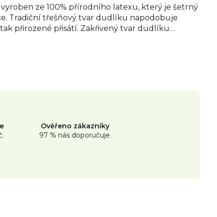
 vyroben ze 100% přírodního latexu, který je šetrný
e. Tradiční třešňový tvar dudlíku napodobuje
ak přirozené přisátí. Zakřivený tvar dudlíku
zení mezi nosem a bradou dítěte. Pro rychlou
é troubě a praktické skladování na cestách. Všechny
 neobsahují BPA pro naprostý klid.
ne
Ověřeno zákazníky
č.
97 % nás doporučuje.