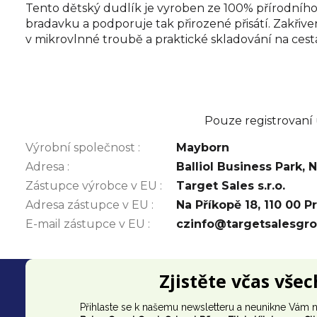
Tento dětský dudlík je vyroben ze 100% přírodního
bradavku a podporuje tak přirozené přisátí. Zakřiv
v mikrovlnné troubě a praktické skladování na ces
Pouze registrovaní
Výrobní společnost
:
Mayborn
Adresa
:
Balliol Business Park,
Zástupce výrobce v EU
:
Target Sales s.r.o.
Adresa zástupce v EU
:
Na Příkopě 18, 110 00 P
E-mail zástupce v EU
:
czinfo@targetsalesgr
Z
Zjistěte včas vše
á
Přihlaste se k našemu newsletteru a neunikne Vám n