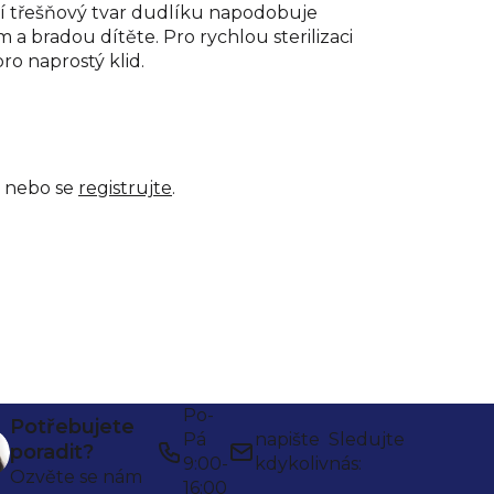
ní třešňový tvar dudlíku napodobuje
a bradou dítěte. Pro rychlou sterilizaci
o naprostý klid.
nebo se
registrujte
.
Po-
Potřebujete
Pá
napište
Sledujte
poradit?
9:00-
kdykoliv
nás:
Ozvěte se nám
16:00